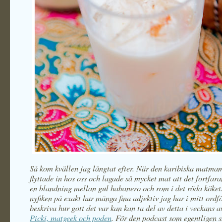
Så kom kvällen jag längtat efter. När den karibiska matm
flyttade in hos oss och lagade så mycket mat att det fortfar
en blandning mellan gul habanero och rom i det röda köket
nyfiken på exakt hur många fina adjektiv jag har i mitt ordfö
beskriva hur gott det var kan kan ta del av detta i veckans a
Picki, matgeek och poden
. För den podcast som egentligen 