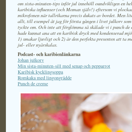
om sista-minuten-tips inför jul innehöll oundvikligen en hel
karibiska influenser (och Moman själv!) eftersom vi plocka
mikrofonen när tallrikarna precis dukats av bordet. Men lite
allt, till exempel åt jag för första gången i livet julkorv som
tyckte om. Och inte att förglömma så skålade vi i punch de
hade kunnat ana att en karibisk dryck med kondenserad mj
1) smakar ljuvligt och 2) är den perfekta presenten att ta med
jul- eller nyårskalas.
Podcast- och karibienlänkarna
Johan julkorv
Min sista-minuten-sill med senap och pepparrot
Karibisk kycklingsoppa
Romkaka med lingongrädde
Punch de creme