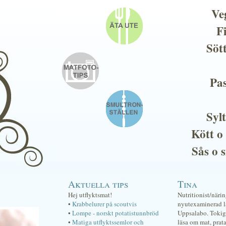
Ve
F
Söt
Pas
Sylt
Kött o
Sås o 
Aktuella tips
Tina
Hej utflyktsmat!
Nutritionist/näri
•
Krabbelurer på scoutvis
nyutexaminerad lä
•
Lompe - norskt potatistunnbröd
Uppsalabo. Tokig 
•
Matiga utflyktssemlor och
läsa om mat, prat