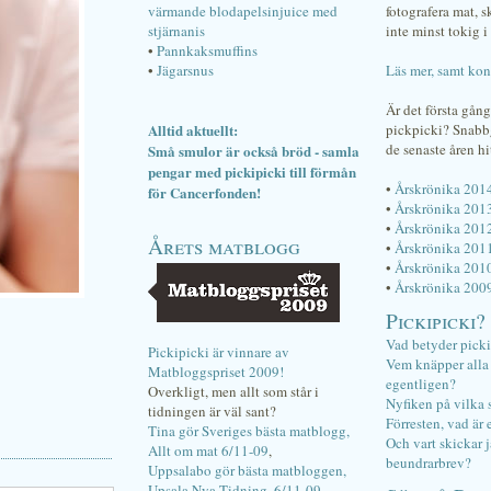
värmande blodapelsinjuice med
fotografera mat, 
stjärnanis
inte minst tokig i 
•
Pannkaksmuffins
•
Jägarsnus
Läs mer, samt kon
Är det första gån
Alltid aktuellt:
pickpicki? Snab
de senaste åren hi
Små smulor är också bröd - samla
pengar med pickipicki till förmån
•
Årskrönika 201
för Cancerfonden!
•
Årskrönika 201
•
Årskrönika 201
Årets matblogg
•
Årskrönika 201
•
Årskrönika 201
•
Årskrönika 200
Pickipicki?
Vad betyder pick
Pickipicki är vinnare av
Vem knäpper alla f
Matbloggspriset 2009!
egentligen?
Overkligt, men allt som står i
Nyfiken på vilka 
tidningen är väl sant?
Förresten, vad är 
Tina gör Sveriges bästa matblogg,
Och vart skickar j
Allt om mat 6/11-09
,
beundrarbrev?
Uppsalabo gör bästa matbloggen,
Upsala Nya Tidning, 6/11-09
.