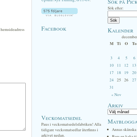
Sök på Pick
Sök efter:
Facebook
Kalender
n hemsideadress
decembe
M
Ti
O
To
3
4
5
6
10
11
12
13
17
18
19
20
24
25
26
27
31
« Nov
Arkiv
Veckomatsedel
Matblogg
Paus i veckomatsedelsfabriken! Alla
Annas skånska 
tidigare veckomatsedlar återfinns i
arkivet nedan.
Bara en kaka ti