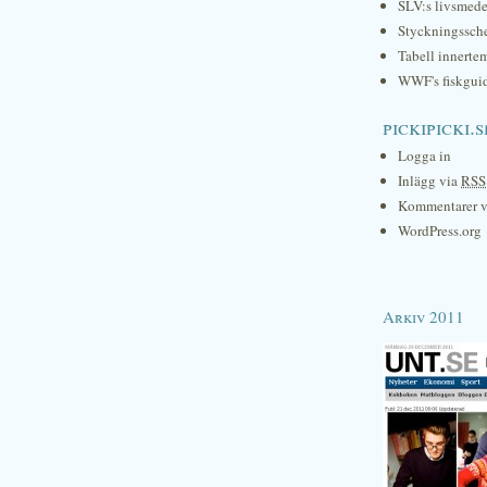
SLV:s livsmede
Styckningssc
Tabell innerte
WWF's fiskgui
pickipicki.s
Logga in
Inlägg via
RSS
Kommentarer 
WordPress.org
Arkiv 2011