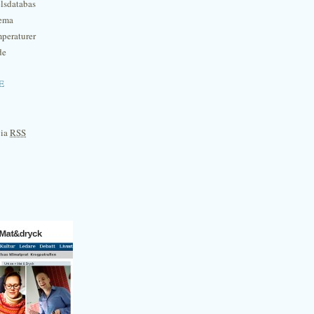
lsdatabas
hema
mperaturer
de
e
via
RSS