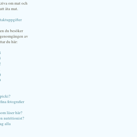
skriva om mat och
att äta mat.
taktuppgifter
gen du besöker
bgenomgången av
ttar du här:
4
3
2
1
0
9
ipicki?
ina fotografier
som läser här?
en nutritionist?
ag alla