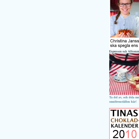
Expressen och Alltomm
Ta del av, och dela m
smultronställen här!