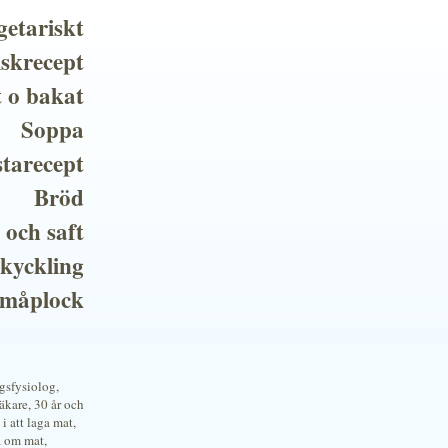
getariskt
iskrecept
t o bakat
Soppa
tarecept
Bröd
 och saft
 kyckling
småplock
ngsfysiolog,
kare, 30 år och
i att laga mat,
a om mat,