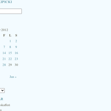
ipicki
r 2012
F
L
S
1
2
7
8
9
14
15
16
21
22
23
28
29
30
Jan »
ar
skafferi
ll