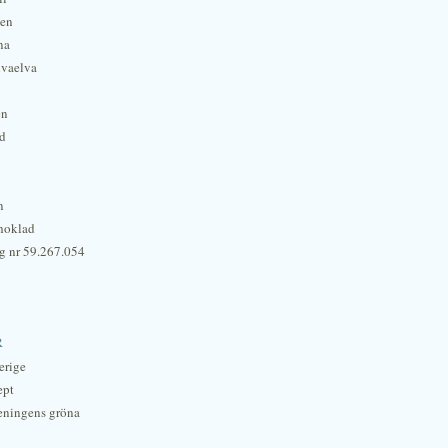
hen
na
lvaelva
én
rd
n
hoklad
g nr 59.267.054
r
erige
ept
eningens gröna