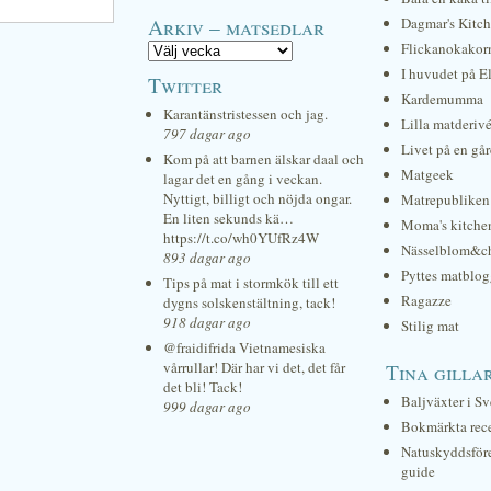
Arkiv – matsedlar
Dagmar's Kitc
Flickanokakor
I huvudet på E
Twitter
Kardemumma
Karantänstristessen och jag.
Lilla matderiv
797 dagar ago
Livet på en gå
Kom på att barnen älskar daal och
Matgeek
lagar det en gång i veckan.
Nyttigt, billigt och nöjda ongar.
Matrepubliken
En liten sekunds kä…
Moma's kitche
https://t.co/wh0YUfRz4W
Nässelblom&c
893 dagar ago
Pyttes matblog
Tips på mat i stormkök till ett
Ragazze
dygns solskenstältning, tack!
918 dagar ago
Stilig mat
@fraidifrida Vietnamesiska
vårrullar! Där har vi det, det får
Tina gilla
det bli! Tack!
Baljväxter i Sv
999 dagar ago
Bokmärkta rec
Natuskyddsför
guide