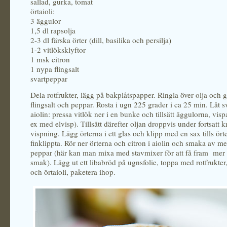
sallad, gurka, tomat
örtaioli:
3 äggulor
1,5 dl rapsolja
2-3 dl färska örter (dill, basilika och persilja)
1-2 vitlöksklyftor
1 msk citron
1 nypa flingsalt
svartpeppar
Dela rotfrukter, lägg på bakplåtspapper. Ringla över olja och
flingsalt och peppar. Rosta i ugn 225 grader i ca 25 min. Låt 
aiolin: pressa vitlök ner i en bunke och tillsätt äggulorna, vispa
ex med elvisp). Tillsätt därefter oljan droppvis under fortsatt k
vispning. Lägg örterna i ett glas och klipp med en sax tills ört
finklippta. Rör ner örterna och citron i aiolin och smaka av me
peppar (här kan man mixa med stavmixer för att få fram mer 
smak). Lägg ut ett libabröd på ugnsfolie, toppa med rotfrukter,
och örtaioli, paketera ihop.