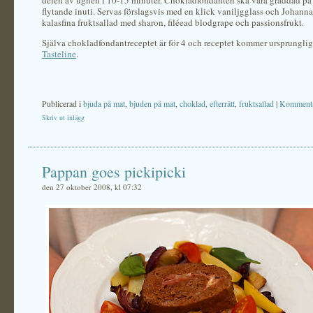
delen av ugnen i 10-15 minuter. Chokladfondanten ska vara gräddad på
flytande inuti. Servas förslagsvis med en klick vaniljgglass och Johann
kalasfina fruktsallad med sharon, filéead blodgrape och passionsfrukt.
Själva chokladfondantreceptet är för 4 och receptet kommer ursprunglig
Tasteline
.
Publicerad i
bjuda på mat
,
bjuden på mat
,
choklad
,
efterrätt
,
fruktsallad
|
Kommenta
Skriv ut inlägg
Pappan goes pickipicki
den 27 oktober 2008, kl 07:32