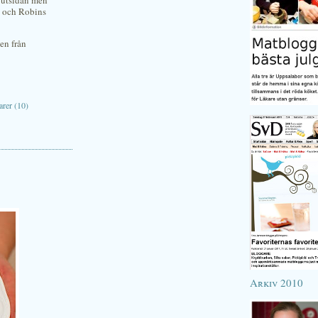
 utsidan men
a och Robins
en från
rer (10)
Arkiv 2010