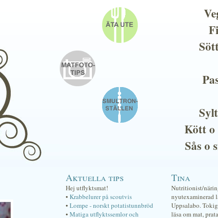
Ve
F
Söt
Pas
Sylt
Kött o
Sås o 
Aktuella tips
Tina
Hej utflyktsmat!
Nutritionist/näri
•
Krabbelurer på scoutvis
nyutexaminerad lä
•
Lompe - norskt potatistunnbröd
Uppsalabo. Tokig 
•
Matiga utflyktssemlor och
läsa om mat, prat