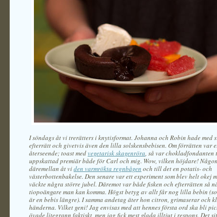
I söndags åt vi trerätters i knytisformat. Johanna och Robin hade med si
efterrätt och givetvis även den lilla solskensbebisen. Om förrätten var e
återseende; toast med
vegetarisk skagenröra
, så var chokladfondanten ti
uppskattad premiär både för Carl och mig. Wow, vilken höjdare! Någo
däremellan åt vi
den varmrökta regnbågen
och till det en potatis- och
västerbottenbakelse. Den senare var ett experiment som blev helt okej 
väckte några större jubel. Däremot var både fisken och efterrätten så n
tiopoängare man kan komma. Högst betyg av allt får nog lilla bebin (s
är en bebis längre). I samma andetag äter hon citron, grimaserar och k
händerna. Vilket geni! Jag envisas med att hennes första ord ska bli pic
övade litegrann faktiskt, men jag fick mest glada illtjut i respons. Det si