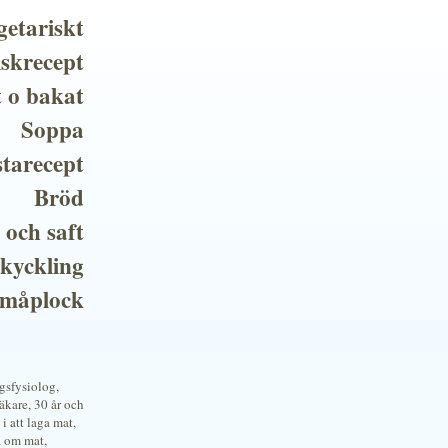
getariskt
iskrecept
t o bakat
Soppa
tarecept
Bröd
 och saft
 kyckling
småplock
ngsfysiolog,
kare, 30 år och
i att laga mat,
a om mat,