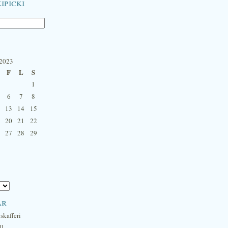
ipicki
 2023
F
L
S
1
6
7
8
13
14
15
20
21
22
27
28
29
ar
skafferi
ll