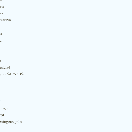
hen
na
lvaelva
én
rd
n
hoklad
g nr 59.267.054
r
erige
ept
eningens gröna