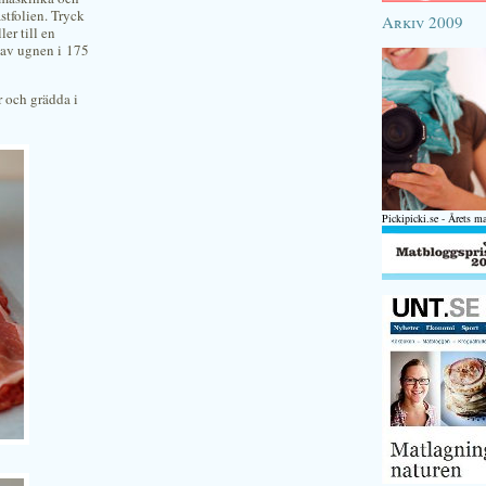
stfolien. Tryck
Arkiv 2009
er till en
 av ugnen i 175
r och grädda i
Pickipicki.se - Årets m