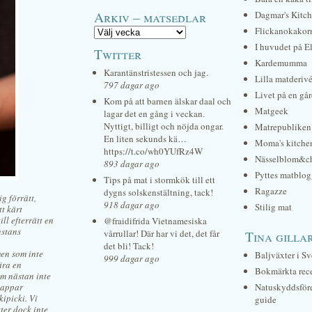
Arkiv – matsedlar
Dagmar's Kitc
Flickanokakor
I huvudet på E
Twitter
Kardemumma
Karantänstristessen och jag.
Lilla matderiv
797 dagar ago
Livet på en gå
Kom på att barnen älskar daal och
Matgeek
lagar det en gång i veckan.
Nyttigt, billigt och nöjda ongar.
Matrepubliken
En liten sekunds kä…
Moma's kitche
https://t.co/wh0YUfRz4W
Nässelblom&c
893 dagar ago
Pyttes matblog
Tips på mat i stormkök till ett
Ragazze
dygns solskenstältning, tack!
g förrätt,
918 dagar ago
Stilig mat
tt kärt
ll efterrätt en
@fraidifrida Vietnamesiska
nstans
vårrullar! Där har vi det, det får
Tina gilla
det bli! Tack!
men som inte
Baljväxter i Sv
999 dagar ago
ära en
Bokmärkta rec
om nästan inte
lappar
Natuskyddsför
kipicki. Vi
guide
tter dock inte