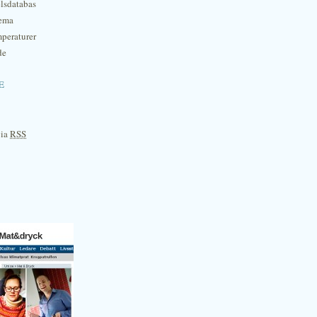
lsdatabas
hema
mperaturer
de
e
via
RSS