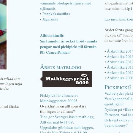
värmande blodapelsinjuice med
fotografera mat, 
stjärnanis
inte minst tokig i 
•
Pannkaksmuffins
•
Jägarsnus
Läs mer, samt kon
Är det första gån
Alltid aktuellt:
pickpicki? Snab
de senaste åren hi
Små smulor är också bröd - samla
pengar med pickipicki till förmån
•
Årskrönika 201
för Cancerfonden!
•
Årskrönika 201
•
Årskrönika 201
Årets matblogg
•
Årskrönika 201
•
Årskrönika 201
•
Årskrönika 200
ktsallad inte
inns ingen hejd
Pickipicki?
ir den
Vad betyder pick
Pickipicki är vinnare av
Vem knäpper alla f
Matbloggspriset 2009!
egentligen?
Overkligt, men allt som står i
a med färska
Nyfiken på vilka 
tidningen är väl sant?
Förresten, vad är 
Tina gör Sveriges bästa matblogg,
Och vart skickar j
Allt om mat 6/11-09
,
beundrarbrev?
Uppsalabo gör bästa matbloggen,
Upsala Nya Tidning, 6/11-09
.