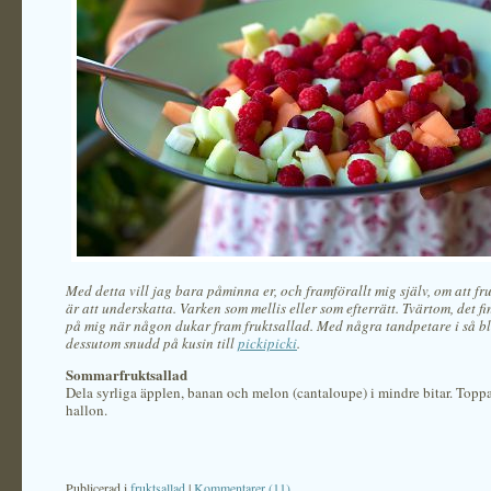
Med detta vill jag bara påminna er, och framförallt mig själv, om att fru
är att underskatta. Varken som mellis eller som efterrätt. Tvärtom, det f
på mig när någon dukar fram fruktsallad. Med några tandpetare i så bl
dessutom snudd på kusin till
pickipicki
.
Sommarfruktsallad
Dela syrliga äpplen, banan och melon (cantaloupe) i mindre bitar. Topp
hallon.
Publicerad i
fruktsallad
|
Kommentarer (11)