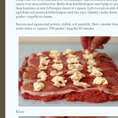
smula över mozzarellaosten. Rulla ihop köttfärslimpan med hjälp av pla
ihop kanterna så inte fyllningen rinner ut i ugnen. Lyft över på en plåt ell
ugnsform och pensla köttfärslimpan med lite soya. Grädda i nedre delen
grader i ungefär en timme.
Servera med ugnsrostad potatis, rödlök och purjolök. Dela i mindre bita
nedre delen av ugnen i 200 grader i ungefär 40 minuter.
Klara