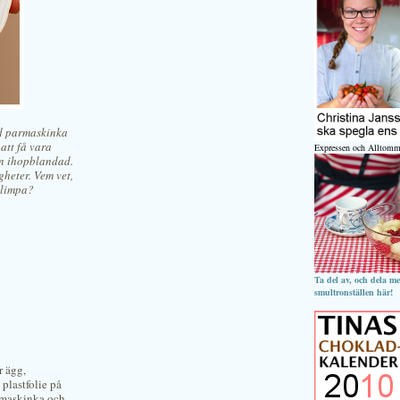
ed parmaskinka
att få vara
Expressen och Alltomm
an ihopblandad.
gheter. Vem vet,
slimpa?
Ta del av, och dela m
smultronställen här!
r ägg,
plastfolie på
armaskinka och