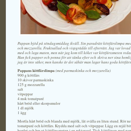
Pappan bjöd på söndagsmiddag ikväll. Sin paradrätt köttfärslimpa m
och mozzarella. Fruktsallad och vispgrädde till efterrätt. Jag var lovad 
med och laga maten, men när jag kom till köket var köttfärssmeten red
Han fick papper och penna för att tänka efter och
skriva ner sina hemli
jag är inte säker, men kanske är det såhär man lagar hans goda köttfär
Pappans köttfärslimpa
(med parmaskinka och mozzarella)
900 g köttfärs
10 skivor parmaskinka
125 g mozzarella
salt
vitpeppar
4 msk tomatpuré
hårt bröd eller skorpsmulor
1 dl mjölk
1 ägg
Mortla hårt bröd och blanda med mjölk, låt svälla en liten stund. Rör ne
tomatpuré och köttfärs. Krydda med salt och vitpeppar. Lägg en rejäl bit 
bordet och bre ut köttfärssmeten i en rektangel. Täck köttfärsen med p