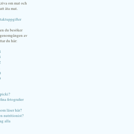
skriva om mat och
att äta mat.
taktuppgifter
gen du besöker
bgenomgången av
ttar du här:
4
3
2
1
0
9
ipicki?
ina fotografier
som läser här?
en nutritionist?
ag alla