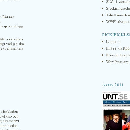
SLV:s livsmede
Styckningssc
Tabell innerte
t. Rör ner
n
WWF's fiskgui
d uppvispat ägg
pickipicki.s
åde potatismos
Logga in
ktigt vad jag ska
og experimentera
Inlägg via
RSS
Kommentarer 
WordPress.org
Arkiv 2011
åt chokladen
d elvisp och
, alternativt
ader i nedre