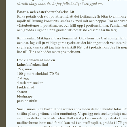
särskilt långt inne, det är jag fullständigt övertygad om.
Potatis- och västerbottenbakelse 1.0
Koka potatis och stöt potatisen så att det fortfarande är bitar kvar i mose
mjölk till krämig konsitens, smaka av med salt och peppar. Rör ner rive
västerbottenost i potatismoset och häll upp i portionsformar. Pensla me
och grädda i ugnen i 225 grader tills potatisbakelserna får fin färg.
Kommentar: Mäktiga är bara förnamnet. Gick hem hos Carl som gillar b
och ost. Jag vill ju väldigt gärna tycka att det här är gott och vet inte ri
skylla på, kanske att jag inte är särskilt förtjust i potatismos? Jag får n
lite till. Tips och idéer mottages tacksamt.
Chokladfondant med en
kalasfin fruktsallad
75 g smör
100 g mörk choklad (70 %)
2 st ägg
4 msk strösocker
Fruktsallad;
sharon
blodgrape
passionsfrukt
Smält smöret i en kastrull och rör ner chokladen delad i mindre bitar. L
smälta på svag värme under omrörning. Vispa ägg och socker pösigt me
vänd ner detta i chokladsmeten. Häll i 4 stycken smorda ugnsfasta formar
muffinsformar (som med fördel kan stå i en muffinsplåt), grädda i 175 gr