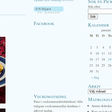
Sök på Pick
Sök efter:
Facebook
Kalender
januari
M
Ti
O
To
2
3
4
5
9
10
11
12
16
17
18
19
23
24
25
26
30
31
« Aug
Arkiv
Veckomatsedel
Matblogg
Paus i veckomatsedelsfabriken! Alla
Annas skånska 
tidigare veckomatsedlar återfinns i
arkivet nedan.
Bara en kaka ti