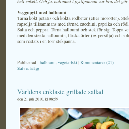
helt enkelt. Och ja, halloumi i pyttipannan var bra, det gör 
Veggopytt med halloumi
Tärna kokt potatis och kokta rödbetor (eller morötter). Stek 
rapsolja tillsammans med tärnad zucchini, paprika och rödlö
Salta och peppra. Tärna halloumi och stek för sig. Toppa v
med den stekta halloumin, färska örter (ex persilja) och so
som rostats i en torr stekpanna.
Publicerad i
halloumi
,
vegetariskt
|
Kommentarer (21)
Skriv ut inlägg
Världens enklaste grillade sallad
den 21 juli 2010, kl 08:59