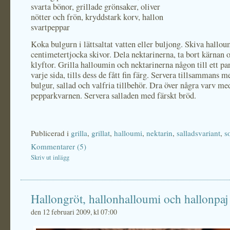
svarta bönor, grillade grönsaker, oliver
nötter och frön, kryddstark korv, hallon
svartpeppar
Koka bulgurn i lättsaltat vatten eller buljong. Skiva hallou
centimetertjocka skivor. Dela nektarinerna, ta bort kärnan o
klyftor. Grilla halloumin och nektarinerna någon till ett pa
varje sida, tills dess de fått fin färg. Servera tillsammans 
bulgur, sallad och valfria tillbehör. Dra över några varv me
pepparkvarnen. Servera salladen med färskt bröd.
Publicerad i
grilla
,
grillat
,
halloumi
,
nektarin
,
salladsvariant
,
s
Kommentarer (5)
Skriv ut inlägg
Hallongröt, hallonhalloumi och hallonpaj
den 12 februari 2009, kl 07:00