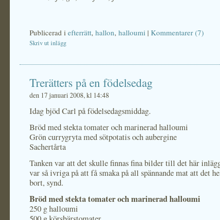
Publicerad i
efterrätt
,
hallon
,
halloumi
|
Kommentarer (7)
Skriv ut inlägg
Trerätters på en födelsedag
den 17 januari 2008, kl 14:48
Idag bjöd Carl på födelsedagsmiddag.
Bröd med stekta tomater och marinerad halloumi
Grön currygryta med sötpotatis och aubergine
Sachertårta
Tanken var att det skulle finnas fina bilder till det här inlä
var så ivriga på att få smaka på all spännande mat att det h
bort, synd.
Bröd med stekta tomater och marinerad halloumi
250 g halloumi
500 g körsbärstomater