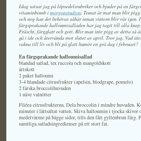
Idag satsar jag på löpsedelsrubriker och bjuder på en färg
vitaminbomb i
morgonstudion
. Temat är mat man blir pigg
och nog kan det behövas såhär innan vintern blir vår igen. 
färgsprakande halloumisalladen har jag tagit till alla knep
Fräscht, färgglatt och gott. Blir man inte pigg av detta så är
gå i ide och återvända mot slutet av april. Tror jag. Vad äte
vakna till liv och bli på glatt humör en grå dag i februari?
En färgsprakande halloumisallad
blandad sallad, tex ruccola och mangoldskott
ärtskott
2 paket halloumi
3-4 blandade citrusfrukter (apelsin, blodgrape, pomelo)
2 färska broccolihuvuden
1 näve valnötter
Filéea citrusfrukterna. Dela broccolin i mindre huvuden. K
minuter i lättsaltat vatten. Skiva halloumin i tjocka skivor 
medelvärme på bägge sidor, tills den fått gyllenbrun färg. 
samtliga salladsingredienser på ett stort fat.