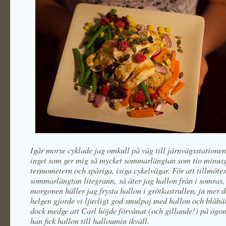
Igår morse cyklade jag omkull på väg till järnvägsstationen
inget som ger mig så mycket sommarlängtan som tio minus
termometern och spåriga, isiga cykelvägar. För att tillmöte
sommarlängtan litegrann, så äter jag hallon från i somras, t
morgonen häller jag frysta hallon i grötkastrullen, ju mer de
helgen gjorde vi ljuvligt god smulpaj med hallon och blåbä
dock medge att Carl höjde förvånat (och gillande!) på ögon
han fick hallon till halloumin ikväll.