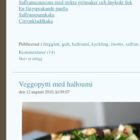
Saffranscouscous med stekta grönsaker och ångkokt fisk
En färgsprakande paella
Saffranspannkaka
Citronkladdkaka
Publicerad i
färgglatt
,
gult
,
halloumi
,
kyckling
,
risotto
,
saffran
Kommentarer (14)
Skriv ut inlägg
Veggopytti med halloumi
den 12 augusti 2010, kl 09:07