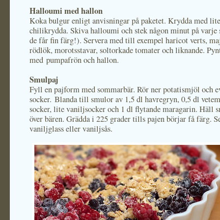
Halloumi med hallon
Koka bulgur enligt anvisningar på paketet. Krydda med lit
chilikrydda. Skiva halloumi och stek någon minut på varje s
de får fin färg!). Servera med till exempel haricot verts, ma
rödlök, morotsstavar, soltorkade tomater och liknande. Pyn
med pumpafrön och hallon.
Smulpaj
Fyll en pajform med sommarbär. Rör ner potatismjöl och ev
socker. Blanda till smulor av 1,5 dl havregryn, 0,5 dl vete
socker, lite vaniljsocker och 1 dl flytande maragarin. Häll
över bären. Grädda i 225 grader tills pajen börjar få färg. 
vaniljglass eller vaniljsås.