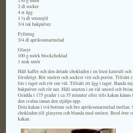
150 g smör
2 dl socker
4 st ägg
1 ½ dl vetemjöl
3/4 tsk bakpulver
Fyllning
3/4 dl aprikosmarmelad
Glasyr
100 g mörk blockchoklad
1 msk smör
Häll kaffet och den delade chokladen i en liten kastrull och
försiktigt. Rör smöret och sockret vitt och poröst. Tillsätt
lite i taget och rör om väl. Tillsätt ett ägg i taget. Banda m
bakpulver och rör ner. Häll smeten i en väl smord och bröa
Grädda i 175 grader i ca 35 minuter eller tills kakan känns 
den svalna innan den stjälps upp.
Dela kakan i två bottnar och bre aprikosmarmelad mellan.
chokladen till glasyren coh blanda med smöret. Bred över 
kakan.