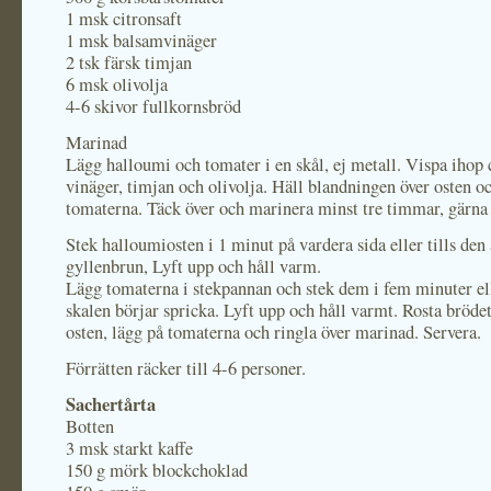
1 msk citronsaft
1 msk balsamvinäger
2 tsk färsk timjan
6 msk olivolja
4-6 skivor fullkornsbröd
Marinad
Lägg halloumi och tomater i en skål, ej metall. Vispa ihop c
vinäger, timjan och olivolja. Häll blandningen över osten o
tomaterna. Täck över och marinera minst tre timmar, gärna 
Stek halloumiosten i 1 minut på vardera sida eller tills den 
gyllenbrun, Lyft upp och håll varm.
Lägg tomaterna i stekpannan och stek dem i fem minuter ell
skalen börjar spricka. Lyft upp och håll varmt. Rosta brödet
osten, lägg på tomaterna och ringla över marinad. Servera.
Förrätten räcker till 4-6 personer.
Sachertårta
Botten
3 msk starkt kaffe
150 g mörk blockchoklad