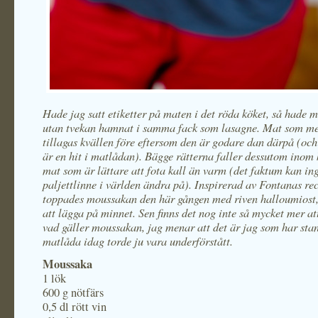
Hade jag satt etiketter på maten i det röda köket, så hade 
utan tvekan hamnat i samma fack som lasagne. Mat som me
tillagas kvällen före eftersom den är godare dan därpå (o
är en hit i matlådan). Bägge rätterna faller dessutom inom
mat som är lättare att fota kall än varm (det faktum kan in
paljettlinne i världen ändra på). Inspirerad av Fontanas re
toppades moussakan den här gången med riven halloumiost, 
att lägga på minnet. Sen finns det nog inte så mycket mer at
vad gäller moussakan, jag menar att det är jag som har sta
matlåda idag torde ju vara underförstått.
Moussaka
1 lök
600 g nötfärs
0,5 dl rött vin