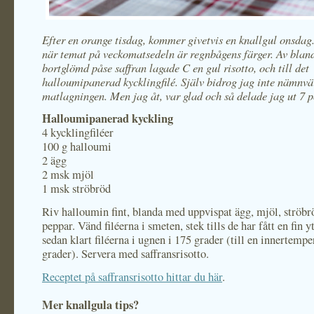
Efter en orange tisdag, kommer givetvis en knallgul onsdag
när temat på veckomatsedeln är regnbågens färger. Av blan
bortglömd påse saffran lagade C en gul risotto, och till det
halloumipanerad kycklingfilé. Själv bidrog jag inte nämnvär
matlagningen. Men jag åt, var glad och så delade jag ut 7 
Halloumipanerad kyckling
4 kycklingfiléer
100 g halloumi
2 ägg
2 msk mjöl
1 msk ströbröd
Riv halloumin fint, blanda med uppvispat ägg, mjöl, ströbrö
peppar. Vänd filéerna i smeten, stek tills de har fått en fin y
sedan klart filéerna i ugnen i 175 grader (till en innertempe
grader). Servera med saffransrisotto.
Receptet på saffransrisotto hittar du här
.
Mer knallgula tips?