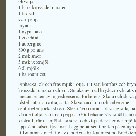
olivolja
1 burk krossade tomater
1 tsk salt
svartpeppar
mynta
1 nypa kanel
1 zucchini
1 aubergine
800 g potatis
2 msk smör
5 msk vetemjöl
6 dl mjölk
1 halloumiost
Finhacka lök och fräs mjuk i olja. Tillsätt köttfärs och bryn.
krossade tomater och vin. Smaka av med kryddor och låt s
medan resten av ingredienserna förbereds. Skala och skiva p
råstek lätt i olivolja, salta. Skiva zucchini och aubergine i
centimetertjocka skivor. Stek någon minut på varje sida, p
värme i olja, salta och peppra. Gör behamelsås: smält smöre
kastrull, rör ut mjölet i smöret och vispa därefter ner mjöl
upp så att såsen tjocknar. Lägg potatisen i botten på en ugn
tillsammans med lite av den rivna halloumiosten. Bred öve