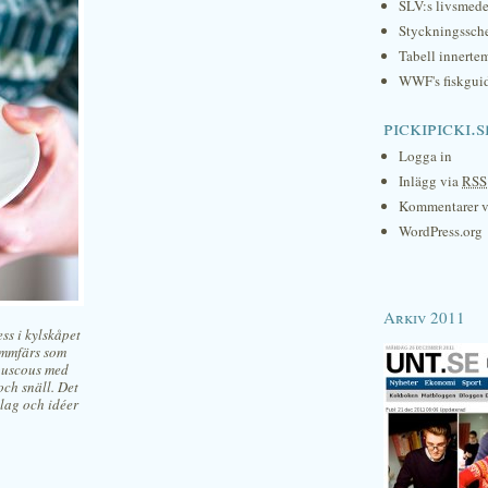
SLV:s livsmede
Styckningssc
Tabell innerte
WWF's fiskgui
pickipicki.s
Logga in
Inlägg via
RSS
Kommentarer 
WordPress.org
Arkiv 2011
ss i kylskåpet
ammfärs som
couscous med
och snäll. Det
slag och idéer