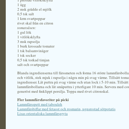
1 pressad vitlöksklyfta
1 ägg
2 msk grädde el mjölk
0,5 tsk salt
1 krm svartpeppar
rivet skal från en citron
tomatsåsen:
1 gul lök
1 vitlöksklyfta
3 msk rapsolja
1 burk krossade tomater
1 tsk balsamvinäger
1 tsk socker
0,5 tsk torkad timjan
salt och svartpeppar
Blanda ingredienserna till färssmeten och forma 16 större lammfärsbolla
och vitlök, stek mjuk i rapsolja i några min på svag värme. Tillsätt toma
ingredienser. Låt puttra på svag värme och utan lock i 5-10 min. Tillsätt
lammfärsbollarna och låt småputtra i ytterligare 10 min. Servera med c
generöst med finklippt persilja. Toppa med rivet citronskal.
Fler lammfärsfavoriter på picki
Lammfärsspett med tabouleh
Lammfärsbiffar med fetaost och rosmarin, ugnsrostad sötpotatis
Lisas orientaliska lammfärsgryta