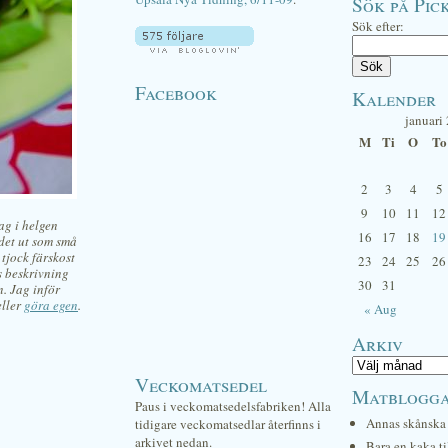
Sök på Pick
Sök efter:
Facebook
Kalender
januari
M
Ti
O
To
2
3
4
5
9
10
11
12
ag i helgen
16
17
18
19
 det ut som små
 tjock färskost
23
24
25
26
s beskrivning
30
31
. Jag inför
eller
göra egen
.
« Aug
Arkiv
Veckomatsedel
Matblogg
Paus i veckomatsedelsfabriken! Alla
Annas skånska 
tidigare veckomatsedlar återfinns i
arkivet nedan.
Bara en kaka ti