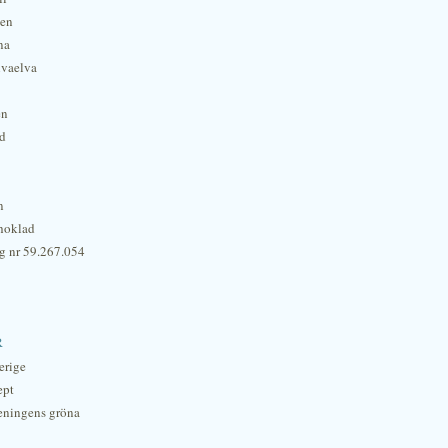
hen
na
lvaelva
én
rd
n
hoklad
g nr 59.267.054
r
erige
ept
eningens gröna