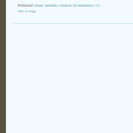
Publicerad i
lamm
,
lammfärs
,
tomatsås
|
Kommentarer (13)
Skriv ut inlägg