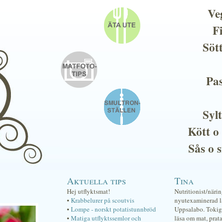
Ve
F
Söt
Pas
Sylt
Kött o
Sås o 
Aktuella tips
Tina
Hej utflyktsmat!
Nutritionist/näri
•
Krabbelurer på scoutvis
nyutexaminerad lä
•
Lompe - norskt potatistunnbröd
Uppsalabo. Tokig 
•
Matiga utflyktssemlor och
läsa om mat, prat