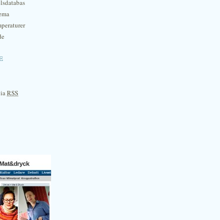
lsdatabas
hema
mperaturer
de
e
via
RSS