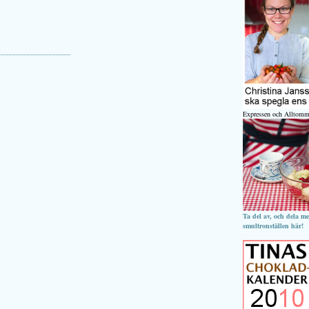
Expressen och Alltomm
Ta del av, och dela m
smultronställen här!