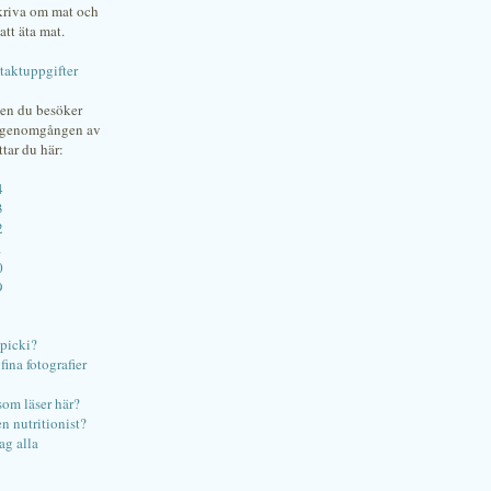
skriva om mat och
att äta mat.
taktuppgifter
gen du besöker
bgenomgången av
ttar du här:
4
3
2
1
0
9
ipicki?
ina fotografier
som läser här?
en nutritionist?
ag alla