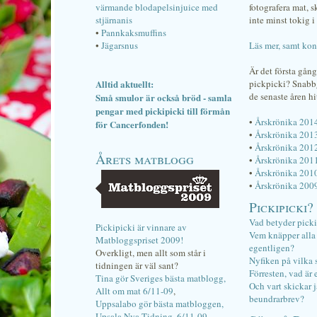
värmande blodapelsinjuice med
fotografera mat, 
stjärnanis
inte minst tokig i 
•
Pannkaksmuffins
•
Jägarsnus
Läs mer, samt kon
Är det första gån
Alltid aktuellt:
pickpicki? Snab
de senaste åren hi
Små smulor är också bröd - samla
pengar med pickipicki till förmån
•
Årskrönika 201
för Cancerfonden!
•
Årskrönika 201
•
Årskrönika 201
Årets matblogg
•
Årskrönika 201
•
Årskrönika 201
•
Årskrönika 200
Pickipicki?
Vad betyder pick
Pickipicki är vinnare av
Vem knäpper alla f
Matbloggspriset 2009!
egentligen?
Overkligt, men allt som står i
Nyfiken på vilka 
tidningen är väl sant?
Förresten, vad är 
Tina gör Sveriges bästa matblogg,
Och vart skickar j
Allt om mat 6/11-09
,
beundrarbrev?
Uppsalabo gör bästa matbloggen,
Upsala Nya Tidning, 6/11-09
.