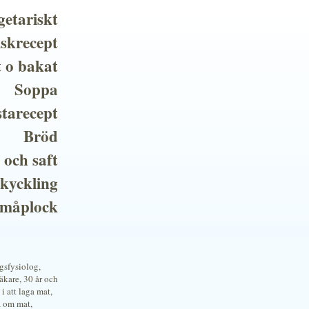
getariskt
iskrecept
t o bakat
Soppa
tarecept
Bröd
 och saft
 kyckling
småplock
ngsfysiolog,
kare, 30 år och
i att laga mat,
a om mat,