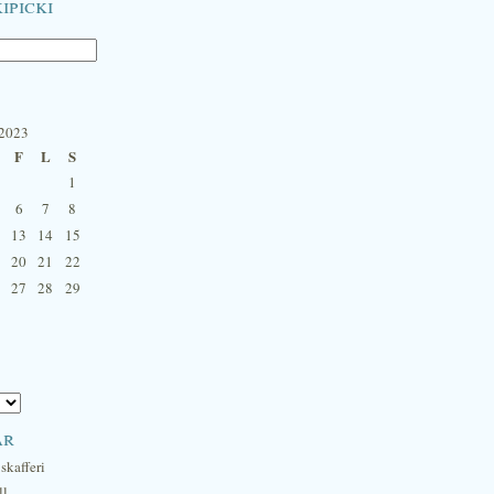
ipicki
 2023
F
L
S
1
6
7
8
13
14
15
20
21
22
27
28
29
ar
skafferi
ll