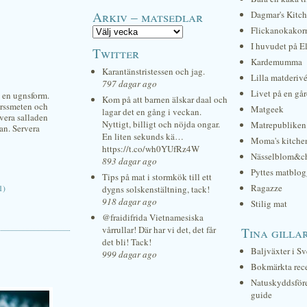
Arkiv – matsedlar
Dagmar's Kitc
Flickanokakor
I huvudet på E
Twitter
Kardemumma
Karantänstristessen och jag.
Lilla matderiv
797 dagar ago
Livet på en gå
i en ugnsform.
Kom på att barnen älskar daal och
ärssmeten och
Matgeek
lagar det en gång i veckan.
ervera salladen
Nyttigt, billigt och nöjda ongar.
Matrepubliken
jan. Servera
En liten sekunds kä…
Moma's kitche
https://t.co/wh0YUfRz4W
Nässelblom&c
893 dagar ago
Pyttes matblog
Tips på mat i stormkök till ett
Ragazze
1)
dygns solskenstältning, tack!
918 dagar ago
Stilig mat
@fraidifrida Vietnamesiska
vårrullar! Där har vi det, det får
Tina gilla
det bli! Tack!
Baljväxter i Sv
999 dagar ago
Bokmärkta rec
Natuskyddsför
guide