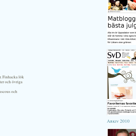
r. Finhacka lök
ter och övriga
ouscous och
Arkiv 2010