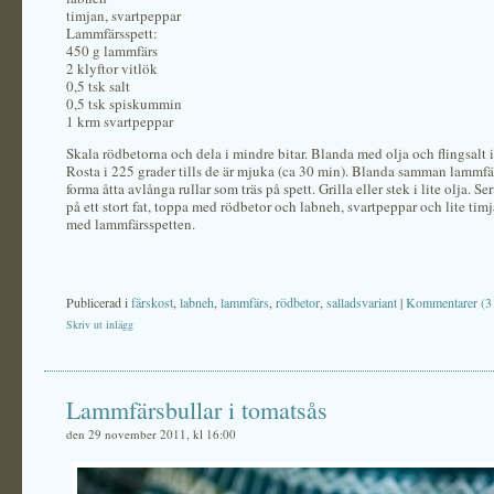
timjan, svartpeppar
Lammfärsspett:
450 g lammfärs
2 klyftor vitlök
0,5 tsk salt
0,5 tsk spiskummin
1 krm svartpeppar
Skala rödbetorna och dela i mindre bitar. Blanda med olja och flingsalt 
Rosta i 225 grader tills de är mjuka (ca 30 min). Blanda samman lammf
forma åtta avlånga rullar som träs på spett. Grilla eller stek i lite olja. S
på ett stort fat, toppa med rödbetor och labneh, svartpeppar och lite tim
med lammfärsspetten.
Publicerad i
färskost
,
labneh
,
lammfärs
,
rödbetor
,
salladsvariant
|
Kommentarer (3
Skriv ut inlägg
Lammfärsbullar i tomatsås
den 29 november 2011, kl 16:00