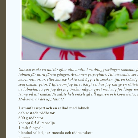
Ganska exakt ett halvår efter alla andra i matbloggssvängen smakade j
labneh för allra första gången. Avrunnen getyoghurt. Till utseendet ser
mozzarellaostar, eller kanske kokta små ägg. Till smaken, tja, en krämig
som smakar getost? Eftersom jag inte riktigt vet hur jag ska ge en rättvi
av labnehn, så gör jag det jag önskar någon gjort med mig för länge sen
tvång på att smaka! Ni måste helt enkelt gå till affären och köpa detta, 
M-å-s-t-e, är det uppfattat?
Lammfärsspett och en sallad med labneh
och rostade rödbetor
600 g rödbetor
knappt 0,5 dl rapsolja
1 msk flingsalt
blandad sallad, t ex ruccola och rödbetsskott
labneh