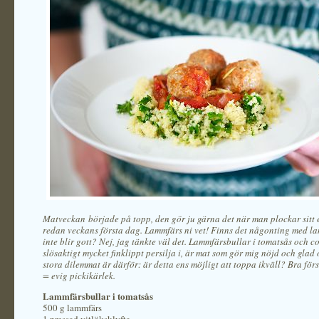
Matveckan började på topp, den gör ju gärna det när man plockar sitt e
redan veckans första dag. Lammfärs ni vet! Finns det någonting med l
inte blir gott? Nej, jag tänkte väl det. Lammfärsbullar i tomatsås och 
slösaktigt mycket finklippt persilja i, är mat som gör mig nöjd och glad 
stora dilemmat är därför: är detta ens möjligt att toppa ikväll? Bra för
= evig pickikärlek.
Lammfärsbullar i tomatsås
500 g lammfärs