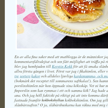
En av alla fina saker med att matblogga är de människor ja
kommentarsfältsdejtat och sen fått möjlighet att träffa på ri
blev jag hembjuden till
Kerstin Kokk
för att få smaka slånb
allra första gången i livet. Först var jag i fikahimlen, eller
tre
sorters
kakor
och alldeles ljuvliga
kardemumma- och ma
(bokmärk det receptet till sommarens saftkalas!). Sen hamn
porslinshimlen när hon öppnade sina köksskåp. Vet ni hur 
finporslin som kan rymmas i ett och samma kök? Jag hade a
ana. Och jag höll faktiskt på riktigt på att inte komma däri
fastnade framför
kokbokshyllan
kokbokshimlen. Om jag gil
slånbärssaften? O ja, slåbärsbuskarna kan räkna med mig i 