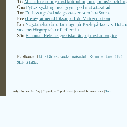
Tis
Maria lockar mig med köttbullar, mos, brunsås och lin
Ons
Pyttes kyckling med grymt god matvetesallad
Tor
Ett lass ugnsbakade grönsaker, som hos Sanna
Fre
Grevégratinerad löksoppa från Matrepubliken
Lör
Vegetariska vårrullar i ugn på Torsk-på-lax-vis
,
Helena
smetens bärgazpacho till efterrätt
Sön
En annan Helenas grekiska färspaj med aubergine
Publicerad i
länkkärlek
,
veckomatsedel
|
Kommentarer (19)
Skriv ut inlägg
Design by Randa Clay | Copyright © pickipicki | Created in Wordpress |
Top