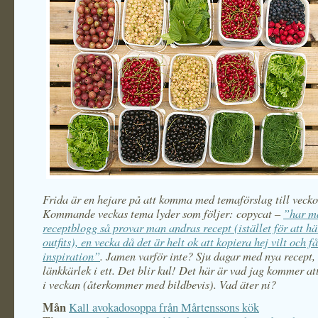
Frida är en hejare på att komma med temaförslag till veck
Kommande veckas tema lyder som följer: copycat –
”har m
receptblogg så provar man andras recept (istället för att 
outfits), en vecka då det är helt ok att kopiera hej vilt och få
inspiration”
. Jamen varför inte? Sju dagar med nya recept,
länkkärlek i ett. Det blir kul! Det här är vad jag kommer a
i veckan (återkommer med bildbevis). Vad äter ni?
Mån
Kall avokadosoppa från Mårtenssons kök