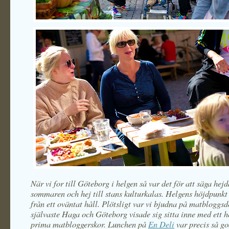
När vi for till Göteborg i helgen så var det för att säga hejdå
sommaren och hej till stans kulturkalas. Helgens höjdpunk
från ett oväntat håll. Plötsligt var vi bjudna på matbloggsde
självaste Haga och Göteborg visade sig sitta inne med ett h
prima matbloggerskor. Lunchen på
En
Deli
var precis så g