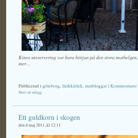
Kinos uteservering var bara början på den stora mathelgen
mer…
Publicerad i
göteborg
,
länkkärlek
,
matbloggar
|
Kommentarer 
Skriv ut inlägg
Ett guldkorn i skogen
den 4 maj 2011, kl 12:11