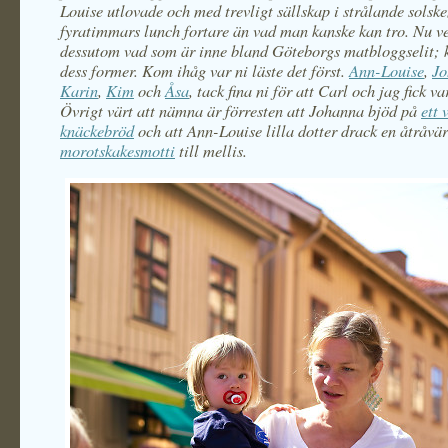
Louise utlovade och med trevligt sällskap i strålande solske
fyratimmars lunch fortare än vad man kanske kan tro. Nu ve
dessutom vad som är inne bland Göteborgs matbloggselit; k
dess former. Kom ihåg var ni läste det först.
Ann-Louise
,
Jo
Karin
,
Kim
och
Åsa
, tack fina ni för att Carl och jag fick v
Övrigt värt att nämna är förresten att Johanna bjöd på
ett 
knäckebröd
och att Ann-Louise lilla dotter drack en åtråvä
morotskakesmotti
till mellis.