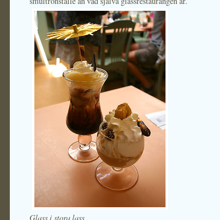
smultronställe än vad själva glassrestaurangen är.
Glass i stora lass