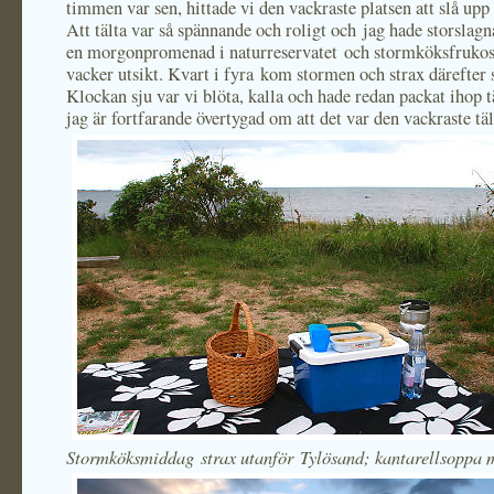
timmen var sen, hittade vi den vackraste platsen att slå upp v
Att tälta var så spännande och roligt och jag hade storslag
en morgonpromenad i naturreservatet och stormköksfruko
vacker utsikt. Kvart i fyra kom stormen och strax därefter 
Klockan sju var vi blöta, kalla och hade redan packat ihop t
jag är fortfarande övertygad om att det var den vackraste täl
Stormköksmiddag strax utanför Tylösand; kantarellsoppa 