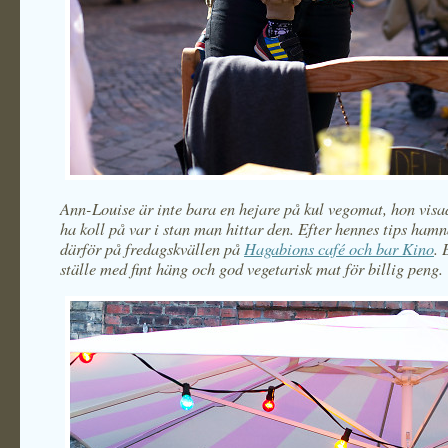
Ann-Louise är inte bara en hejare på kul vegomat, hon visa
ha koll på var i stan man hittar den. Efter hennes tips hamn
därför på fredagskvällen på
Hagabions café och bar Kino
. 
ställe med fint häng och g
od vegetarisk mat för billig peng.