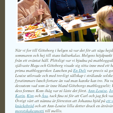
När vi for till Göteborg i helgen så var det för att säga hejdå
sommaren och hej till stans kulturkalas. Helgens höjdpunk
från ett oväntat håll. Plötsligt var vi bjudna på matbloggsde
självaste Haga och Göteborg visade sig sitta inne med ett h
prima matbloggerskor. Lunchen på
En
Deli
var precis så g
Louise utlovade och med trevligt sällskap i strålande solske
fyratimmars lunch fortare än vad man kanske kan tro. Nu ve
dessutom vad som är inne bland Göteborgs matbloggselit; k
dess former. Kom ihåg var ni läste det först.
Ann-Louise
,
Jo
Karin
,
Kim
och
Åsa
, tack fina ni för att Carl och jag fick v
Övrigt värt att nämna är förresten att Johanna bjöd på
ett 
knäckebröd
och att Ann-Louise lilla dotter drack en åtråvä
morotskakesmotti
till mellis.