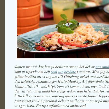
Jamen just ja! Jag har ju berättat om en hel del av
era smul
som ni tipsade om och
som
jag
besökte
i somras. Men jag ha
glömt berätta att vi tog oss till Göteborg också, och besökt
den asiatiska restaurangen Hello Monkey. Att återvända ti
känns alltid lika märkligt. Som att komma hem, men ändå i
det var igår, men ändå hur länge sedan som helst. Därför var
hitta till en restaurang som jag inte ens visste fanns. Topp
fantastiskt trevlig personal och ett ställe jag noterar på mi
vi-igen-lista. Ett tips utfärdat med andra ord.