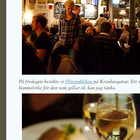
På fredagen besökte vi
Ölrepubliken
på Kronhusgatan. Ett s
himmelrike för den som gillar öl, kan jag tänka.