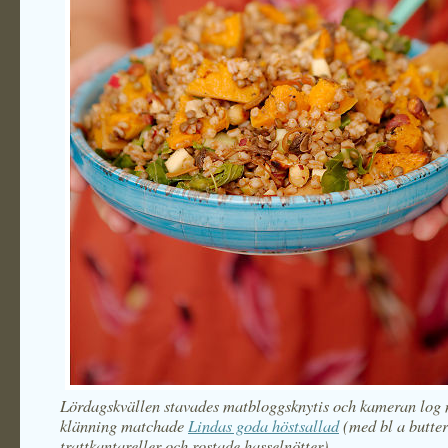
Lördagskvällen stavades matbloggsknytis och kameran log 
klänning matchade
Lindas goda höstsallad
(med bl a butter
trattkantareller och rostade hasselnötter).