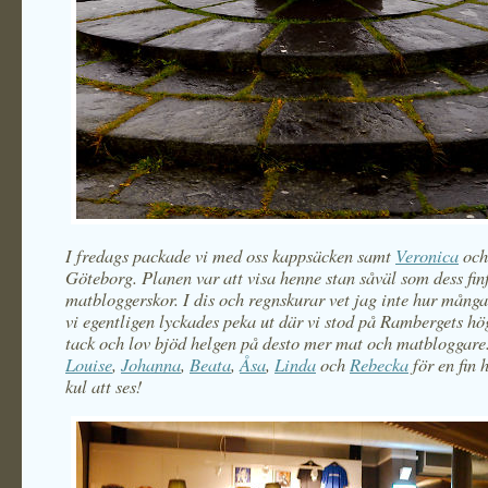
I fredags packade vi med oss kappsäcken samt
Veronica
och 
Göteborg. Planen var att visa henne stan såväl som dess fin
matbloggerskor. I dis och regnskurar vet jag inte hur mång
vi egentligen lyckades peka ut där vi stod på Rambergets hö
tack och lov bjöd helgen på desto mer mat och matbloggare
Louise
,
Johanna
,
Beata
,
Åsa
,
Linda
och
Rebecka
för en fin 
kul att ses!