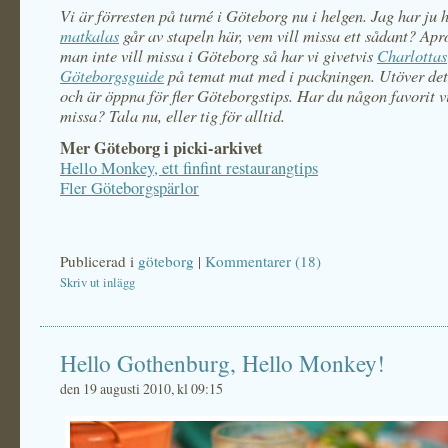
Vi är förresten på turné i Göteborg nu i helgen. Jag har ju h
matkalas
går av stapeln här, vem vill missa ett sådant? Ap
man inte vill missa i Göteborg så har vi givetvis
Charlottas
Göteborgsguide
på temat mat med i packningen. Utöver det r
och är öppna för fler Göteborgstips. Har du någon favorit vi
missa? Tala nu, eller tig för alltid.
Mer Göteborg i picki-arkivet
Hello Monkey, ett finfint restaurangtips
Fler Göteborgspärlor
Publicerad i
göteborg
|
Kommentarer (18)
Skriv ut inlägg
Hello Gothenburg, Hello Monkey!
den 19 augusti 2010, kl 09:15