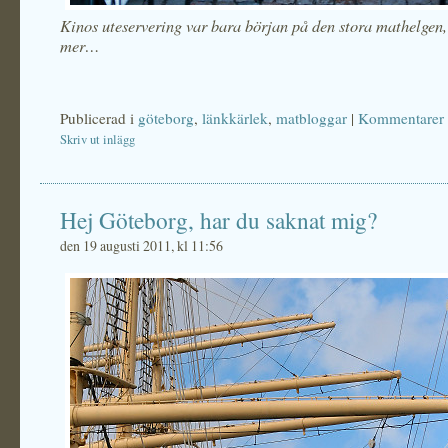
Kinos uteservering var bara början på den stora mathelgen
mer…
Publicerad i
göteborg
,
länkkärlek
,
matbloggar
|
Kommentarer 
Skriv ut inlägg
Hej Göteborg, har du saknat mig?
den 19 augusti 2011, kl 11:56