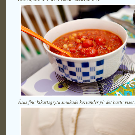
Åsas fina kikärtsgryta smakade koriander på det bästa viset.