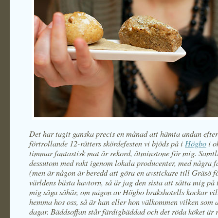
Det har tagit ganska precis en månad att hämta andan efte
förtrollande 12-rätters skördefesten vi bjöds på i
Högbo
i o
timmar fantastisk mat är rekord, åtminstone för mig. Samtli
dessutom med rakt igenom lokala producenter, med några f
(men är någon är beredd att göra en avstickare till Gräsö f
världens bästa havtorn, så är jag den sista att sätta mig på 
mig säga såhär, om någon av Högbo brukshotells kockar ville
hemma hos oss, så är han eller hon välkommen vilken som a
dagar. Bäddsoffan står färdigbäddad och det röda köket är r