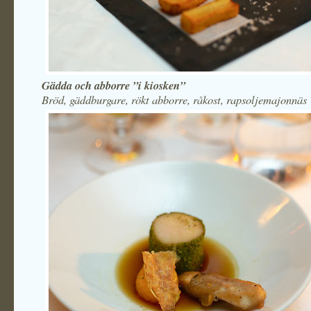
Gädda och abborre ”i kiosken”
Bröd, gäddburgare, rökt abborre, råkost, rapsoljemajonnäs