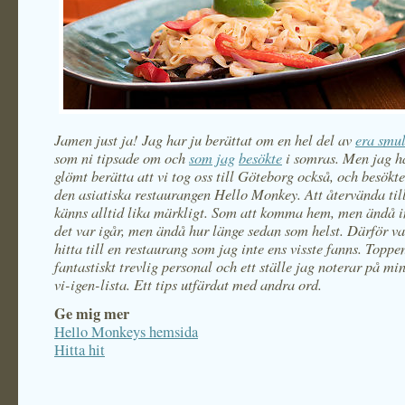
Jamen just ja! Jag har ju berättat om en hel del av
era smul
som ni tipsade om och
som
jag
besökte
i somras. Men jag ha
glömt berätta att vi tog oss till Göteborg också, och besökt
den asiatiska restaurangen Hello Monkey. Att återvända ti
känns alltid lika märkligt. Som att komma hem, men ändå i
det var igår, men ändå hur länge sedan som helst. Därför var
hitta till en restaurang som jag inte ens visste fanns. Topp
fantastiskt trevlig personal och ett ställe jag noterar på mi
vi-igen-lista. Ett tips utfärdat med andra ord.
Ge mig mer
Hello Monkeys hemsida
Hitta hit