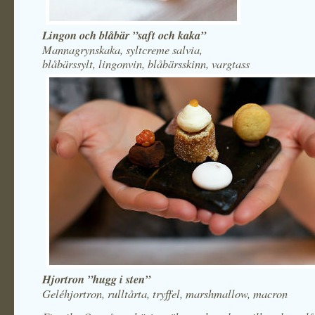
Lingon och blåbär ”saft och kaka”
Mannagrynskaka, syltcreme salvia,
blåbärssylt, lingonvin, blåbärsskinn, vargtass
Hjortron ”hugg i sten”
Geléhjortron, rulltårta, tryffel, marshmallow, macron