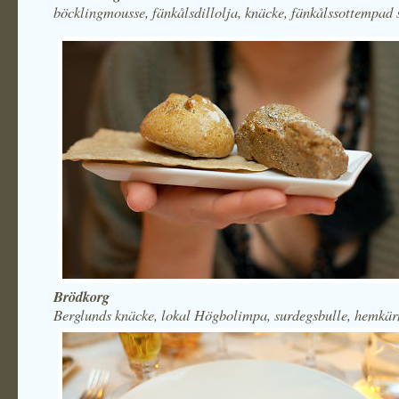
böcklingmousse, fänkålsdillolja, knäcke, fänkålssottempad
Brödkorg
Berglunds knäcke, lokal Högbolimpa, surdegsbulle, hemkär