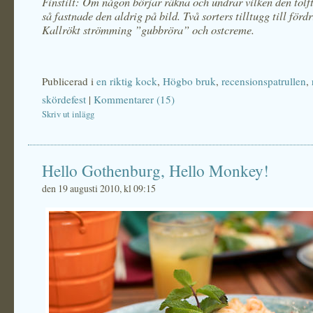
Finstilt: Om någon börjar räkna och undrar vilken den tolft
så fastnade den aldrig på bild. Två sorters tilltugg till förd
Kallrökt strömming ”gubbröra” och ostcreme.
Publicerad i
en riktig kock
,
Högbo bruk
,
recensionspatrullen
,
skördefest
|
Kommentarer (15)
Skriv ut inlägg
Hello Gothenburg, Hello Monkey!
den 19 augusti 2010, kl 09:15