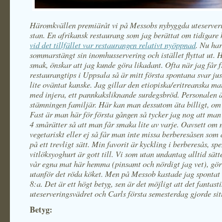
Häromkvällen premiäråt vi på Messobs nybyggda uteserveri
stan. En afrikansk restaurang som jag berättat om tidigare 
vid det tillfället var restaurangen relativt nyöppnad
. Nu ha
sommarstängt sin inomhusservering och istället flyttat ut. H
smak, önskar att jag kunde göra likadant. Ofta när jag får 
restaurangtips i Uppsala så är mitt första spontana svar ju
lite oväntat kanske. Jag gillar den etiopiska/eritreanska ma
med injera, ett pannkaksliknande surdegsbröd. Personalen ä
stämningen familjär. Här kan man dessutom äta billigt, om 
Fast är man här för första gången så tycker jag nog att man 
4 smårätter så att man får smaka lite av varje. Oavsett om
vegetariskt eller ej så får man inte missa berberesåsen som
på ett trevligt sätt. Min favorit är kyckling i berberesås, sp
vitlöksyoghurt är gott till. Vi som utan undantag alltid sät
vår egna mat här hemma (pinsamt och nördigt jag vet), gör
utanför det röda köket. Men på Messob kastade jag spontat
8:a. Det är ett högt betyg, sen är det möjligt att det fantast
uteserveringsvädret och Carls första semesterdag gjorde sitt
Betyg: