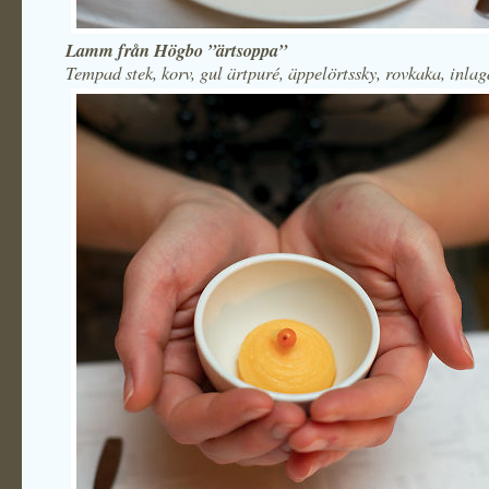
Lamm från Högbo ”ärtsoppa”
Tempad stek, korv, gul ärtpuré, äppelörtssky, rovkaka, inlag