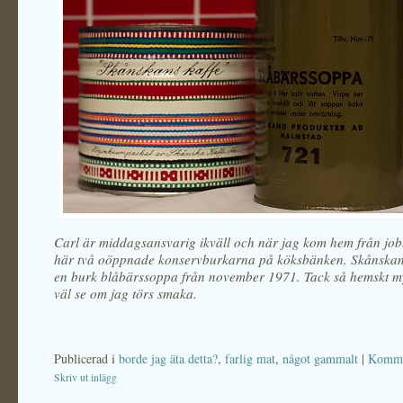
Carl är middagsansvarig ikväll och när jag kom hem från jo
här två oöppnade konservburkarna på köksbänken. Skånskan
en burk blåbärssoppa från november 1971. Tack så hemskt myc
väl se om jag törs smaka.
Publicerad i
borde jag äta detta?
,
farlig mat
,
något gammalt
|
Komme
Skriv ut inlägg