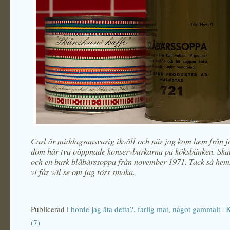
Carl är middagsansvarig ikväll och när jag kom hem från j
dom här två oöppnade konservburkarna på köksbänken. Skån
och en burk blåbärssoppa från november 1971. Tack så hem
vi får väl se om jag törs smaka.
Publicerad i
borde jag äta detta?
,
farlig mat
,
något gammalt
|
K
(7)