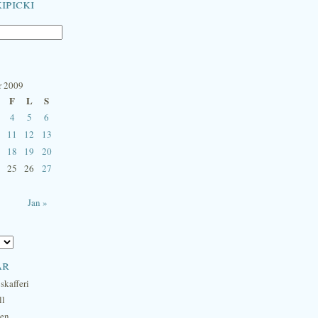
ipicki
r 2009
F
L
S
4
5
6
11
12
13
18
19
20
25
26
27
Jan »
ar
skafferi
ll
hen