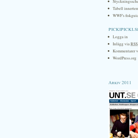
Styckningssc
Tabell innerte
WWF's fiskgui
pickipicki.s
Logga in
Inlägg via
RSS
Kommentarer 
WordPress.org
Arkiv 2011