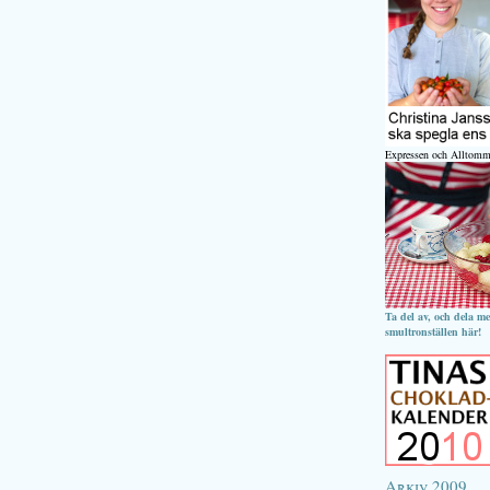
Expressen och Alltomm
Ta del av, och dela m
smultronställen här!
Arkiv 2009