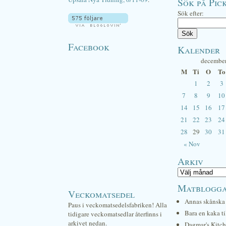
Sök på Pick
Sök efter:
Facebook
Kalender
decembe
M
Ti
O
To
1
2
3
7
8
9
10
14
15
16
17
21
22
23
24
28
29
30
31
« Nov
Arkiv
Matblogg
Veckomatsedel
Annas skånska 
Paus i veckomatsedelsfabriken! Alla
Bara en kaka ti
tidigare veckomatsedlar återfinns i
arkivet nedan.
Dagmar's Kitc