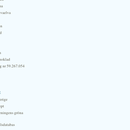
na
lvaelva
én
rd
n
hoklad
g nr 59.267.054
r
erige
ept
eningens gröna
lsdatabas