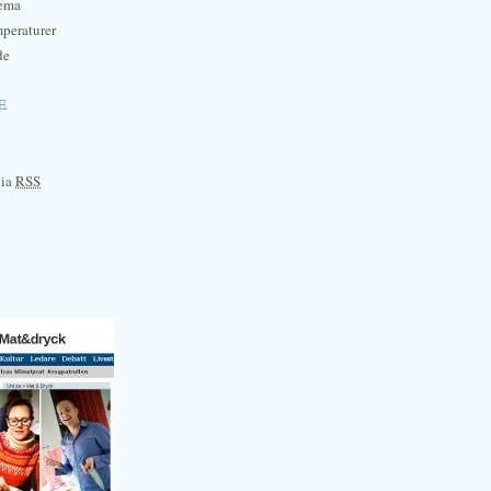
hema
mperaturer
de
e
via
RSS