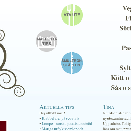
Ve
F
Söt
Pas
Sylt
Kött o
Sås o 
Aktuella tips
Tina
Hej utflyktsmat!
Nutritionist/näri
•
Krabbelurer på scoutvis
nyutexaminerad lä
•
Lompe - norskt potatistunnbröd
Uppsalabo. Tokig 
•
Matiga utflyktssemlor och
läsa om mat, prat