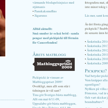
värmande blodapelsinjuice med
fotografera mat, 
stjärnanis
inte minst tokig i 
•
Pannkaksmuffins
•
Jägarsnus
Läs mer, samt kon
Är det första gån
Alltid aktuellt:
pickpicki? Snab
de senaste åren hi
Små smulor är också bröd - samla
pengar med pickipicki till förmån
•
Årskrönika 201
för Cancerfonden!
•
Årskrönika 201
•
Årskrönika 201
Årets matblogg
•
Årskrönika 201
•
Årskrönika 201
•
Årskrönika 200
Pickipicki?
Vad betyder pick
Pickipicki är vinnare av
Vem knäpper alla f
Matbloggspriset 2009!
egentligen?
Overkligt, men allt som står i
Nyfiken på vilka 
tidningen är väl sant?
Förresten, vad är 
Tina gör Sveriges bästa matblogg,
Och vart skickar j
Allt om mat 6/11-09
,
beundrarbrev?
Uppsalabo gör bästa matbloggen,
Upsala Nya Tidning, 6/11-09
.