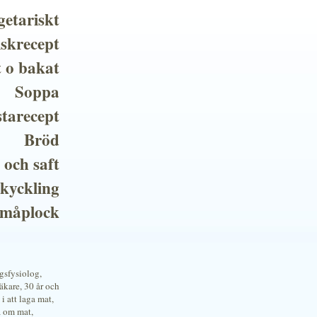
getariskt
iskrecept
t o bakat
Soppa
tarecept
Bröd
 och saft
 kyckling
småplock
ngsfysiolog,
kare, 30 år och
i att laga mat,
a om mat,