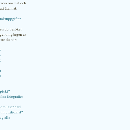
skriva om mat och
att äta mat.
taktuppgifter
gen du besöker
bgenomgången av
ttar du här:
4
3
2
1
0
9
ipicki?
ina fotografier
som läser här?
en nutritionist?
ag alla