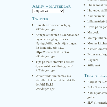
Arkiv – matsedlar
Flickanokakor
I huvudet på E
Kardemumma
Twitter
Lilla matderiv
Karantänstristessen och jag.
Livet på en gå
797 dagar ago
Matgeek
Kom på att barnen älskar daal och
Matrepubliken
lagar det en gång i veckan.
Nyttigt, billigt och nöjda ongar.
Moma's kitche
En liten sekunds kä…
Nässelblom&c
https://t.co/wh0YUfRz4W
Pyttes matblog
893 dagar ago
Ragazze
Tips på mat i stormkök till ett
Stilig mat
dygns solskenstältning, tack!
918 dagar ago
Tina gilla
@fraidifrida Vietnamesiska
vårrullar! Där har vi det, det får
Baljväxter i Sv
det bli! Tack!
Bokmärkta rec
999 dagar ago
Natuskyddsför
guide
SLV:s livsmede