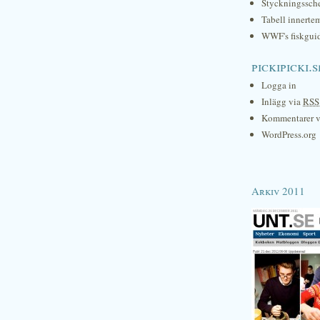
Styckningssc
Tabell innerte
WWF's fiskgui
pickipicki.s
Logga in
Inlägg via
RSS
Kommentarer 
WordPress.org
Arkiv 2011