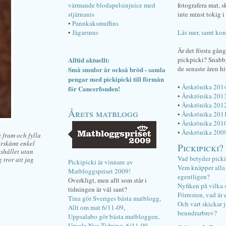
värmande blodapelsinjuice med
fotografera mat, 
stjärnanis
inte minst tokig i 
•
Pannkaksmuffins
•
Jägarsnus
Läs mer, samt kon
Är det första gån
Alltid aktuellt:
pickpicki? Snab
de senaste åren hi
Små smulor är också bröd - samla
pengar med pickipicki till förmån
•
Årskrönika 201
för Cancerfonden!
•
Årskrönika 201
•
Årskrönika 201
Årets matblogg
•
Årskrönika 201
•
Årskrönika 201
•
Årskrönika 200
a fram och fylla
örskämt enkel
Pickipicki?
tshållet utan
Vad betyder pick
 tror att jag
Pickipicki är vinnare av
Vem knäpper alla f
Matbloggspriset 2009!
egentligen?
Overkligt, men allt som står i
Nyfiken på vilka 
tidningen är väl sant?
Förresten, vad är 
Tina gör Sveriges bästa matblogg,
Och vart skickar j
Allt om mat 6/11-09
,
beundrarbrev?
Uppsalabo gör bästa matbloggen,
Upsala Nya Tidning, 6/11-09
.