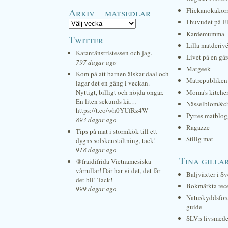
Arkiv – matsedlar
Flickanokakor
I huvudet på E
Kardemumma
Twitter
Lilla matderiv
Karantänstristessen och jag.
Livet på en gå
797 dagar ago
Matgeek
Kom på att barnen älskar daal och
Matrepubliken
lagar det en gång i veckan.
Nyttigt, billigt och nöjda ongar.
Moma's kitche
En liten sekunds kä…
Nässelblom&c
https://t.co/wh0YUfRz4W
Pyttes matblog
893 dagar ago
Ragazze
Tips på mat i stormkök till ett
Stilig mat
dygns solskenstältning, tack!
918 dagar ago
Tina gilla
@fraidifrida Vietnamesiska
vårrullar! Där har vi det, det får
Baljväxter i Sv
det bli! Tack!
Bokmärkta rec
999 dagar ago
Natuskyddsför
guide
SLV:s livsmede