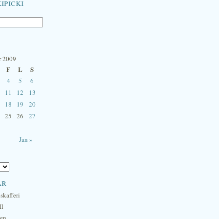
ipicki
r 2009
F
L
S
4
5
6
11
12
13
18
19
20
25
26
27
Jan »
ar
skafferi
ll
hen