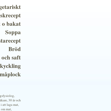
getariskt
iskrecept
t o bakat
Soppa
tarecept
Bröd
 och saft
 kyckling
småplock
ngsfysiolog,
kare, 30 år och
i att laga mat,
a om mat,