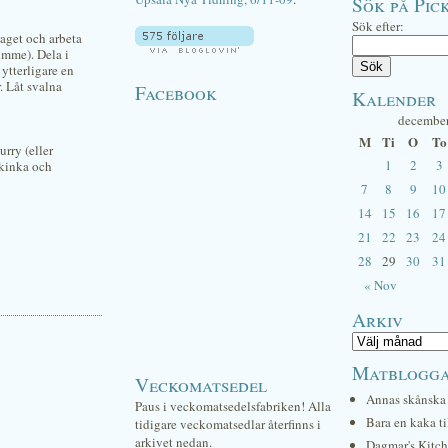
Sök på Pick
Sök efter:
 taget och arbeta
imme). Dela i
 ytterligare en
. Låt svalna
Facebook
Kalender
decembe
M
Ti
O
To
urry (eller
1
2
3
skinka och
7
8
9
10
14
15
16
17
21
22
23
24
28
29
30
31
« Nov
Arkiv
Matblogg
Veckomatsedel
Annas skånska 
Paus i veckomatsedelsfabriken! Alla
Bara en kaka ti
tidigare veckomatsedlar återfinns i
arkivet nedan.
Dagmar's Kitc