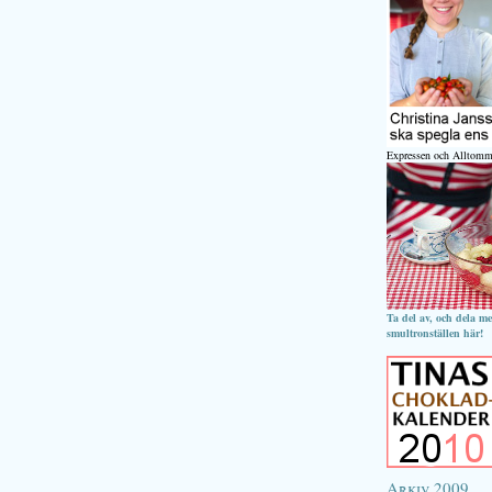
Expressen och Alltomm
Ta del av, och dela m
smultronställen här!
Arkiv 2009