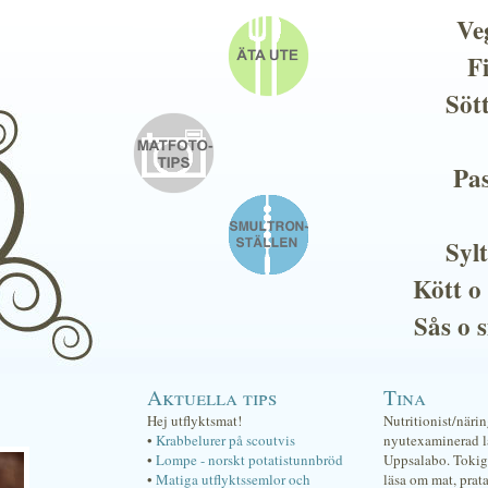
Ve
F
Söt
Pas
Sylt
Kött o
Sås o 
Aktuella tips
Tina
Hej utflyktsmat!
Nutritionist/näri
•
Krabbelurer på scoutvis
nyutexaminerad lä
•
Lompe - norskt potatistunnbröd
Uppsalabo. Tokig 
•
Matiga utflyktssemlor och
läsa om mat, prat