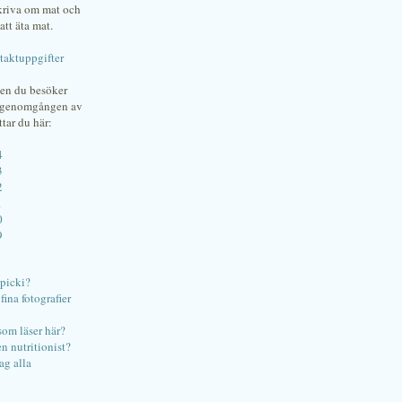
skriva om mat och
att äta mat.
taktuppgifter
gen du besöker
bgenomgången av
ttar du här:
4
3
2
1
0
9
ipicki?
ina fotografier
som läser här?
en nutritionist?
ag alla