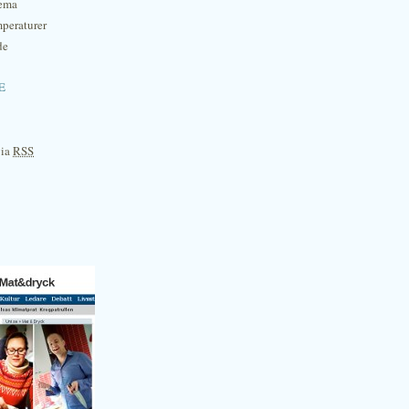
hema
mperaturer
de
e
via
RSS