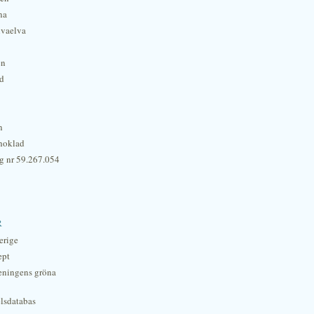
na
lvaelva
én
rd
n
hoklad
g nr 59.267.054
r
erige
ept
eningens gröna
lsdatabas