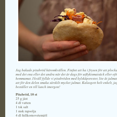
Jag bakade pitabröd häromkvällen. Finfint att ha i frysen för att plock
med det ena eller det andra när det är dags för utflyktsmatsäck eller of
hemmamat. I kväll fyllde vi pitabröden med kylskåpsrester, lite åt julma
att för den delen smaka särskilt mycket julmat. Kalasgott helt enkelt, jag
beställer en till lunch imorgon!
Pitabröd, 10 st
25 g jäst
4 dl vatten
1 tsk salt
1 msk rapsolja
4 dl fullkornsvetemjöl