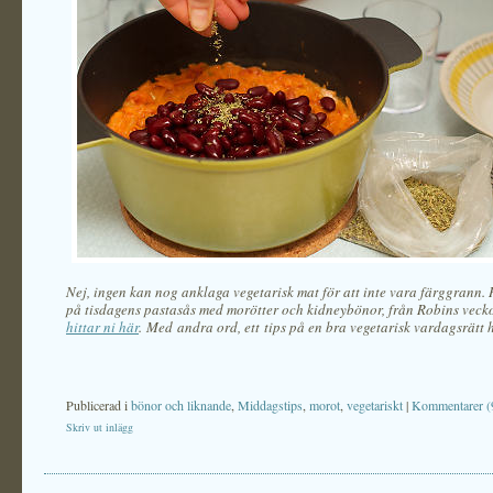
Nej, ingen kan nog anklaga vegetarisk mat för att inte vara färggrann. 
på tisdagens pastasås med morötter och kidneybönor, från Robins vec
hittar ni här
. Med andra ord, ett tips på en bra vegetarisk vardagsrätt h
Publicerad i
bönor och liknande
,
Middagstips
,
morot
,
vegetariskt
|
Kommentarer (
Skriv ut inlägg