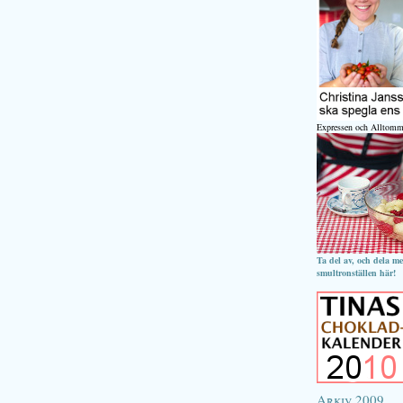
Expressen och Alltomm
Ta del av, och dela m
smultronställen här!
Arkiv 2009