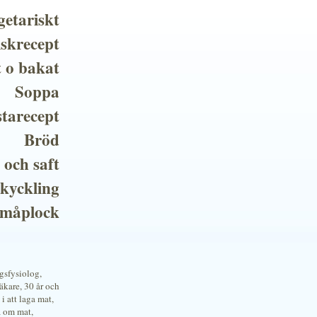
getariskt
iskrecept
t o bakat
Soppa
tarecept
Bröd
 och saft
 kyckling
småplock
ngsfysiolog,
kare, 30 år och
i att laga mat,
a om mat,