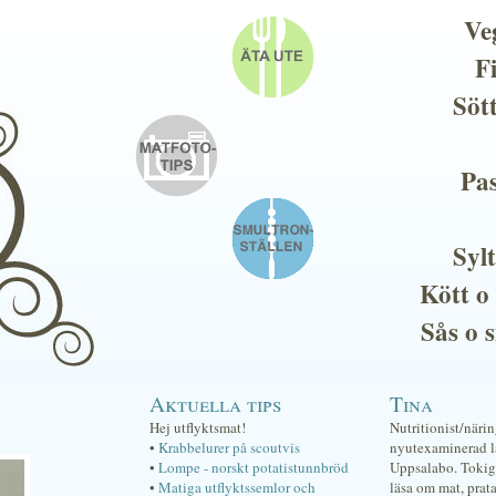
Ve
F
Söt
Pas
Sylt
Kött o
Sås o 
Aktuella tips
Tina
Hej utflyktsmat!
Nutritionist/näri
•
Krabbelurer på scoutvis
nyutexaminerad lä
•
Lompe - norskt potatistunnbröd
Uppsalabo. Tokig 
•
Matiga utflyktssemlor och
läsa om mat, prat