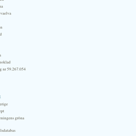
na
lvaelva
én
rd
n
hoklad
g nr 59.267.054
r
erige
ept
eningens gröna
lsdatabas