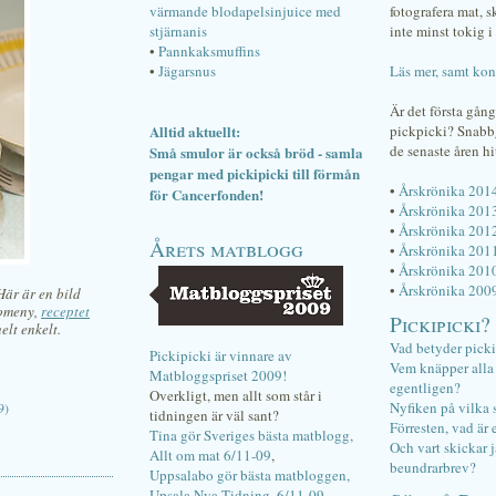
värmande blodapelsinjuice med
fotografera mat, 
stjärnanis
inte minst tokig i 
•
Pannkaksmuffins
•
Jägarsnus
Läs mer, samt kon
Är det första gån
Alltid aktuellt:
pickpicki? Snab
de senaste åren hi
Små smulor är också bröd - samla
pengar med pickipicki till förmån
•
Årskrönika 201
för Cancerfonden!
•
Årskrönika 201
•
Årskrönika 201
Årets matblogg
•
Årskrönika 201
•
Årskrönika 201
•
Årskrönika 200
Här är en bild
komeny,
receptet
Pickipicki?
elt enkelt.
Vad betyder pick
Pickipicki är vinnare av
Vem knäpper alla f
Matbloggspriset 2009!
egentligen?
Overkligt, men allt som står i
Nyfiken på vilka 
9)
tidningen är väl sant?
Förresten, vad är 
Tina gör Sveriges bästa matblogg,
Och vart skickar j
Allt om mat 6/11-09
,
beundrarbrev?
Uppsalabo gör bästa matbloggen,
Upsala Nya Tidning, 6/11-09
.