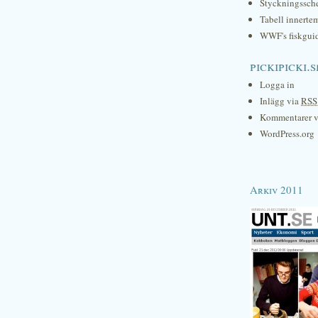
Styckningssc
Tabell innerte
WWF's fiskgui
pickipicki.s
Logga in
Inlägg via
RSS
Kommentarer 
WordPress.org
Arkiv 2011