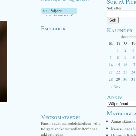
Sök på Pick
Sök efter:
Facebook
Kalender
decembe
M
Ti
O
To
1
2
3
7
8
9
10
14
15
16
17
21
22
23
24
28
29
30
31
« Nov
Arkiv
Matblogg
Veckomatsedel
Annas skånska 
Paus i veckomatsedelsfabriken! Alla
Bara en kaka ti
tidigare veckomatsedlar återfinns i
arkivet nedan.
Dagmar's Kitc