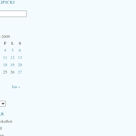
ipicki
r 2009
F
L
S
4
5
6
11
12
13
18
19
20
25
26
27
Jan »
ar
skafferi
ll
hen