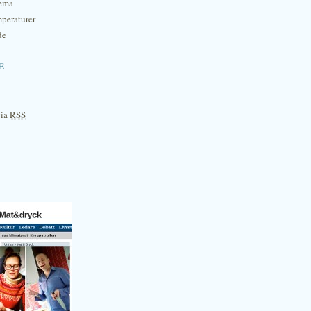
hema
mperaturer
de
e
via
RSS