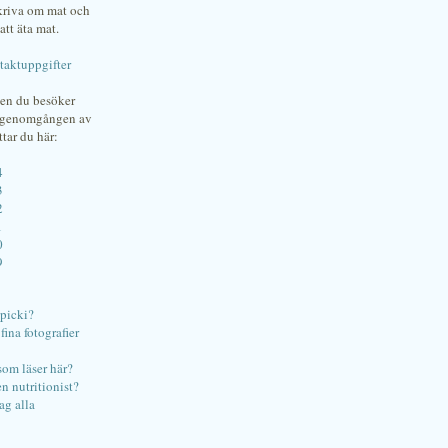
skriva om mat och
att äta mat.
taktuppgifter
gen du besöker
bgenomgången av
ttar du här:
4
3
2
1
0
9
ipicki?
ina fotografier
som läser här?
en nutritionist?
ag alla