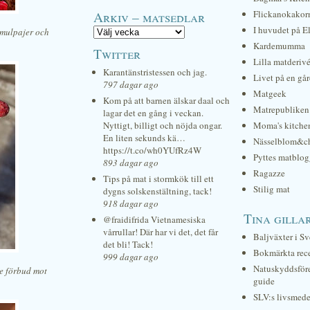
Arkiv – matsedlar
Flickanokakor
I huvudet på E
 smulpajer och
Kardemumma
Twitter
Lilla matderiv
Karantänstristessen och jag.
Livet på en gå
797 dagar ago
Matgeek
Kom på att barnen älskar daal och
Matrepubliken
lagar det en gång i veckan.
Nyttigt, billigt och nöjda ongar.
Moma's kitche
En liten sekunds kä…
Nässelblom&c
https://t.co/wh0YUfRz4W
Pyttes matblog
893 dagar ago
Ragazze
Tips på mat i stormkök till ett
Stilig mat
dygns solskenstältning, tack!
918 dagar ago
Tina gilla
@fraidifrida Vietnamesiska
vårrullar! Där har vi det, det får
Baljväxter i Sv
det bli! Tack!
Bokmärkta rec
999 dagar ago
Natuskyddsför
de förbud mot
guide
SLV:s livsmede