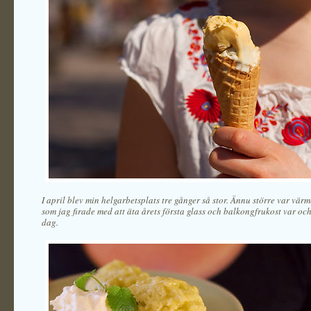
I april blev min helgarbetsplats tre gånger så stor. Ännu större var vä
som jag firade med att äta årets första glass och balkongfrukost var o
dag.