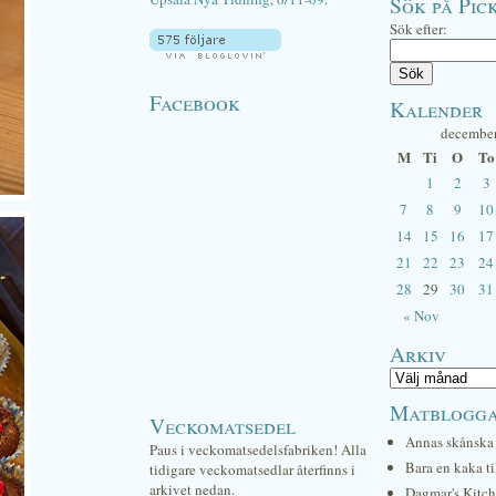
Sök på Pick
Sök efter:
Facebook
Kalender
decembe
M
Ti
O
To
1
2
3
7
8
9
10
14
15
16
17
21
22
23
24
28
29
30
31
« Nov
Arkiv
Matblogg
Veckomatsedel
Annas skånska 
Paus i veckomatsedelsfabriken! Alla
Bara en kaka ti
tidigare veckomatsedlar återfinns i
arkivet nedan.
Dagmar's Kitc