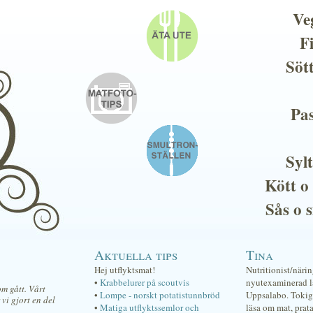
Ve
F
Söt
Pas
Sylt
Kött o
Sås o 
Aktuella tips
Tina
Hej utflyktsmat!
Nutritionist/näri
•
Krabbelurer på scoutvis
nyutexaminerad lä
om gått. Vårt
•
Lompe - norskt potatistunnbröd
Uppsalabo. Tokig 
 vi gjort en del
•
Matiga utflyktssemlor och
läsa om mat, prat