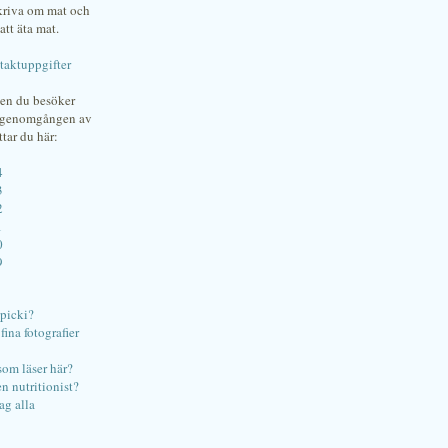
skriva om mat och
att äta mat.
taktuppgifter
gen du besöker
bgenomgången av
ttar du här:
4
3
2
1
0
9
ipicki?
ina fotografier
som läser här?
en nutritionist?
ag alla