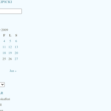
ipicki
r 2009
F
L
S
4
5
6
11
12
13
18
19
20
25
26
27
Jan »
ar
skafferi
ll
hen