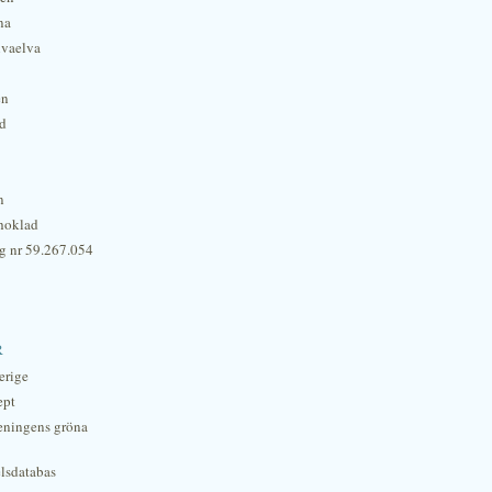
na
lvaelva
én
rd
n
hoklad
g nr 59.267.054
r
erige
ept
eningens gröna
lsdatabas