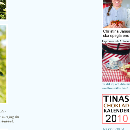
Expressen och Alltomm
Ta del av, och dela m
smultronställen här!
nder
 vart jag än
erbubbel.
Arkiv 2009