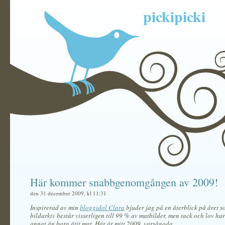
pickipicki
Här kommer snabbgenomgången av 2009!
den 31 december 2009, kl 11:31
Inspirerad av min
bloggidol Clara
bjuder jag på en återblick på året s
bildarkiv består visserligen till 99 % av matbilder, men tack och lov har
annat än bara ätit mat. Här är mitt 2009, varsågoda.