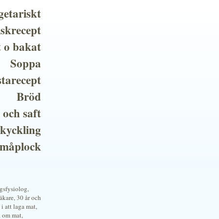
getariskt
iskrecept
t o bakat
Soppa
tarecept
Bröd
 och saft
 kyckling
småplock
ngsfysiolog,
kare, 30 år och
i att laga mat,
a om mat,