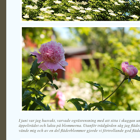
I juni var jag husvakt, varvade ogräsrensning med att sitta i skuggan u
äppelträdet och lukta på blommorna. Utanför trädgården såg jag fläder
vände mig och av en del fläderblommor gjorde vi förtrollande god fläd