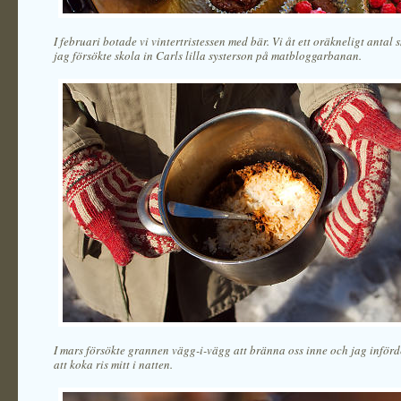
I februari botade vi vintertristessen med bär. Vi åt ett oräkneligt antal
jag försökte skola in Carls lilla systerson på matbloggarbanan.
I mars försökte grannen vägg-i-vägg att bränna oss inne och jag inför
att koka ris mitt i natten.