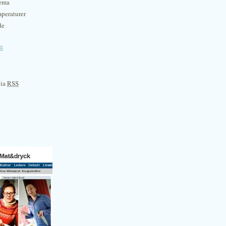
hema
mperaturer
de
e
via
RSS