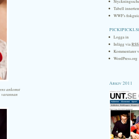
Styckningssc
Tabell innerte
WWF's fiskgui
pickipicki.s
Logga in
Inlägg via
RSS
Kommentarer 
WordPress.org
Arkiv 2011
rmens ankomst
ch varannan