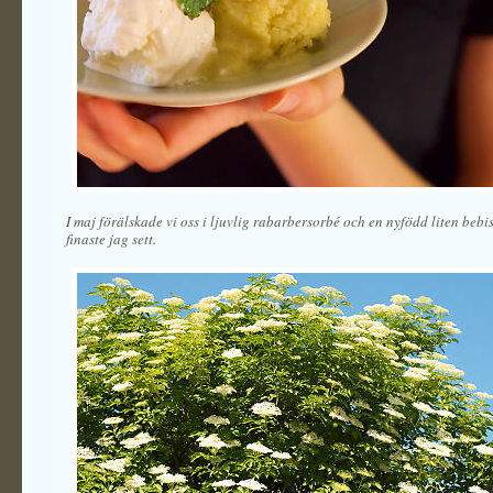
I maj förälskade vi oss i ljuvlig rabarbersorbé och en nyfödd liten bebi
finaste jag sett.