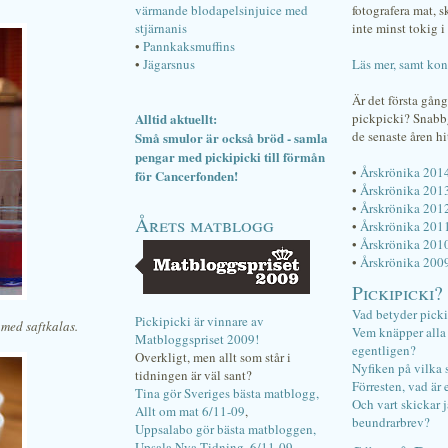
värmande blodapelsinjuice med
fotografera mat, 
stjärnanis
inte minst tokig i 
•
Pannkaksmuffins
•
Jägarsnus
Läs mer, samt kon
Är det första gån
Alltid aktuellt:
pickpicki? Snab
de senaste åren hi
Små smulor är också bröd - samla
pengar med pickipicki till förmån
•
Årskrönika 201
för Cancerfonden!
•
Årskrönika 201
•
Årskrönika 201
Årets matblogg
•
Årskrönika 201
•
Årskrönika 201
•
Årskrönika 200
Pickipicki?
Vad betyder pick
Pickipicki är vinnare av
 med saftkalas.
Vem knäpper alla f
Matbloggspriset 2009!
egentligen?
Overkligt, men allt som står i
Nyfiken på vilka 
tidningen är väl sant?
Förresten, vad är 
Tina gör Sveriges bästa matblogg,
Och vart skickar j
Allt om mat 6/11-09
,
beundrarbrev?
Uppsalabo gör bästa matbloggen,
Upsala Nya Tidning, 6/11-09
.