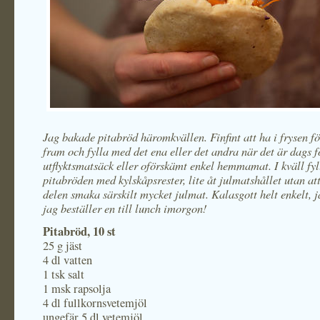
Jag bakade pitabröd häromkvällen. Finfint att ha i frysen fö
fram och fylla med det ena eller det andra när det är dags f
utflyktsmatsäck eller oförskämt enkel hemmamat. I kväll fyl
pitabröden med kylskåpsrester, lite åt julmatshållet utan at
delen smaka särskilt mycket julmat. Kalasgott helt enkelt, j
jag beställer en till lunch imorgon!
Pitabröd, 10 st
25 g jäst
4 dl vatten
1 tsk salt
1 msk rapsolja
4 dl fullkornsvetemjöl
ungefär 5 dl vetemjöl