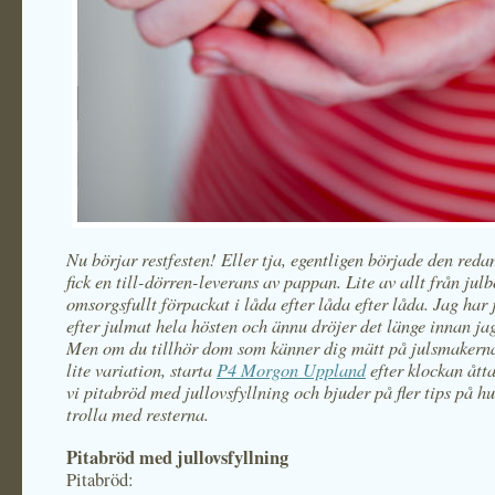
Nu börjar restfesten! Eller tja, egentligen började den redan
fick en till-dörren-leverans av pappan. Lite av allt från julb
omsorgsfullt förpackat i låda efter låda efter låda. Jag har 
efter julmat hela hösten och ännu dröjer det länge innan jag
Men om du tillhör dom som känner dig mätt på julsmakerna
lite variation, starta
P4 Morgon Uppland
efter klockan ått
vi pitabröd med jullovsfyllning och bjuder på fler tips på h
trolla med resterna.
Pitabröd med jullovsfyllning
Pitabröd: