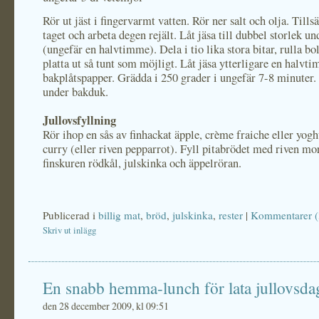
Rör ut jäst i fingervarmt vatten. Rör ner salt och olja. Tillsä
taget och arbeta degen rejält. Låt jäsa till dubbel storlek u
(ungefär en halvtimme). Dela i tio lika stora bitar, rulla bo
platta ut så tunt som möjligt. Låt jäsa ytterligare en halvt
bakplåtspapper. Grädda i 250 grader i ungefär 7-8 minuter.
under bakduk.
Jullovsfyllning
Rör ihop en sås av finhackat äpple, crème fraiche eller yogh
curry (eller riven pepparrot). Fyll pitabrödet med riven mo
finskuren rödkål, julskinka och äppelröran.
Publicerad i
billig mat
,
bröd
,
julskinka
,
rester
|
Kommentarer (
Skriv ut inlägg
En snabb hemma-lunch för lata jullovsda
den 28 december 2009, kl 09:51