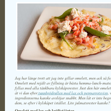
Jag har länge trott att jag inte gillar omelett, men ack så fe
Omelett med rejält av fyllning är bästa hemma-lunch-mate
fyllas med alla tänkbara kylskåpsrester. Just den här omele
åt vi dan efter
tunnbrödrullen med lax och pepparrotsvisp
, 
ingredienserna kanske avslöjar snabbt. Men låt er inte beg
dem, se efter i kylskåpet istället. Lite julmatsrester kanske?
Omelett med lax och kräftstjärtar