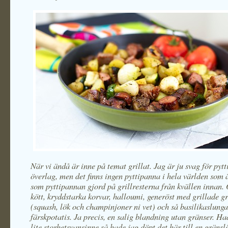
När vi ändå är inne på temat grillat. Jag är ju svag för pyt
överlag, men det finns ingen pyttipanna i hela världen som 
som pyttipannan gjord på grillresterna från kvällen innan. 
kött, kryddstarka korvar, halloumi, generöst med grillade g
(squash, lök och champinjoner ni vet) och så basilikaslung
färskpotatis. Ja precis, en salig blandning utan gränser. Ha
lite storhetsvansinne så hade jag döpt det här till en gränsl