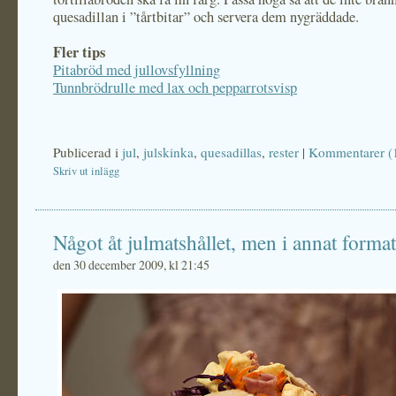
quesadillan i ”tårtbitar” och servera dem nygräddade.
Fler tips
Pitabröd med jullovsfyllning
Tunnbrödrulle med lax och pepparrotsvisp
Publicerad i
jul
,
julskinka
,
quesadillas
,
rester
|
Kommentarer (
Skriv ut inlägg
Något åt julmatshållet, men i annat format
den 30 december 2009, kl 21:45