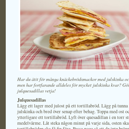
Har du ätit för många knäckebrödsmackor med julskinka oc
men har fortfarande alldeles för mycket julskinka kvar? Gör
julquesadillas vetja!
Julquesadillas
Lägg ett lager med julost på ett tortillabröd. Lägg på tunna
julskinka och bred över senap efter behag. Toppa med ost oc
ytterligare ett tortillabröd. Lyft över quesadillan i en torr 
medelvärme. Låt steka någon minut på varje sida, osten ska
tortillabröden ska få fin färg. Passa noga så att de inte brän