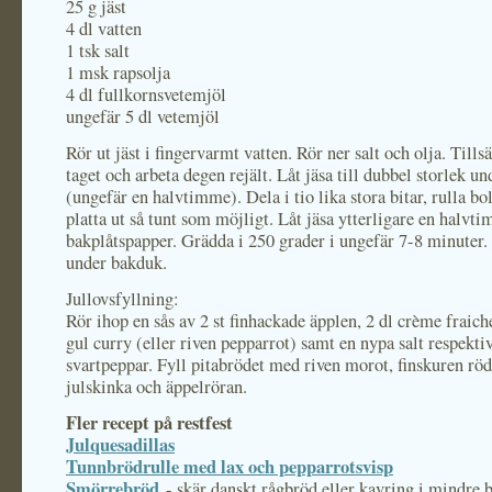
25 g jäst
4 dl vatten
1 tsk salt
1 msk rapsolja
4 dl fullkornsvetemjöl
ungefär 5 dl vetemjöl
Rör ut jäst i fingervarmt vatten. Rör ner salt och olja. Tillsä
taget och arbeta degen rejält. Låt jäsa till dubbel storlek u
(ungefär en halvtimme). Dela i tio lika stora bitar, rulla bo
platta ut så tunt som möjligt. Låt jäsa ytterligare en halvt
bakplåtspapper. Grädda i 250 grader i ungefär 7-8 minuter.
under bakduk.
Jullovsfyllning:
Rör ihop en sås av 2 st finhackade äpplen, 2 dl crème fraich
gul curry (eller riven pepparrot) samt en nypa salt respekti
svartpeppar. Fyll pitabrödet med riven morot, finskuren röd
julskinka och äppelröran.
Fler recept på restfest
Julquesadillas
Tunnbrödrulle med lax och pepparrotsvisp
Smörrebröd
- skär danskt rågbröd eller kavring i mindre b