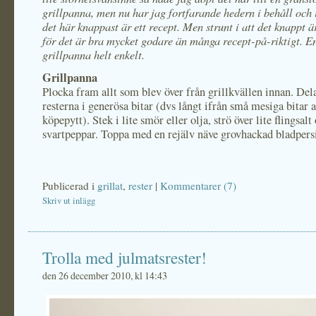
grillpanna, men nu har jag fortfarande hedern i behåll och i
det här knappast är ett recept. Men strunt i att det knappt är
för det är bra mycket godare än många recept-på-riktigt. E
grillpanna helt enkelt.
Grillpanna
Plocka fram allt som blev över från grillkvällen innan. Dela
resterna i generösa bitar (dvs långt ifrån små mesiga bitar a
köpepytt). Stek i lite smör eller olja, strö över lite flingsalt
svartpeppar. Toppa med en rejälv näve grovhackad bladpersi
Publicerad i
grillat
,
rester
|
Kommentarer (7)
Skriv ut inlägg
Trolla med julmatsrester!
den 26 december 2010, kl 14:43