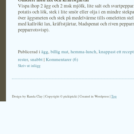
Vispa ihop 2 ägg och 2 msk mjölk, lite salt och svartpeppar
potatis och lök, stek i lite smör eller olja i en mindre stekp
över äggsmeten och stek på medelvärme tills omeletten ste
med kallrökt lax, kräftstjärtar, bladspenat och riven pepparr
pepparrotsvisp).
Publicerad i
ägg
,
billig mat
,
hemma-lunch
,
knappast ett recept
rester
,
snabbt
|
Kommentarer (6)
Skriv ut inlägg
Design by Randa Clay | Copyright © pickipicki | Created in Wordpress |
Top