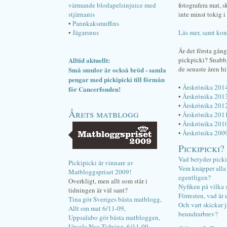
värmande blodapelsinjuice med
fotografera mat, 
stjärnanis
inte minst tokig i 
•
Pannkaksmuffins
•
Jägarsnus
Läs mer, samt kon
Är det första gån
Alltid aktuellt:
pickpicki? Snab
de senaste åren hi
Små smulor är också bröd - samla
pengar med pickipicki till förmån
•
Årskrönika 201
för Cancerfonden!
•
Årskrönika 201
•
Årskrönika 201
Årets matblogg
•
Årskrönika 201
•
Årskrönika 201
•
Årskrönika 200
Pickipicki?
Vad betyder pick
Pickipicki är vinnare av
Vem knäpper alla f
Matbloggspriset 2009!
egentligen?
Overkligt, men allt som står i
Nyfiken på vilka 
tidningen är väl sant?
Förresten, vad är 
Tina gör Sveriges bästa matblogg,
Och vart skickar j
Allt om mat 6/11-09
,
beundrarbrev?
Uppsalabo gör bästa matbloggen,
Upsala Nya Tidning, 6/11-09
.