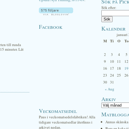
Sök på Pick
Sök efter:
Facebook
Kalender
januari
M
Ti
O
To
ten till runda
 15 minuter. Låt
2
3
4
5
9
10
11
12
16
17
18
19
23
24
25
26
30
31
« Aug
Arkiv
Veckomatsedel
Matblogg
Paus i veckomatsedelsfabriken! Alla
Annas skånska 
tidigare veckomatsedlar återfinns i
arkivet nedan.
Bara en kaka ti