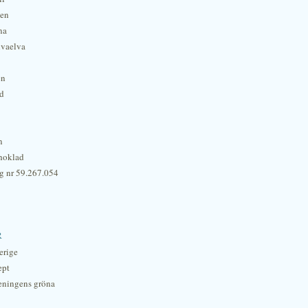
hen
na
lvaelva
én
rd
n
hoklad
g nr 59.267.054
r
erige
ept
eningens gröna