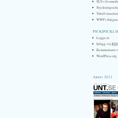
SLV:s livsmede
Styckningssc
Tabell innerte
WWF's fiskgui
pickipicki.s
Logga in
Inlägg via
RSS
Kommentarer 
WordPress.org
Arkiv 2011