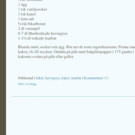
1 ägg
1 tsk vaniljsocker
1 tsk kanel
1 krm salt
½ tsk bikarbonat
2 dl vetemjöl
6-7 dl fiberberikade havregryn
1-1½ dl torkade tranbär
Blanda smör, socker och ägg. Rör ner de torra ingredienserna. Forma sme
kakor, 16-20 stycken. Grädda på plåt med bakplåtspapper i 175 grader i
kakorna svalna på plåt eller galler.
Publicerad i
bakat
,
havregryn
,
kakor
,
tranbär
|
Kommentarer (7)
Skriv ut inlägg