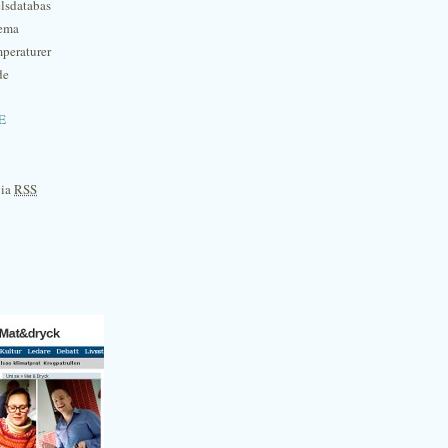
lsdatabas
hema
mperaturer
de
e
via
RSS