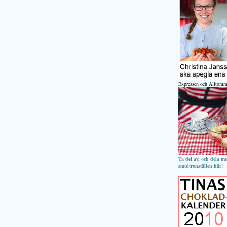
Expressen och Alltomm
Ta del av, och dela m
smultronställen här!