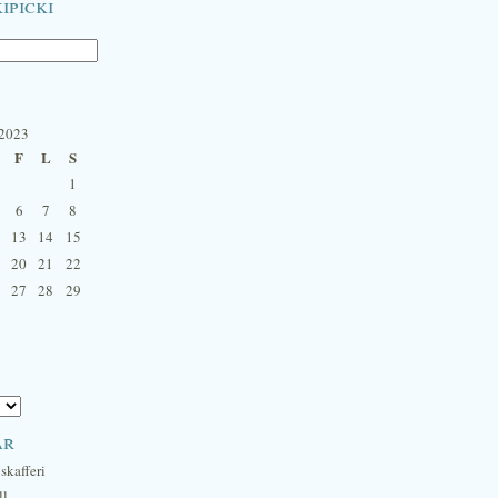
ipicki
 2023
F
L
S
1
6
7
8
13
14
15
20
21
22
27
28
29
ar
skafferi
ll