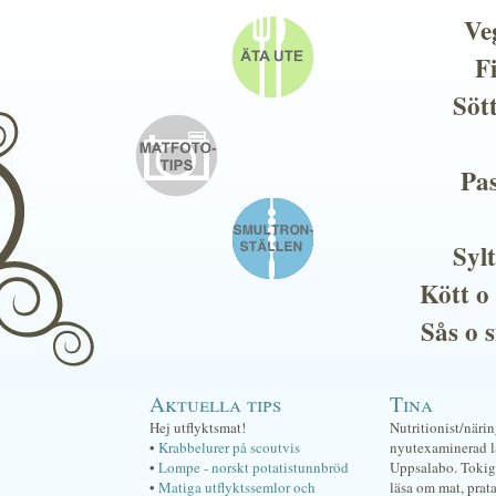
Ve
F
Söt
Pas
Sylt
Kött o
Sås o 
Aktuella tips
Tina
Hej utflyktsmat!
Nutritionist/näri
•
Krabbelurer på scoutvis
nyutexaminerad lä
•
Lompe - norskt potatistunnbröd
Uppsalabo. Tokig 
•
Matiga utflyktssemlor och
läsa om mat, prat