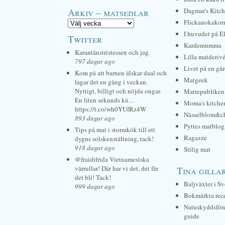
Arkiv – matsedlar
Dagmar's Kitc
Flickanokakor
I huvudet på E
Twitter
Kardemumma
Karantänstristessen och jag.
Lilla matderiv
797 dagar ago
Livet på en gå
Kom på att barnen älskar daal och
Matgeek
lagar det en gång i veckan.
Nyttigt, billigt och nöjda ongar.
Matrepubliken
En liten sekunds kä…
Moma's kitche
https://t.co/wh0YUfRz4W
Nässelblom&c
893 dagar ago
Pyttes matblog
Tips på mat i stormkök till ett
Ragazze
dygns solskenstältning, tack!
918 dagar ago
Stilig mat
@fraidifrida Vietnamesiska
vårrullar! Där har vi det, det får
Tina gilla
det bli! Tack!
Baljväxter i Sv
999 dagar ago
Bokmärkta rec
Natuskyddsför
guide