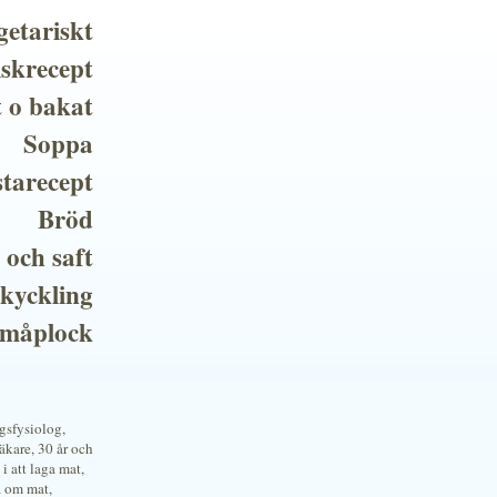
getariskt
iskrecept
t o bakat
Soppa
tarecept
Bröd
 och saft
 kyckling
småplock
ngsfysiolog,
kare, 30 år och
i att laga mat,
a om mat,