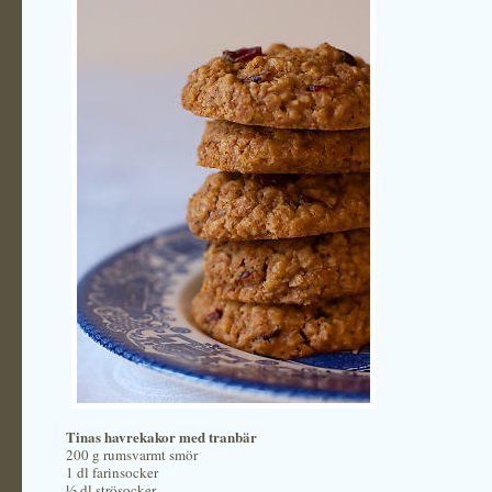
Tinas havrekakor med tranbär
200 g rumsvarmt smör
1 dl farinsocker
½ dl strösocker