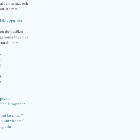
skriva om mat och
att äta mat.
taktuppgifter
gen du besöker
bgenomgången av
ttar du här:
4
3
2
1
0
9
ipicki?
ina fotografier
som läser här?
en nutritionist?
ag alla