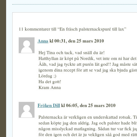
11 kommentarer till “En fräsch palsternackspuré till lax”
Anna
kl 00:31, den 25 mars 2010
Hej Tina och tack, vad snäll du är!
Hatthyllan är köpt på Nordik, vet inte om ni har det
Ååh, vad jag tyckte att purén lät god!! Jag måste sä
igenom dina recept för att se vad jag ska bjuda gäs
Lördag ;)
Ha det gott!
Kram Anna
Fröken Dill
kl 06:05, den 25 mars 2010
Palsternacka är verkligen en underskattad rotsak. Til
sedan köpte jag den aldrig. Jag och palster hade bli
någon misslyckad matlagning. Sådan tur var fick j
för den igen och det är ju vekligen såå god med rätt