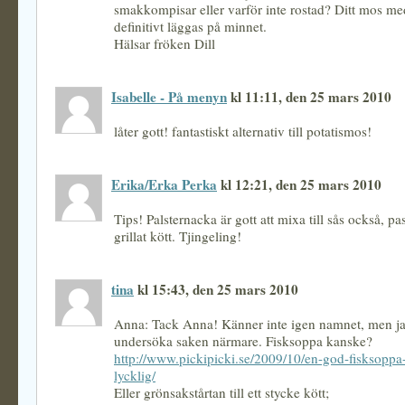
smakkompisar eller varför inte rostad? Ditt mos me
definitivt läggas på minnet.
Hälsar fröken Dill
Isabelle - På menyn
kl 11:11, den 25 mars 2010
låter gott! fantastiskt alternativ till potatismos!
Erika/Erka Perka
kl 12:21, den 25 mars 2010
Tips! Palsternacka är gott att mixa till sås också, pas
grillat kött. Tjingeling!
tina
kl 15:43, den 25 mars 2010
Anna: Tack Anna! Känner inte igen namnet, men j
undersöka saken närmare. Fisksoppa kanske?
http://www.pickipicki.se/2009/10/en-god-fisksoppa
lycklig/
Eller grönsakstårtan till ett stycke kött;