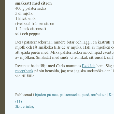
smaksatt med citron
400 g palsternacka
5 dl mjölk
1 klick smör
rivet skal från en citron
1–2 msk citronsaft
salt och peppar
Dela palsternackorna i mindre bitar och lägg i en kastrull.
mjölk och låt småkoka tills de är mjuka. Häll av mjölken o
att späda purén med. Mixa palsternackorna och späd eventue
av mjölken. Smaksätt med smör, citronskal, citronsaft, salt
Receptet hade följt med Carls mammas
Ekolåda
hem. Såg a
receptbank
på sin hemsida, jag tror jag ska undersöka den l
vid tillfälle.
Publicerad i
bjuden på mat
,
palsternacka
,
puré
,
rotfrukter
|
Ko
(11)
Skriv ut inlägg