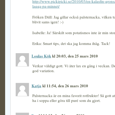
http://www.pickipicki.se/2010/03/en-kalasfin-gronsa
lagga-pa-minnet/
Fröken Diill: Jag gillar också palsternacka, vilken tu
blivit sams igen! :-)
Isabelle: Ja! Särskilt som potatismos inte är min sto
Erika: Smart tips, det ska jag komma ihåg. Tack!
Loulas Kök
kl 20:03, den 25 mars 2010
Verkar väldigt gott. Vi äter lax en gång i veckan. De
god variation.
Katja
kl 11:54, den 26 mars 2010
Palsternacka är en mina favorit rotfrukter! Så gott a
ha i soppa eller göra till puré som du gjort.