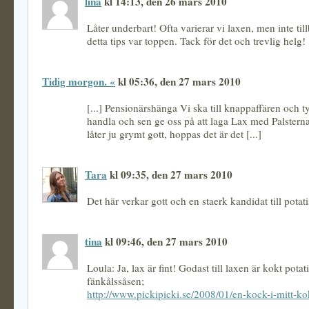
lina
kl 14:13, den 26 mars 2010
Låter underbart! Ofta varierar vi laxen, men inte til
detta tips var toppen. Tack för det och trevlig helg!
Tidig morgon. «
kl 05:36, den 27 mars 2010
[...] Pensionärshänga Vi ska till knappaffären och t
handla och sen ge oss på att laga Lax med Palster
låter ju grymt gott, hoppas det är det [...]
Tara
kl 09:35, den 27 mars 2010
Det här verkar gott och en staerk kandidat till potat
tina
kl 09:46, den 27 mars 2010
Loula: Ja, lax är fint! Godast till laxen är kokt potat
fänkålssåsen;
http://www.pickipicki.se/2008/01/en-kock-i-mitt-ko