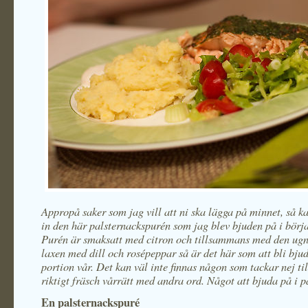
Appropå saker som jag vill att ni ska lägga på minnet, så k
in den här palsternackspurén som jag blev bjuden på i börj
Purén är smaksatt med citron och tillsammans med den ug
laxen med dill och rosépeppar så är det här som att bli bju
portion vår. Det kan väl inte finnas någon som tackar nej ti
riktigt fräsch vårrätt med andra ord. Något att bjuda på i 
En palsternackspuré