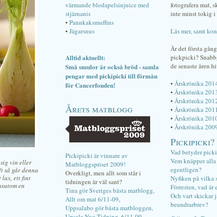
värmande blodapelsinjuice med
fotografera mat, 
stjärnanis
inte minst tokig i 
•
Pannkaksmuffins
•
Jägarsnus
Läs mer, samt kon
Är det första gån
Alltid aktuellt:
pickpicki? Snab
de senaste åren hi
Små smulor är också bröd - samla
pengar med pickipicki till förmån
•
Årskrönika 201
för Cancerfonden!
•
Årskrönika 201
•
Årskrönika 201
Årets matblogg
•
Årskrönika 201
•
Årskrönika 201
•
Årskrönika 200
Pickipicki?
Vad betyder pick
Pickipicki är vinnare av
Vem knäpper alla f
sig vin eller
Matbloggspriset 2009!
egentligen?
t så går denna
Overkligt, men allt som står i
lax, ett fint
Nyfiken på vilka 
tidningen är väl sant?
essutom en
Förresten, vad är 
Tina gör Sveriges bästa matblogg,
Och vart skickar j
Allt om mat 6/11-09
,
beundrarbrev?
Uppsalabo gör bästa matbloggen,
Upsala Nya Tidning, 6/11-09
.