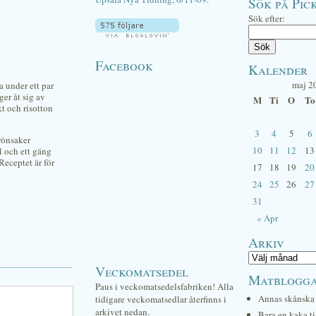
Sök på Pick
Sök efter:
Facebook
Kalender
maj 2
sa under ett par
ger åt sig av
M
Ti
O
To
t och risotton
3
4
5
6
rönsaker
10
11
12
13
ål och ett gäng
Receptet är för
17
18
19
20
24
25
26
27
31
« Apr
Arkiv
Veckomatsedel
Matblogg
Paus i veckomatsedelsfabriken! Alla
Annas skånska 
tidigare veckomatsedlar återfinns i
arkivet nedan.
Bara en kaka ti