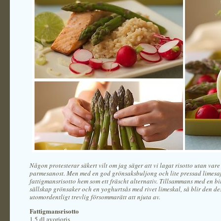
Någon protesterar säkert vilt om jag säger att vi lagat risotto utan vare 
parmesanost. Men med en god grönsaksbuljong och lite pressad limesaf
fattigmansrisotto hem som ett fräscht alternativ. Tillsammans med en bit 
sällskap grönsaker och en yoghurtsås med rivet limeskal, så blir den d
utomordentligt trevlig försommarätt att njuta av.
Fattigmansrisotto
1,5 dl avorioris