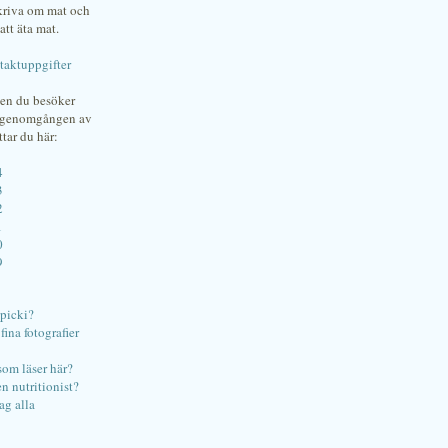
skriva om mat och
att äta mat.
taktuppgifter
gen du besöker
bgenomgången av
ttar du här:
4
3
2
1
0
9
ipicki?
ina fotografier
som läser här?
en nutritionist?
ag alla