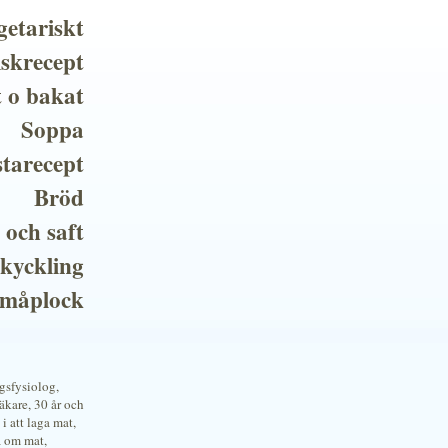
getariskt
iskrecept
t o bakat
Soppa
tarecept
Bröd
 och saft
 kyckling
småplock
ngsfysiolog,
kare, 30 år och
i att laga mat,
a om mat,