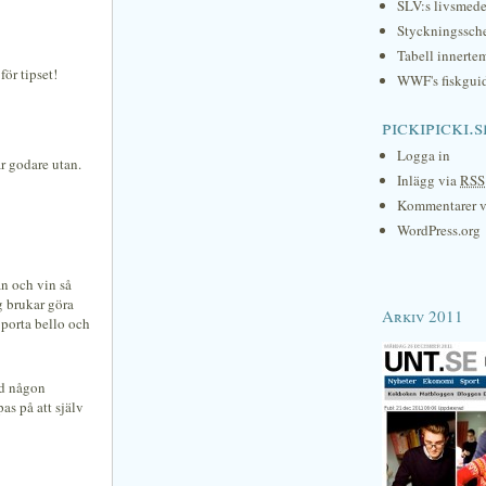
SLV:s livsmede
Styckningssc
Tabell innerte
ör tipset!
WWF's fiskgui
pickipicki.s
Logga in
är godare utan.
Inlägg via
RSS
Kommentarer 
WordPress.org
n och vin så
g brukar göra
Arkiv 2011
 porta bello och
ed någon
as på att själv