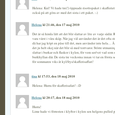
Helena: Kul! Vi hade tre(!) öppnade risottopaket i skafferie
också på att göra av med det sista i ett paket. :-)
Helena
kl 21:46, den 17 maj 2010
Det är så himla lätt att det blir slattar av lite av varje sådär.
vara värst i våra skåp. När jag väl använder det är det ofta 
då har jag köpt en påse till det, men använder inte hela… Å
det ju helt okej när det blir så med torrvaror. Större utmanin
slattar i burkar och flaskor i kylen, för vem ser/vet vad som s
burkhyllan där. De sista tre veckorna innan vi tar en först
för sommaren viks åt kyl/frys/skafferisaffari!
tina
kl 17:53, den 18 maj 2010
Helena: Hurra för skafferisafari! :-D
Helena
kl 20:17, den 18 maj 2010
Hurra!
Lime hade vi förresten i klyftor i kylen sen helgens pulled