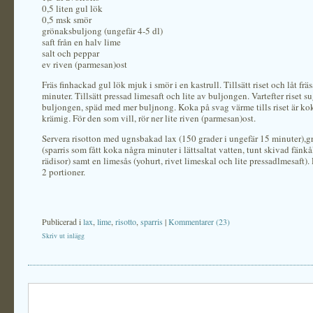
0,5 liten gul lök
0,5 msk smör
grönaksbuljong (ungefär 4-5 dl)
saft från en halv lime
salt och peppar
ev riven (parmesan)ost
Fräs finhackad gul lök mjuk i smör i en kastrull. Tillsätt riset och låt frä
minuter. Tillsätt pressad limesaft och lite av buljongen. Vartefter riset su
buljongen, späd med mer buljnong. Koka på svag värme tills riset är kok
krämig. För den som vill, rör ner lite riven (parmesan)ost.
Servera risotton med ugnsbakad lax (150 grader i ungefär 15 minuter),g
(sparris som fått koka några minuter i lättsaltat vatten, tunt skivad fänk
rädisor) samt en limesås (yohurt, rivet limeskal och lite pressadlmesaft). 
2 portioner.
Publicerad i
lax
,
lime
,
risotto
,
sparris
|
Kommentarer (23)
Skriv ut inlägg