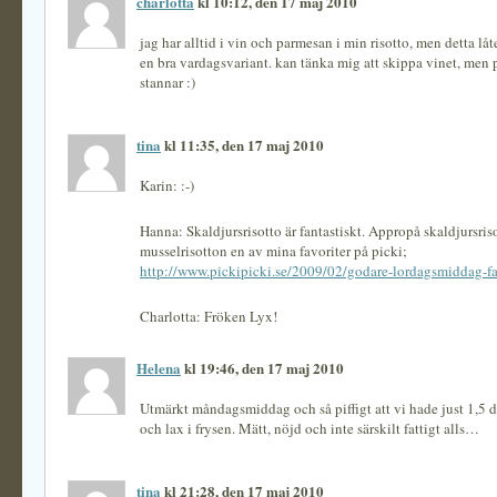
charlotta
kl 10:12, den 17 maj 2010
jag har alltid i vin och parmesan i min risotto, men detta l
en bra vardagsvariant. kan tänka mig att skippa vinet, men
stannar :)
tina
kl 11:35, den 17 maj 2010
Karin: :-)
Hanna: Skaldjursrisotto är fantastiskt. Appropå skaldjursriso
musselrisotton en av mina favoriter på picki;
http://www.pickipicki.se/2009/02/godare-lordagsmiddag-far
Charlotta: Fröken Lyx!
Helena
kl 19:46, den 17 maj 2010
Utmärkt måndagsmiddag och så piffigt att vi hade just 1,5 dl
och lax i frysen. Mätt, nöjd och inte särskilt fattigt alls…
tina
kl 21:28, den 17 maj 2010