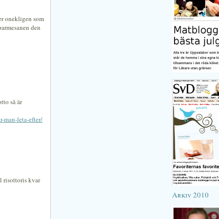
åter onekligen som
 parmesanen den
tto så är
-man-leta-efter/
 risottoris kvar
Arkiv 2010