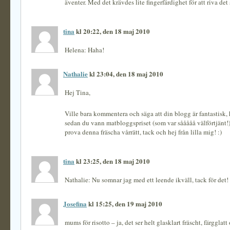
äventer. Med det krävdes lite fingerfärdighet för att riva de
tina
kl 20:22, den 18 maj 2010
Helena: Haha!
Nathalie
kl 23:04, den 18 maj 2010
Hej Tina,
Ville bara kommentera och säga att din blogg är fantastisk, 
sedan du vann matbloggspriset (som var sååååå välförtjänt!
prova denna fräscha vårrätt, tack och hej från lilla mig! :)
tina
kl 23:25, den 18 maj 2010
Nathalie: Nu somnar jag med ett leende ikväll, tack för det! 
Josefina
kl 15:25, den 19 maj 2010
mums för risotto – ja, det ser helt glasklart fräscht, färgglatt