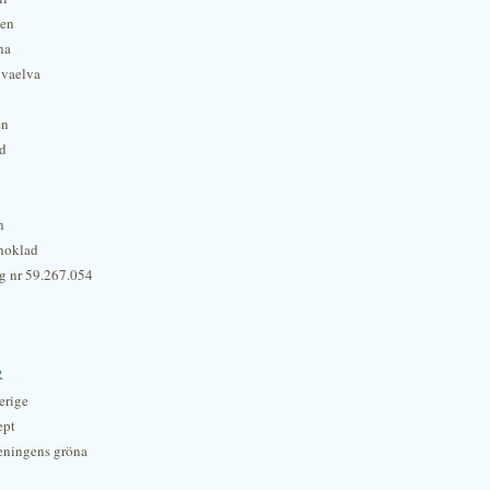
hen
na
lvaelva
én
rd
n
hoklad
g nr 59.267.054
r
erige
ept
eningens gröna