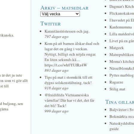
Arkiv – matsedlar
Dagmar's Kitc
Flickanokakor
I huvudet på E
Twitter
Kardemumma
Karantänstristessen och jag.
Lilla matderiv
rikanska.
797 dagar ago
Livet på en gå
Kom på att barnen älskar daal och
Matgeek
lagar det en gång i veckan.
Nyttigt, billigt och nöjda ongar.
Matrepubliken
En liten sekunds kä…
Moma's kitche
https://t.co/wh0YUfRz4W
Nässelblom&c
893 dagar ago
är det ju inte
Pyttes matblog
Tips på mat i stormkök till ett
on som vi gör allt
Ragazze
dygns solskenstältning, tack!
t till
918 dagar ago
Stilig mat
@fraidifrida Vietnamesiska
vårrullar! Där har vi det, det får
Tina gilla
od buljong, sen
det bli! Tack!
 gärna
Baljväxter i Sv
999 dagar ago
Bokmärkta rec
Natuskyddsför
guide