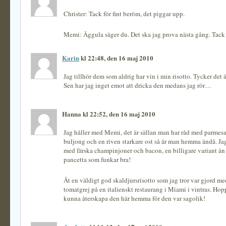
Christer: Tack för fint beröm, det piggar upp.
Memi: Äggula säger du. Det ska jag prova nästa gång. Tack f
Karin
kl 22:48, den 16 maj 2010
Jag tillhör dem som aldrig har vin i min risotto. Tycker det 
Sen har jag inget emot att dricka den medans jag rör…
Hanna kl 22:52, den 16 maj 2010
Jag håller med Memi, det är sällan man har råd med parmesa
buljong och en riven starkare ost så är man hemma ändå. Ja
med färska champinjoner och bacon, en billigare variant än
pancetta som funkar bra!
Åt en väldigt god skaldjursrisotto som jag tror var gjord m
tomatgrej på en italienskt restaurang i Miami i vintras. Hopp
kunna återskapa den här hemma för den var sagolik!