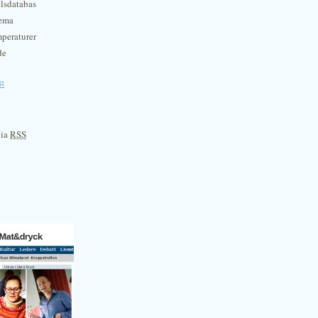
lsdatabas
hema
mperaturer
de
e
via
RSS