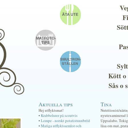
Ve
F
Söt
Pas
Sylt
Kött o
Sås o 
Aktuella tips
Tina
Hej utflyktsmat!
Nutritionist/näri
•
Krabbelurer på scoutvis
nyutexaminerad lä
•
Lompe - norskt potatistunnbröd
Uppsalabo. Tokig 
•
Matiga utflyktssemlor och
läsa om mat, prat