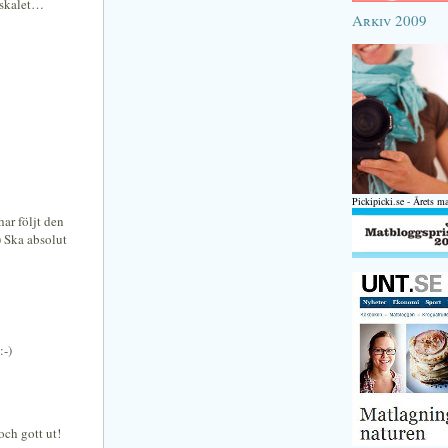
t skalet…
Arkiv 2009
Pickipicki.se - Årets m
har följt den
) Ska absolut
:-)
 och gott ut!