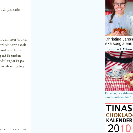
t och passade
 Röda linser brukar
storkok soppa och
Expressen och Alltomm
 andra sidan är
g att få undan
tår längst in på
a semesteromgång
Ta del av, och dela m
smultronställen här!
 pork och corona-