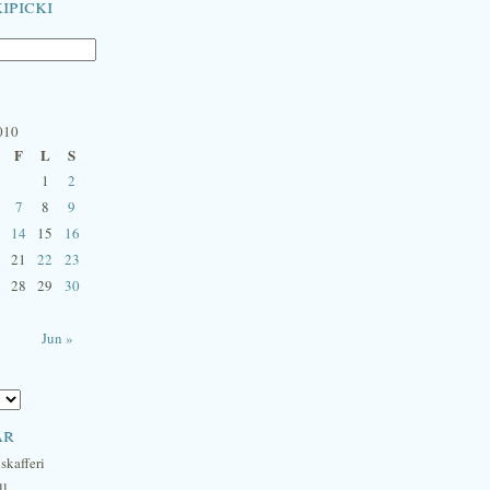
ipicki
010
F
L
S
1
2
7
8
9
14
15
16
21
22
23
28
29
30
Jun »
ar
skafferi
ll