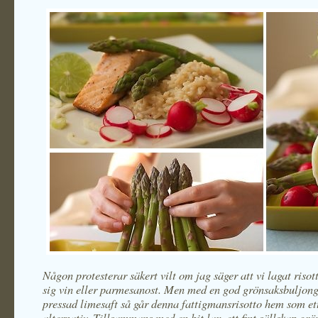
Någon protesterar säkert vilt om jag säger att vi lagat risot
sig vin eller parmesanost. Men med en god grönsaksbuljong
pressad limesaft så går denna fattigmansrisotto hem som ett
alternativ. Tillsammans med en bit lax, ett fint sällskap gr