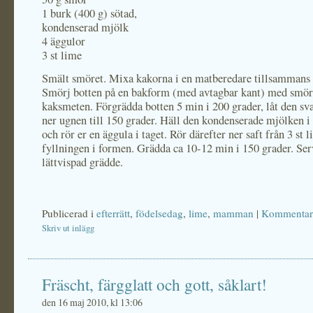
1 burk (400 g) sötad,
kondenserad mjölk
4 äggulor
3 st lime
Smält smöret. Mixa kakorna i en matberedare tillsammans
Smörj botten på en bakform (med avtagbar kant) med smör 
kaksmeten. Förgrädda botten 5 min i 200 grader, låt den sv
ner ugnen till 150 grader. Häll den kondenserade mjölken i
och rör er en äggula i taget. Rör därefter ner saft från 3 st 
fyllningen i formen. Grädda ca 10-12 min i 150 grader. Se
lättvispad grädde.
Publicerad i
efterrätt
,
födelsedag
,
lime
,
mamman
|
Kommentare
Skriv ut inlägg
Fräscht, färgglatt och gott, såklart!
den 16 maj 2010, kl 13:06