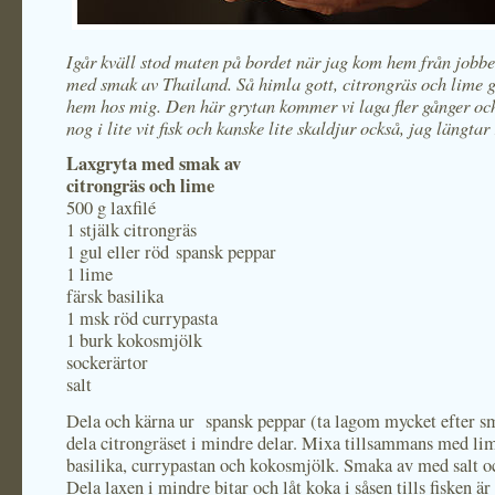
Igår kväll stod maten på bordet när jag kom hem från jobbe
med smak av Thailand. Så himla gott, citrongräs och lime g
hem hos mig. Den här grytan kommer vi laga fler gånger och
nog i lite vit fisk och kanske lite skaldjur också, jag längtar
Laxgryta med smak av
citrongräs och lime
500 g laxfilé
1 stjälk citrongräs
1 gul eller röd spansk peppar
1 lime
färsk basilika
1 msk röd currypasta
1 burk kokosmjölk
sockerärtor
salt
Dela och kärna ur spansk peppar (ta lagom mycket efter s
dela citrongräset i mindre delar. Mixa tillsammans med lim
basilika, currypastan och kokosmjölk. Smaka av med salt o
Dela laxen i mindre bitar och låt koka i såsen tills fisken 