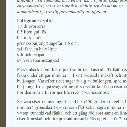
en yoghurtsås med rivet limeskal, så blir den dessutom en
utomordentligt trevlig försommarätt att njuta av.
Fattigmansrisotto
1,5 dl avorioris
0,5 liten gul lök
0,5 msk smör
grönaksbuljong (ungefär 4-5 dl)
saft från en halv lime
salt och peppar
ev riven (parmesan)ost
Fräs finhackad gul lök mjuk i smör i en kastrull. Tillsätt ris
fräsa under ett par minuter. Tillsätt pressad limesaft och lit
buljongen. Vartefter riset suger åt sig av buljongen, späd 
buljnong. Koka på svag värme tills riset är kokt och risott
För den som vill, rör ner lite riven (parmesan)ost.
Servera risotton med ugnsbakad lax (150 grader i ungefär 
minuter),grönsaker (sparris som fått koka några minuter i lä
vatten, tunt skivad fänkål och ett gäng rädisor) samt en lim
rivet limeskal och lite pressadlmesaft). Receptet är för 2 po