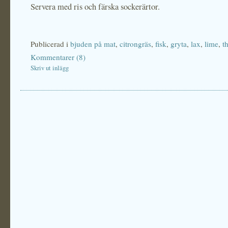
Servera med ris och färska sockerärtor.
Publicerad i
bjuden på mat
,
citrongräs
,
fisk
,
gryta
,
lax
,
lime
,
t
Kommentarer (8)
Skriv ut inlägg