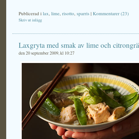
Publicerad i
lax
,
lime
,
risotto
,
sparris
|
Kommentarer (23)
Skriv ut inlägg
Laxgryta med smak av lime och citrongrä
den 20 september 2009, kl 10:27