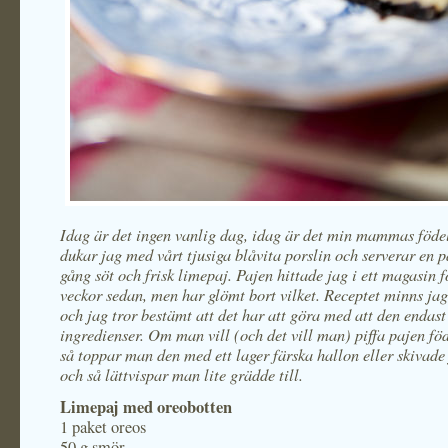
Idag är det ingen vanlig dag, idag är det min mammas föde
dukar jag med vårt tjusiga blåvita porslin och serverar en
gång söt och frisk limepaj. Pajen hittade jag i ett magasin 
veckor sedan, men har glömt bort vilket. Receptet minns ja
och jag tror bestämt att det har att göra med att den endast
ingredienser. Om man vill (och det vill man) piffa pajen fö
så toppar man den med ett lager färska hallon eller skivad
och så lättvispar man lite grädde till.
Limepaj med oreobotten
1 paket oreos
50 g smör