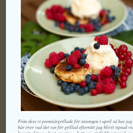
Från dess vi premiärgrillade för säsongen i april så har jag 
hår över vad det var för grillad efterrätt jag blivit tipsad vi
hunnit glömma bort en gång – bett om att få bli påmind om