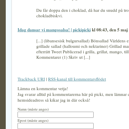
Du får doppa den i choklad, då har du snudd på tro
chokladbiskvi.
Idag dansar vi mangosalsa! | pickipicki
kl 08:43, den 5 maj
[...] (libansesisk bulgursallad) Bönsallad Världens 
grillade sallad (halloumi och nektariner) Grillad ma
efterrätt Tweet Publicerad i grilla, grillat, mango, til
Kommentarer (1) Skriv ut [...]
Trackback URI
|
RSS-kanal till kommentarsflödet
Lämna en kommentar vetja!
Jag svarar alltid på kommentarerna här på picki, men lämnar
hemsideadress så kikar jag in där också!
Namn (måste anges)
Epost (måste anges)