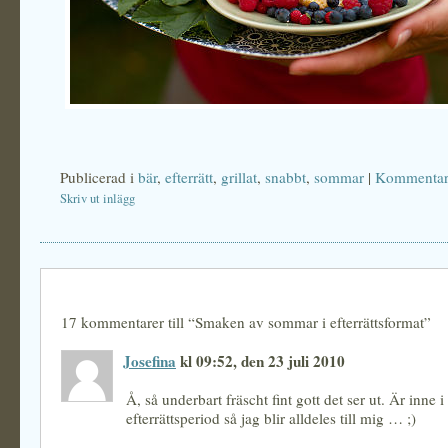
Publicerad i
bär
,
efterrätt
,
grillat
,
snabbt
,
sommar
|
Kommentare
Skriv ut inlägg
17 kommentarer till “Smaken av sommar i efterrättsformat”
Josefina
kl 09:52, den 23 juli 2010
Å, så underbart fräscht fint gott det ser ut. Är inne i
efterrättsperiod så jag blir alldeles till mig … ;)