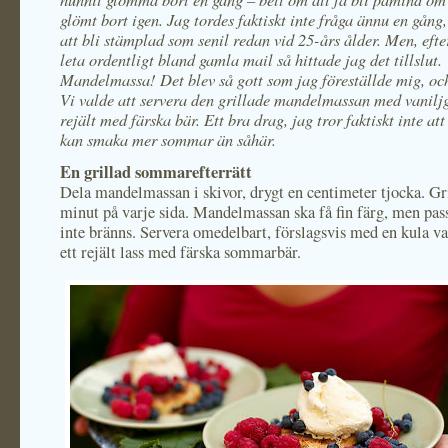
glömt bort igen. Jag tordes faktiskt inte fråga ännu en gång
att bli stämplad som senil redan vid 25-års ålder. Men, efter
leta ordentligt bland gamla mail så hittade jag det tillslut.
Mandelmassa! Det blev så gott som jag föreställde mig, och 
Vi valde att servera den grillade mandelmassan med vanilj
rejält med färska bär. Ett bra drag, jag tror faktiskt inte att
kan smaka mer sommar än såhär.
En grillad sommarefterrätt
Dela mandelmassan i skivor, drygt en centimeter tjocka. Gr
minut på varje sida. Mandelmassan ska få fin färg, men pass
inte bränns. Servera omedelbart, förslagsvis med en kula va
ett rejält lass med färska sommarbär.