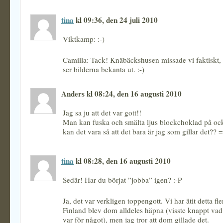
tina
kl 09:36, den 24 juli 2010
Viktkamp: :-)
Camilla: Tack! Knäbäckshusen missade vi faktiskt, 
ser bilderna bekanta ut. :-)
Anders kl 08:24, den 16 augusti 2010
Jag sa ju att det var gott!!
Man kan fuska och smälta ljus blockchoklad på oc
kan det vara så att det bara är jag som gillar det?? =
tina
kl 08:28, den 16 augusti 2010
Sedär! Har du börjat ”jobba” igen? :-P
Ja, det var verkligen toppengott. Vi har ätit detta fle
Finland blev dom alldeles häpna (visste knappt v
var för något), men jag tror att dom gillade det.