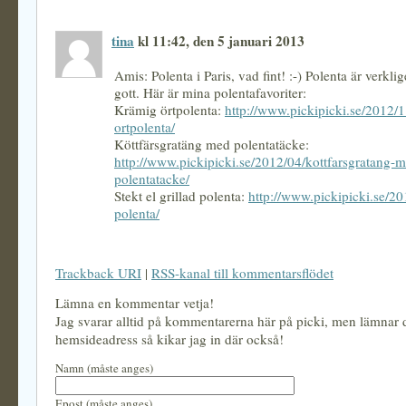
tina
kl 11:42, den 5 januari 2013
Amis: Polenta i Paris, vad fint! :-) Polenta är verkli
gott. Här är mina polentafavoriter:
Krämig örtpolenta:
http://www.pickipicki.se/2012/
ortpolenta/
Köttfärsgratäng med polentatäcke:
http://www.pickipicki.se/2012/04/kottfarsgratang-
polentatacke/
Stekt el grillad polenta:
http://www.pickipicki.se/20
polenta/
Trackback URI
|
RSS-kanal till kommentarsflödet
Lämna en kommentar vetja!
Jag svarar alltid på kommentarerna här på picki, men lämnar
hemsideadress så kikar jag in där också!
Namn (måste anges)
Epost (måste anges)