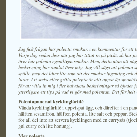
Jag fick frågan hur polenta smakar, i en kommentar för ett 
Varje dag sedan dess när jag har tittat in på picki, så har j
över hur polenta egentligen smakar. Men, detta utan att nå
beskrivning har ramlat över mig. Jag vill säga att polenta 
snällt, men det låter lite som att det smakar ingenting och d
luras. Att steka eller grilla polenta är allt annat än smaklöst
för att villa in mig i fler halvdana beskrivningar så bjuder 
ytterligare ett tips på vad vi gör med polentan. Det får helt
Polentapanerad kycklinglårfilé
Vända kycklinglårfilé i uppvispat ägg, och därefter i en pa
hälften sesamfrön, hälften polenta, lite salt och peppar. St
för all del inte att servera kycklingen med en currysås (tjo
gul curry och lite honung).
Mer polenta