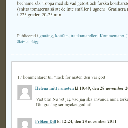
bechamelsås. Toppa med skivad getost och färska körsbärs
(snitta tomaterna så att de inte smäller i ugnen). Gratinera 
i 225 grader, 20-25 min.
Publicerad i
gratäng
,
köttfärs
,
trattkantareller
|
Kommentarer (
Skriv ut inlägg
17 kommentarer till “Tack för maten den var god!”
Helena mitt i smeten
kl 10:49, den 28 november 
Vad bra! Nu vet jag vad jag ska använda mina torkade
Din gratäng ser mycket god ut!
Fröken Dill
kl 12:24, den 28 november 2011