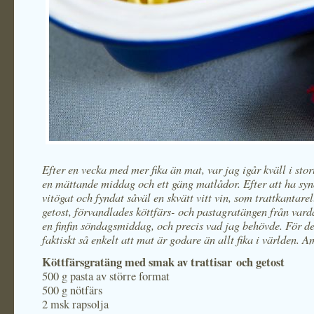
Efter en vecka med mer fika än mat, var jag igår kväll i sto
en mättande middag och ett gäng matlådor. Efter att ha syna
vitögat och fyndat såväl en skvätt vitt vin, som trattkantare
getost, förvandlades köttfärs- och pastagratängen från vard
en finfin söndagsmiddag, och precis vad jag behövde. För de
faktiskt så enkelt att mat är godare än allt fika i världen. A
Köttfärsgratäng med smak av trattisar
och getost
500 g pasta av större format
500 g nötfärs
2 msk rapsolja