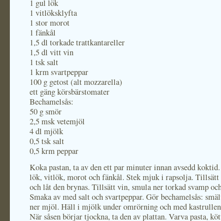
1 gul lök
1 vitlöksklyfta
1 stor morot
1 fänkål
1,5 dl torkade trattkantareller
1,5 dl vitt vin
1 tsk salt
1 krm svartpeppar
100 g getost (alt mozzarella)
ett gäng körsbärstomater
Bechamelsås:
50 g smör
2,5 msk vetemjöl
4 dl mjölk
0,5 tsk salt
0,5 krm peppar
Koka pastan, ta av den ett par minuter innan avsedd koktid
lök, vitlök, morot och fänkål. Stek mjuk i rapsolja. Tillsätt
och låt den brynas. Tillsätt vin, smula ner torkad svamp och
Smaka av med salt och svartpeppar. Gör bechamelsås: smäl
ner mjöl. Häll i mjölk under omrörning och med kastrullen 
När såsen börjar tjockna, ta den av plattan. Varva pasta, köt