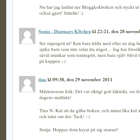
Nu har jag laddat ner Bloggkokboken och tryckt ut
också gjort! Jättefin! :)
Sonja - Dagmars KItchen
kl 22:21, den 28 novem
Ser supergott ut! Kan bara hålla med efter en da
sjuka barn som inte velat äta något… Jag har försö
såväl munkar som tomtegröt, men bara själv blivit trö
på kuppen ;-)
tina
kl 09:38, den 29 november 2011
Mårtenssons kök: Det var riktigt gott faktiskt, ser 
dagens matlåda!
Tina N: Kul att du gillar boken, och minst lika kul at
och talar om det. Tack! :-)
Sonja: Hoppas dom kryar på sig snarast!