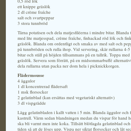
0,5 röd lök
ett knippe gräslök
2 dl crème fraîche
salt och svartpeppar
3 stora tunnbröd
Tärna potatisen och dela matjesfiléerna i mindre bitar. Blanda
med lite matjesspad, crème fraîche, finhackad röd lök och fink
gräslök. Blanda om ordentligt och smaka av med salt och pepp
på tunnbröden och rulla ihop. Vid servering, skär rullarna 4-
bitar och ställ på höjden tillsammans på en tallrik. Toppa med 
gräslök. Servera som förrätt, på en midsommarbuffé alternativt 
dela rullarna utan packa ner dom hela i picknickkorgen.
Flädermousse
4 äggulor
1 dl koncentrerad flädersaft
1 msk florsocker
2 gelatinblad (kan ersättas med vegetariskt alternativ)
3 dl vispgrädde
Lägg gelatinbladen i kallt vatten i 5 min. Blanda äggulor och f
kastrull. Värm sedan blandningen medan du vispar för hand he
ska bli varmt men inte koka. Tillsätt blötlagda gelatinblad och
tiden så att de löses upp. Vispa ner siktat florsocker och låt s