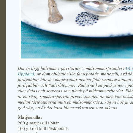
Om en dryg halvtimme tjuvstartar vi midsommarfirandet i
P4 
Uppland
. Av dom obligatoriska färskpotatis, matjessill, gräsl
jordgubbar blir det matjesrullar och en flädermousse toppad
jordgubbar och fläderblommor. Rullarna kan packas ner i pi
eller delas och serveras som plock på midsommarbordet. Fl
är en riktig sommarefterrätt precis som den är, men kan ocks
mellan tårtbottnarna inuti en midsommartåra. Jag ni hör ju at
god väg, nu är det bara blomsterkransen som saknas.
Matjesrullar
200 g matjessill i bitar
100 g kokt kall färskpotatis