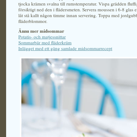
tjocka krämen svalna till rumstemperatur. Vispa grädden fluff
försiktigt ned den i flädersmeten. Servera moussen i 6-8 glas e
låt stå kallt någon timme innan servering. Toppa med jordgub
fläderblommor.
Ännu mer midsommar
Potatis- och matjessnittar
Sommarbär med fläderkräm
Inlägget med ett gäng samlade midsommarrecept