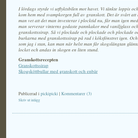
I lördags styrde vi utflyktsbilen mot havet. Vi tänkte loppis oc
kom hem med svampkorgen full av granskott. Det är svårt att 
man vet att det man investerar i plocktid nu, får man igen me
man serverar vinterns godaste pannkakor med vaniljglass oc
granskottssirap. Så vi plockade och plockade och plockade o
burkarna med granskottssirap på rad i köksfönstret igen. Oc
som jag i stan, kan man när helst man får skogslängtan glänta
locket och andas in skogen en liten stund.
Granskottsrecepten
Granskottssirap
Skogsköttbullar med granskott och enbär
Publicerad i
pickipicki
|
Kommentarer (3)
Skriv ut inlägg