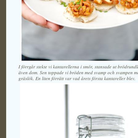
I förrgår stekte vi kantarellerna i smör, stansade ut brödrundl
även dom. Sen toppade vi bröden med svamp och svampen med
gräslök. En liten förrätt var vad årets första kantareller blev.