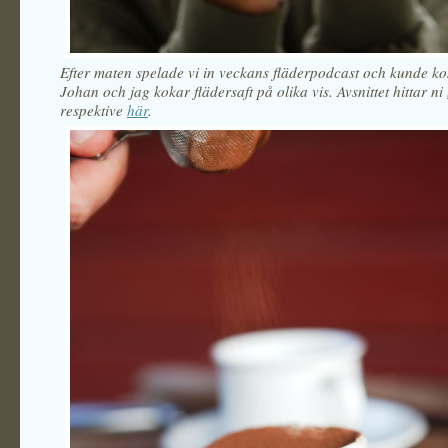
Efter maten spelade vi in veckans fläderpodcast och kunde ko
Johan och jag kokar flädersaft på olika vis. Avsnittet hittar ni
respektive
här
.