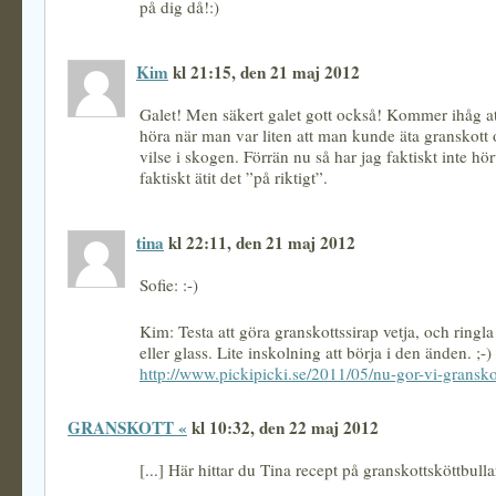
på dig då!:)
Kim
kl 21:15, den 21 maj 2012
Galet! Men säkert galet gott också! Kommer ihåg at
höra när man var liten att man kunde äta granskott
vilse i skogen. Förrän nu så har jag faktiskt inte h
faktiskt ätit det ”på riktigt”.
tina
kl 22:11, den 21 maj 2012
Sofie: :-)
Kim: Testa att göra granskottssirap vetja, och ring
eller glass. Lite inskolning att börja i den änden. ;-
http://www.pickipicki.se/2011/05/nu-gor-vi-granskot
GRANSKOTT «
kl 10:32, den 22 maj 2012
[...] Här hittar du Tina recept på granskottsköttbullar.