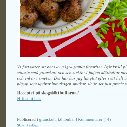
Vi fortsätter att beta av några gamla favoriter. Igår kväll p
sötaste små granskott och sen stekte vi finfina köttbullar m
och enbär i smeten. Det här har jag längtat efter i ett helt 
någon som undrar hur skogen smakar, så är det just precis 
Receptet på skogsköttbullarna?
Hittar ni här.
Publicerad i
granskott
,
köttbullar
|
Kommentarer (14)
Skriv ut inlägg