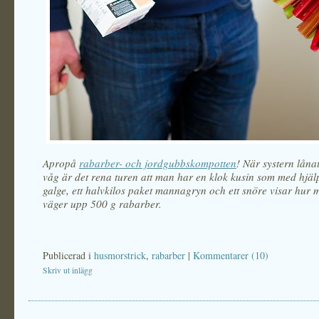
Apropå
rabarber- och jordgubbskompotten
! När systern lånat
våg är det rena turen att man har en klok kusin som med hjäl
galge, ett halvkilos paket mannagryn och ett snöre visar hur 
väger upp 500 g rabarber.
Publicerad i
husmorstrick
,
rabarber
|
Kommentarer (10)
Skriv ut inlägg