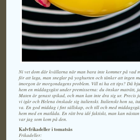
Ni vet dom där kvällarna när man bara inte kommer på vad m
för att laga, man sneglar på yoghurten och tänker att ingen m
imorgon är morgondagens problem. Vill ni ha ett tips? Då b
hem en middagsgäst under premisserna: du önskar maträtt, ja
Maten är genast spikad, och man kan inte dra sig ur. Precis ju
vi igår och Helena önskade sig italienskt. Italienskt hon sa, ita
va. En god middag i fint sällskap, och till och med middagsgä
hem med en matlåda. En rätt bra idé faktiskt, man kan nästan 
var jag som kom på den.
Kalvfrikadeller i tomatsås
Frikadeller: