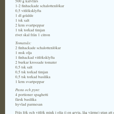
500 g kalvfärs
1-2 finhackade schalottenlökar
0,5 vitlöksklyfta
1 dl grädde
1 tsk salt
2 krm svartpeppar
1 tsk torkad timjan
rivet skal från 1 citron
Tomatsås:
2 finhackade schalottenlökar
1 msk olja
1 finhackad vitlöksklyfta
2 burkar krossade tomater
0,5 tsk salt
0,5 tsk torkad timjan
0,5 tsk torkad basilika
1 krm svartpeppar
Pasta och pynt:
4 portioner spaghetti
färsk basilika
hyvlad parmesan
Fräs lök och vitlök mjuk i olja (i en gryta, låg värme) utan att 