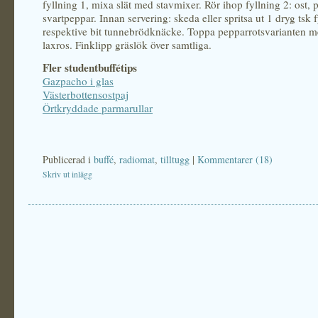
fyllning 1, mixa slät med stavmixer. Rör ihop fyllning 2: ost, 
svartpeppar. Innan servering: skeda eller spritsa ut 1 dryg tsk 
respektive bit tunnebrödknäcke. Toppa pepparrotsvarianten me
laxros. Finklipp gräslök över samtliga.
Fler studentbuffétips
Gazpacho i glas
Västerbottensostpaj
Örtkryddade parmarullar
Publicerad i
buffé
,
radiomat
,
tilltugg
|
Kommentarer (18)
Skriv ut inlägg