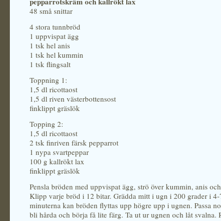
pepparrotskräm och kallrökt lax
48 små snittar
4 stora tunnbröd
1 uppvispat ägg
1 tsk hel anis
1 tsk hel kummin
1 tsk flingsalt
Toppning 1:
1,5 dl ricottaost
1,5 dl riven västerbottensost
finklippt gräslök
Topping 2:
1,5 dl ricottaost
2 tsk finriven färsk pepparrot
1 nypa svartpeppar
100 g kallrökt lax
finklippt gräslök
Pensla bröden med uppvispat ägg, strö över kummin, anis och f
Klipp varje bröd i 12 bitar. Grädda mitt i ugn i 200 grader i 4-
minuterna kan bröden flyttas upp högre upp i ugnen. Passa no
bli hårda och börja få lite färg. Ta ut ur ugnen och låt svalna. 