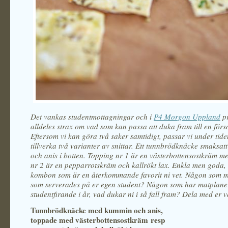
Det vankas studentmottagningar och i
P4 Morgon Uppland
pr
alldeles strax om vad som kan passa att duka fram till en för
Eftersom vi kan göra två saker samtidigt, passar vi under tide
tillverka två varianter av snittar. Ett tunnbrödknäcke smaksa
och anis i botten. Topping nr 1 är en västerbottensostkräm m
nr 2 är en pepparrotskräm och kallrökt lax. Enkla men goda,
kombon som är en återkommande favorit ni vet. Någon som 
som serverades på er egen student? Någon som har matplane
studentfirande i år, vad dukar ni i så fall fram? Dela med er v
Tunnbrödknäcke med kummin och anis,
toppade med västerbottensostkräm resp