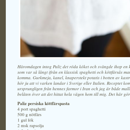
Häromdagen intog Paliz det röda köket och svängde ihop en k
som var så långt ifrån en klassisk spaghetti och köttfärsås m
komma. Gurkmeja, kanel, knaperstekt potatis i botten av kastru
hör ju att vi varken landar i Sverige eller Italien. Receptet k
ursprungligen från hennes farmor i Iran och jag är både mall
belåten över att det hittat hela vägen hem till mig. Det här gör
Paliz persiska köttfärspasta
4 port spaghetti
500 g nötfärs
1 gul lök
2 msk rapsolja