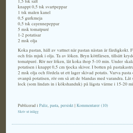
1,5 tsk salt
knappt 0,5 tsk svartpeppar
1 tsk malen kanel
0,5 gurkmeja
0,5 tsk cayennepeppar
5 msk tomatpuré
1-2 potatisar
2 msk olja
Koka pastan, häll av vattnet när pastan nästan är färdigkokt. 
och fräs mjuk i olja. Ta av löken. Bryn köttfärsen, tillsätt kry
tomatpuré. Rör ner löken, låt koka ihop 5-10 min. Under skal
potatisen i knappt 0,5 cm tjocka skivor. I botten på pastakastrul
2 msk olja och fördela ut ett lager skivad potatis. Varva pasta 
ovanpå potatisen, rör om så att de blandas med varandra. Låt 
lock (som lindats in i kökshanduk) på lägsta värme i 15-20 m
Publicerad i
Paliz
,
pasta
,
persiskt
|
Kommentarer (10)
Skriv ut inlägg