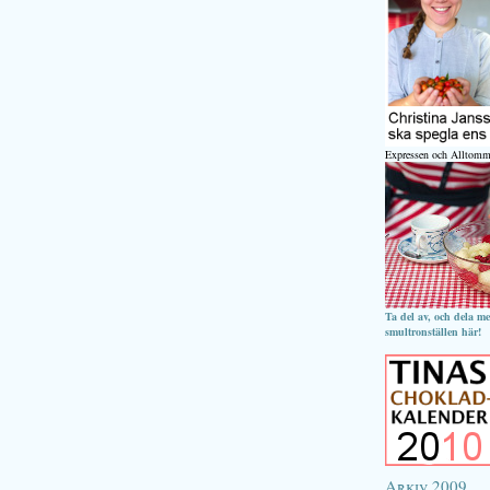
Expressen och Alltomm
Ta del av, och dela m
smultronställen här!
Arkiv 2009