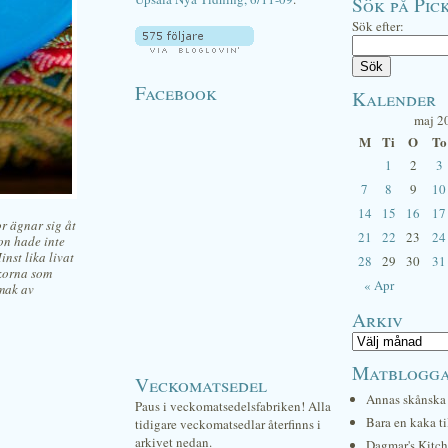
Sök på Pick
Sök efter:
Facebook
Kalender
maj 2
M
Ti
O
To
1
2
3
7
8
9
10
14
15
16
17
or ägnar sig åt
21
22
23
24
ton hade inte
nst lika livat
28
29
30
31
 korna som
« Apr
mak av
Arkiv
Matblogg
Veckomatsedel
Annas skånska 
Paus i veckomatsedelsfabriken! Alla
Bara en kaka ti
tidigare veckomatsedlar återfinns i
arkivet nedan.
Dagmar's Kitc