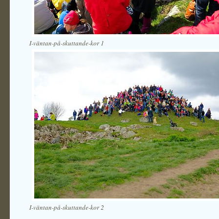
I-väntan-på-skuttande-kor 1
I-väntan-på-skuttande-kor 2