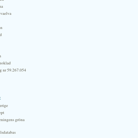
na
lvaelva
én
rd
n
hoklad
g nr 59.267.054
r
erige
ept
eningens gröna
lsdatabas