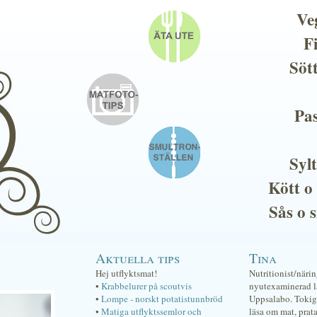
Ve
F
Söt
Pas
Sylt
Kött o
Sås o 
Aktuella tips
Tina
Hej utflyktsmat!
Nutritionist/näri
•
Krabbelurer på scoutvis
nyutexaminerad lä
•
Lompe - norskt potatistunnbröd
Uppsalabo. Tokig 
•
Matiga utflyktssemlor och
läsa om mat, prat