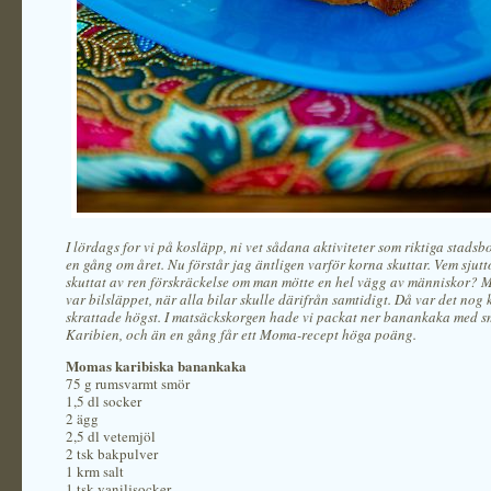
I lördags for vi på kosläpp, ni vet sådana aktiviteter som riktiga stadsb
en gång om året. Nu förstår jag äntligen varför korna skuttar. Vem sjut
skuttat av ren förskräckelse om man mötte en hel vägg av människor? Mi
var bilsläppet, när alla bilar skulle därifrån samtidigt. Då var det nog
skrattade högst. I matsäckskorgen hade vi packat ner banankaka med s
Karibien, och än en gång får ett Moma-recept höga poäng.
Momas karibiska banankaka
75 g rumsvarmt smör
1,5 dl socker
2 ägg
2,5 dl vetemjöl
2 tsk bakpulver
1 krm salt
1 tsk vaniljsocker