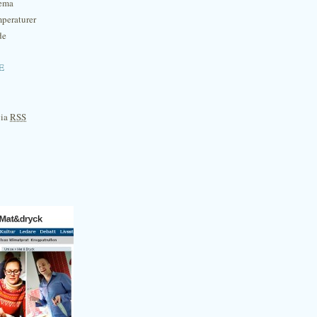
hema
mperaturer
de
e
via
RSS