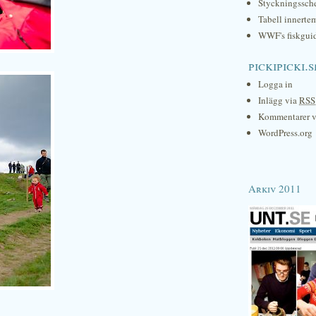
Styckningssc
Tabell innerte
WWF's fiskgui
pickipicki.s
Logga in
Inlägg via
RSS
Kommentarer 
WordPress.org
Arkiv 2011