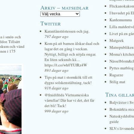
Arkiv – matsedlar
Flickanokakor
I huvudet på E
Kardemumma
Twitter
Lilla matderiv
Karantänstristessen och jag.
Livet på en gå
797 dagar ago
a i smör- och
Matgeek
dor. Tillsätt
Kom på att barnen älskar daal och
tt skum och vänd
Matrepubliken
lagar det en gång i veckan.
gnen i 175
Nyttigt, billigt och nöjda ongar.
Moma's kitche
En liten sekunds kä…
Nässelblom&c
https://t.co/wh0YUfRz4W
Pyttes matblog
893 dagar ago
Ragazze
Tips på mat i stormkök till ett
Stilig mat
dygns solskenstältning, tack!
918 dagar ago
Tina gilla
@fraidifrida Vietnamesiska
vårrullar! Där har vi det, det får
Baljväxter i Sv
det bli! Tack!
Bokmärkta rec
999 dagar ago
Natuskyddsför
guide
SLV:s livsmede