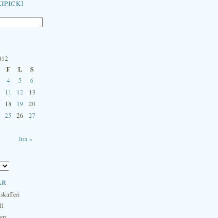
ipicki
012
F
L
S
4
5
6
11
12
13
18
19
20
25
26
27
Jun »
ar
skafferi
ll
hen