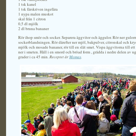
1 tsk kanel
1 tsk färskriven ingefära
1 nypa malen muskot
skal från 1 citron
0,5 dl mjölk
2 dl bruna bananer
Rör ihop smör och socker. Separera äggvitor och äggulor. Rör ner gulorn
sockerblandningen. Rör därefter ner mjöl, bakpulver, citronskal och kryd
mjölk och mosade bananer, rör till en slät smet. Vispa äggvitorna till e
ner i smeten. Häll i en smord och bröad form , grädda i nedre delen av u
grader i ca 45 min.
Receptet är
Momas
.