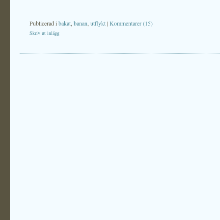
Publicerad i
bakat
,
banan
,
utflykt
|
Kommentarer (15)
Skriv ut inlägg