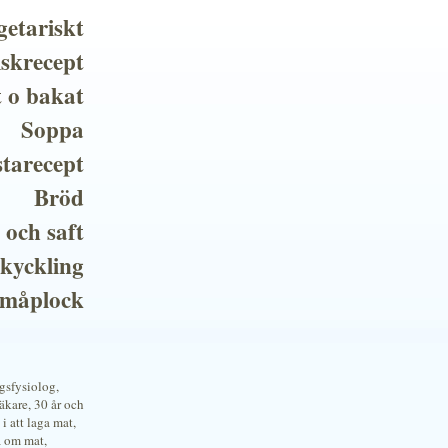
getariskt
iskrecept
t o bakat
Soppa
tarecept
Bröd
 och saft
 kyckling
småplock
ngsfysiolog,
kare, 30 år och
i att laga mat,
a om mat,