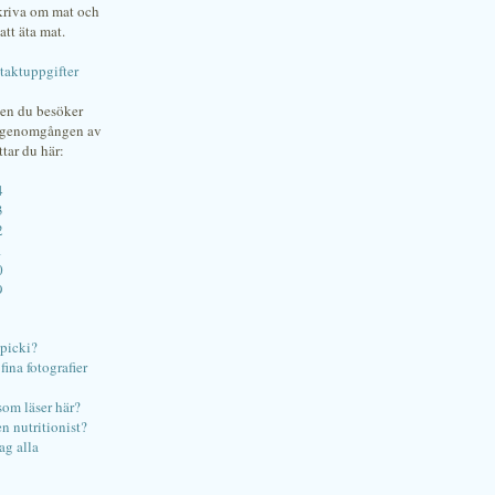
skriva om mat och
att äta mat.
taktuppgifter
gen du besöker
bgenomgången av
ttar du här:
4
3
2
1
0
9
ipicki?
ina fotografier
som läser här?
en nutritionist?
ag alla