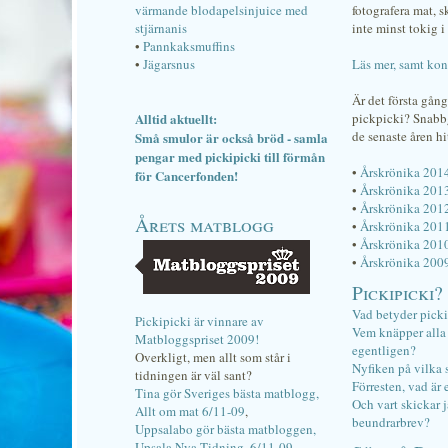
värmande blodapelsinjuice med
fotografera mat, 
stjärnanis
inte minst tokig i 
•
Pannkaksmuffins
•
Jägarsnus
Läs mer, samt kon
Är det första gån
Alltid aktuellt:
pickpicki? Snab
de senaste åren hi
Små smulor är också bröd - samla
pengar med pickipicki till förmån
•
Årskrönika 201
för Cancerfonden!
•
Årskrönika 201
•
Årskrönika 201
Årets matblogg
•
Årskrönika 201
•
Årskrönika 201
•
Årskrönika 200
Pickipicki?
Vad betyder pick
Pickipicki är vinnare av
Vem knäpper alla f
Matbloggspriset 2009!
egentligen?
Overkligt, men allt som står i
Nyfiken på vilka 
tidningen är väl sant?
Förresten, vad är 
Tina gör Sveriges bästa matblogg,
Och vart skickar j
Allt om mat 6/11-09
,
beundrarbrev?
Uppsalabo gör bästa matbloggen,
Upsala Nya Tidning, 6/11-09
.