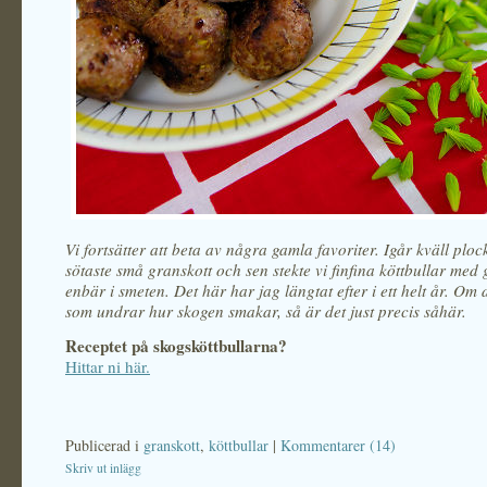
Vi fortsätter att beta av några gamla favoriter. Igår kväll ploc
sötaste små granskott och sen stekte vi finfina köttbullar med
enbär i smeten. Det här har jag längtat efter i ett helt år. Om
som undrar hur skogen smakar, så är det just precis såhär.
Receptet på skogsköttbullarna?
Hittar ni här.
Publicerad i
granskott
,
köttbullar
|
Kommentarer (14)
Skriv ut inlägg