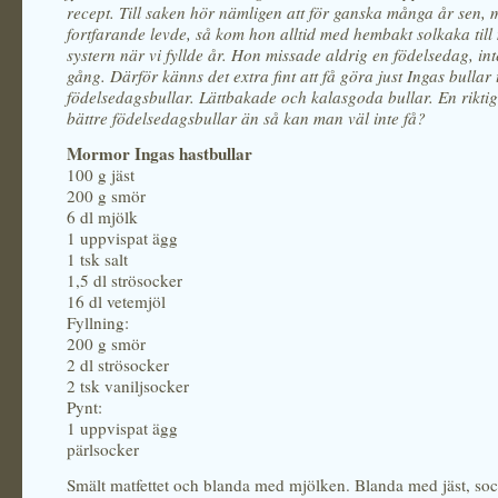
recept. Till saken hör nämligen att för ganska många år sen,
fortfarande levde, så kom hon alltid med hembakt solkaka till
systern när vi fyllde år. Hon missade aldrig en födelsedag, in
gång. Därför känns det extra fint att få göra just Ingas bullar 
födelsedagsbullar. Lättbakade och kalasgoda bullar. En riktig v
bättre födelsedagsbullar än så kan man väl inte få?
Mormor Ingas hastbullar
100 g jäst
200 g smör
6 dl mjölk
1 uppvispat ägg
1 tsk salt
1,5 dl strösocker
16 dl vetemjöl
Fyllning:
200 g smör
2 dl strösocker
2 tsk vaniljsocker
Pynt:
1 uppvispat ägg
pärlsocker
Smält matfettet och blanda med mjölken. Blanda med jäst, sock