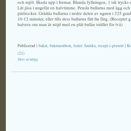
och mjöl. Skeda upp i formar. Blanda fyllningen, 1 tsk trycks n
Låt jäsa i ungefär en halvtimme. Pensla bullarna med ägg oc
pärlsocker. Grädda bullarna i nedre delen av ugnen i 225 grad
10-12 minuter, eller tills dess bullarna fått fin färg. (Receptet 
halvera om man är nöjd med en plåt bullar istället för två)
Publicerad i
bakat
,
bakmarathon
,
faster Annika
,
recept-i-present
|
K
(21)
Skriv ut inlägg