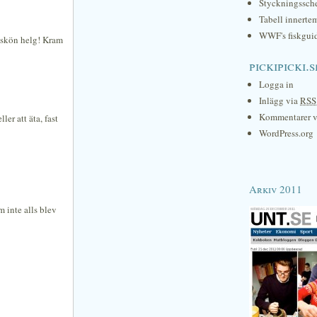
Styckningssc
Tabell innerte
WWF's fiskgui
e skön helg! Kram
pickipicki.s
Logga in
Inlägg via
RSS
Kommentarer 
ler att äta, fast
WordPress.org
Arkiv 2011
m inte alls blev