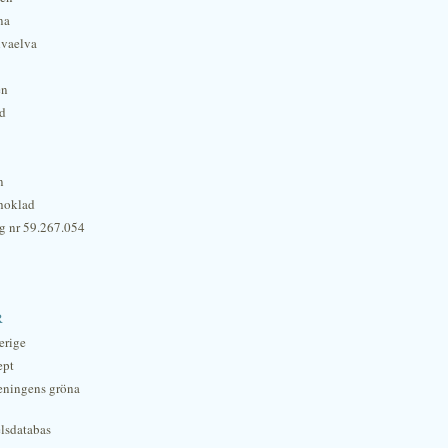
na
lvaelva
én
rd
n
hoklad
g nr 59.267.054
r
erige
ept
eningens gröna
lsdatabas