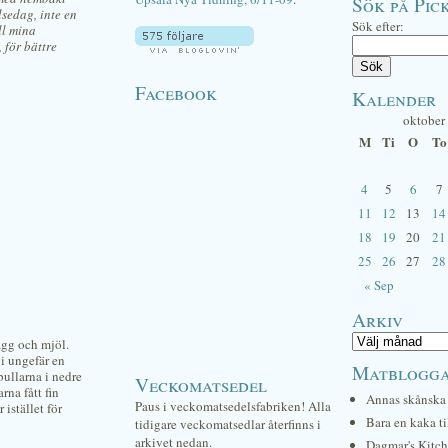
Sök på Pick
lsedag, inte en
Sök efter:
ll mina
 för bättre
Facebook
Kalender
oktober
M
Ti
O
To
4
5
6
7
11
12
13
14
18
19
20
21
25
26
27
28
« Sep
Arkiv
ägg och mjöl.
 i ungefär en
Matblogg
ullarna i nedre
Veckomatsedel
rna fått fin
Annas skånska 
Paus i veckomatsedelsfabriken! Alla
istället för
Bara en kaka ti
tidigare veckomatsedlar återfinns i
arkivet nedan.
Dagmar's Kitc