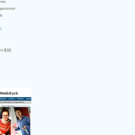
hema
mperaturer
de
e
via
RSS