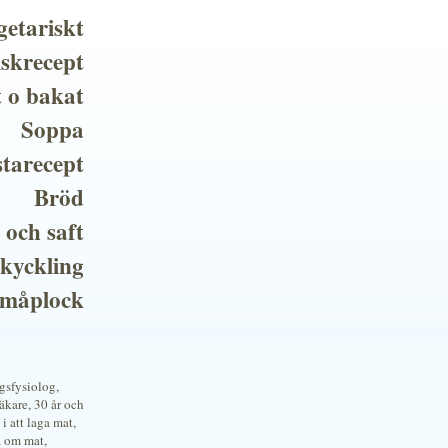
getariskt
iskrecept
t o bakat
Soppa
tarecept
Bröd
 och saft
 kyckling
småplock
ngsfysiolog,
kare, 30 år och
i att laga mat,
a om mat,