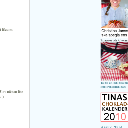
 i liksom
Expressen och Alltomm
Ta del av, och dela m
smultronställen här!
lev nästan lite
 :)
Arkiv 2009