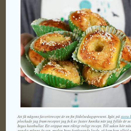
Att få någons favoritrecept är en fin födelsedagspresent. Igår, på
stora
plockade jag fram receptet jag fick av faster Annika när jag fyllde år s
Ingas hastbullar. Ett otippat men riktigt roligt recept. Till saken hör nä
ganska många år sen, medan Inga fortfarande levde, så kom hon alltid