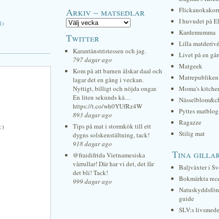
Arkiv – matsedlar
Flickanokakor
I huvudet på E
1)
Kardemumma
Twitter
Lilla matderiv
Karantänstristessen och jag.
Livet på en gå
797 dagar ago
Matgeek
Kom på att barnen älskar daal och
Matrepubliken
lagar det en gång i veckan.
Nyttigt, billigt och nöjda ongar.
Moma's kitche
En liten sekunds kä…
Nässelblom&c
https://t.co/wh0YUfRz4W
Pyttes matblog
893 dagar ago
Ragazze
Tips på mat i stormkök till ett
:)
Stilig mat
dygns solskenstältning, tack!
918 dagar ago
Tina gilla
@fraidifrida Vietnamesiska
vårrullar! Där har vi det, det får
Baljväxter i Sv
det bli! Tack!
Bokmärkta rec
999 dagar ago
Natuskyddsför
guide
SLV:s livsmede