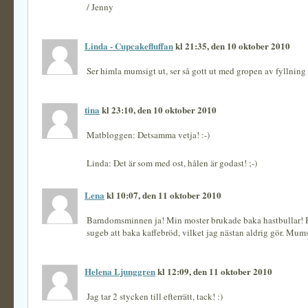
/ Jenny
Linda - Cupcakefluffan
kl 21:35, den 10 oktober 2010
Ser himla mumsigt ut, ser så gott ut med gropen av fyllning
tina
kl 23:10, den 10 oktober 2010
Matbloggen: Detsamma vetja! :-)
Linda: Det är som med ost, hålen är godast! ;-)
Lena
kl 10:07, den 11 oktober 2010
Barndomsminnen ja! Min moster brukade baka hastbullar! B
sugeb att baka kaffebröd, vilket jag nästan aldrig gör. Mums
Helena Ljunggren
kl 12:09, den 11 oktober 2010
Jag tar 2 stycken till efterrätt, tack! :)