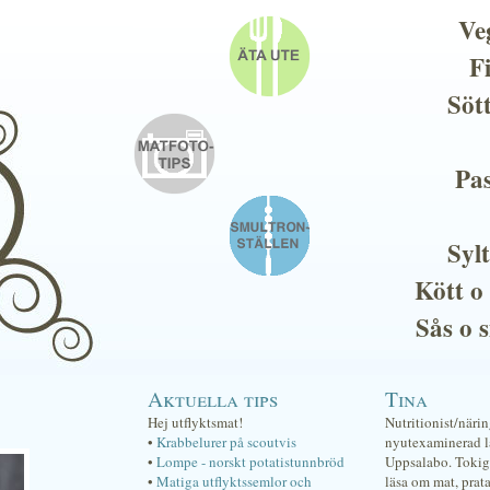
Ve
F
Söt
Pas
Sylt
Kött o
Sås o 
Aktuella tips
Tina
Hej utflyktsmat!
Nutritionist/näri
•
Krabbelurer på scoutvis
nyutexaminerad lä
•
Lompe - norskt potatistunnbröd
Uppsalabo. Tokig 
•
Matiga utflyktssemlor och
läsa om mat, prat