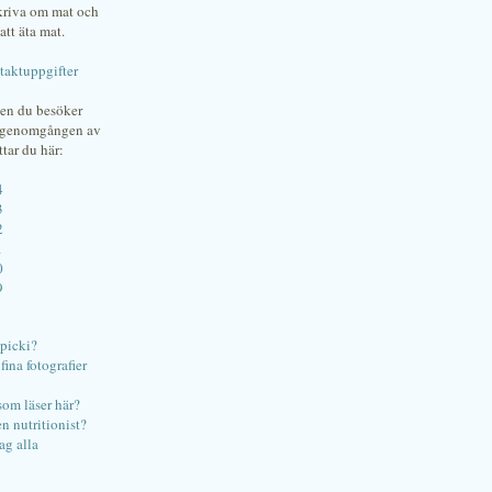
skriva om mat och
att äta mat.
taktuppgifter
gen du besöker
bgenomgången av
ttar du här:
4
3
2
1
0
9
ipicki?
ina fotografier
som läser här?
en nutritionist?
ag alla