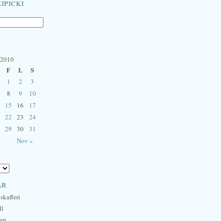
ipicki
 2010
F
L
S
1
2
3
8
9
10
15
16
17
22
23
24
29
30
31
Nov »
ar
skafferi
ll
hen