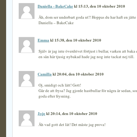
Daniella - BakeCake
kl 15:13, den 10 oktober 2010
Åh, dom ser underbart goda ut!! Hoppas du har haft en jätt
Daniella – BakeCake
Emma
kl 15:38, den 10 oktober 2010
Själv är jag inte överdrivet förtjust i bullar, varken att baka el
en sån här tjusig nybakad hade jag nog inte tackat nej till.
Camilla
kl 20:04, den 10 oktober 2010
Oj, smidigt och lätt! Gott!
Går de att frysa? Jag gjorde hastbullar för några år sedan, so
goda efter frysning.
Jojo
kl 20:14, den 10 oktober 2010
Åh vad gott det lät! Det måste jag prova!