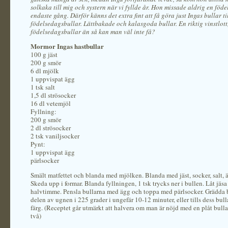
solkaka till mig och systern när vi fyllde år. Hon missade aldrig en föde
endaste gång. Därför känns det extra fint att få göra just Ingas bullar ti
födelsedagsbullar. Lättbakade och kalasgoda bullar. En riktig vinstlott,
födelsedagsbullar än så kan man väl inte få?
Mormor Ingas hastbullar
100 g jäst
200 g smör
6 dl mjölk
1 uppvispat ägg
1 tsk salt
1,5 dl strösocker
16 dl vetemjöl
Fyllning:
200 g smör
2 dl strösocker
2 tsk vaniljsocker
Pynt:
1 uppvispat ägg
pärlsocker
Smält matfettet och blanda med mjölken. Blanda med jäst, socker, salt, 
Skeda upp i formar. Blanda fyllningen, 1 tsk trycks ner i bullen. Låt jäsa
halvtimme. Pensla bullarna med ägg och toppa med pärlsocker. Grädda b
delen av ugnen i 225 grader i ungefär 10-12 minuter, eller tills dess bulla
färg. (Receptet går utmärkt att halvera om man är nöjd med en plåt bullar 
två)