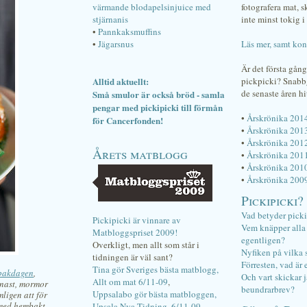
värmande blodapelsinjuice med
fotografera mat, 
stjärnanis
inte minst tokig i 
•
Pannkaksmuffins
•
Jägarsnus
Läs mer, samt kon
Är det första gån
Alltid aktuellt:
pickpicki? Snab
de senaste åren hi
Små smulor är också bröd - samla
pengar med pickipicki till förmån
•
Årskrönika 201
för Cancerfonden!
•
Årskrönika 201
•
Årskrönika 201
Årets matblogg
•
Årskrönika 201
•
Årskrönika 201
•
Årskrönika 200
Pickipicki?
Vad betyder pick
Pickipicki är vinnare av
Vem knäpper alla f
Matbloggspriset 2009!
egentligen?
Overkligt, men allt som står i
Nyfiken på vilka 
tidningen är väl sant?
Förresten, vad är 
Tina gör Sveriges bästa matblogg,
 bakdagen
,
Och vart skickar j
Allt om mat 6/11-09
,
enast, mormor
beundrarbrev?
Uppsalabo gör bästa matbloggen,
mligen att för
 med hembakt
Upsala Nya Tidning, 6/11-09
.