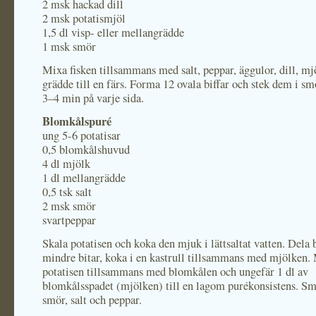
2 msk hackad dill
2 msk potatismjöl
1,5 dl visp- eller mellangrädde
1 msk smör
Mixa fisken tillsammans med salt, peppar, äggulor, dill, mj
grädde till en färs. Forma 12 ovala biffar och stek dem i sm
3–4 min på varje sida.
Blomkålspuré
ung 5-6 potatisar
0,5 blomkålshuvud
4 dl mjölk
1 dl mellangrädde
0,5 tsk salt
2 msk smör
svartpeppar
Skala potatisen och koka den mjuk i lättsaltat vatten. Dela
mindre bitar, koka i en kastrull tillsammans med mjölken.
potatisen tillsammans med blomkålen och ungefär 1 dl av
blomkålsspadet (mjölken) till en lagom purékonsistens. S
smör, salt och peppar.