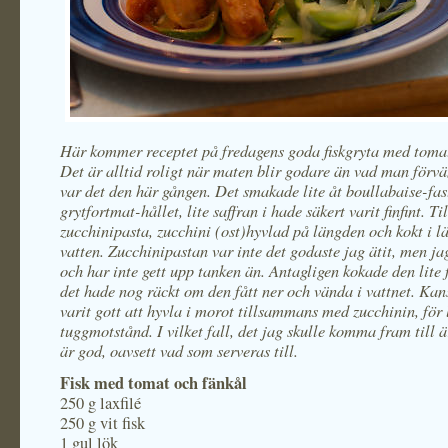
Här kommer receptet på fredagens goda fiskgryta med tomat
Det är alltid roligt när maten blir godare än vad man förvän
var det den här gången. Det smakade lite åt boullabaise-fas
grytfortmat-hållet, lite saffran i hade säkert varit finfint. Til
zucchinipasta, zucchini (ost)hyvlad på längden och kokt i lä
vatten. Zucchinipastan var inte det godaste jag ätit, men ja
och har inte gett upp tanken än. Antagligen kokade den lite 
det hade nog räckt om den fått ner och vända i vattnet. Kan
varit gott att hyvla i morot tillsammans med zucchinin, för 
tuggmotstånd. I vilket fall, det jag skulle komma fram till är
är god, oavsett vad som serveras till.
Fisk med tomat och fänkål
250 g laxfilé
250 g vit fisk
1 gul lök