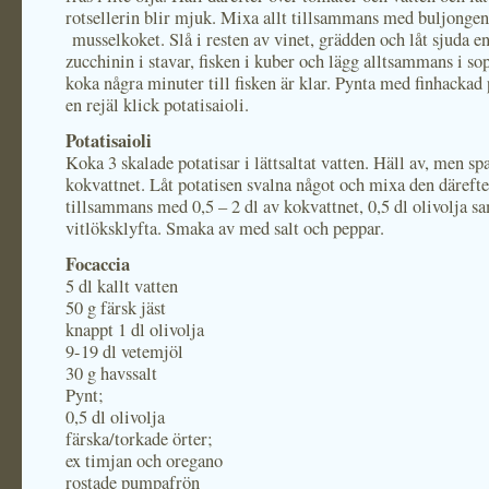
rotsellerin blir mjuk. Mixa allt tillsammans med buljongen
musselkoket. Slå i resten av vinet, grädden och låt sjuda e
zucchinin i stavar, fisken i kuber och lägg alltsammans i so
koka några minuter till fisken är klar. Pynta med finhackad
en rejäl klick potatisaioli.
Potatisaioli
Koka 3 skalade potatisar i lättsaltat vatten. Häll av, men sp
kokvattnet. Låt potatisen svalna något och mixa den därefte
tillsammans med 0,5 – 2 dl av kokvattnet, 0,5 dl olivolja s
vitlöksklyfta. Smaka av med salt och peppar.
Focaccia
5 dl kallt vatten
50 g färsk jäst
knappt 1 dl olivolja
9-19 dl vetemjöl
30 g havssalt
Pynt;
0,5 dl olivolja
färska/torkade örter;
ex timjan och oregano
rostade pumpafrön