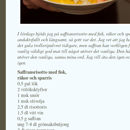
I lördags bjöds jag på saffransrisotto med fisk, räkor och sp
andaktsfullt och långsamt, så gott var det. Jag vet att jag h
det gula trolleripulvret tidigare, men saffran kan verkligen
vanlig väldigt god mat till något utöver det vanliga. Den hä
utöver den vanliga, sanna mina ord. Jag vill äta den igen o
igen.
Saffransrisotto med fisk,
räkor och sparris
0,5 gul lök
2 vitlöksklyftor
1 msk smör
1 msk olivolja
2,5 dl risottoris
1,5 dl vitt vin
0,5 g saffran
ung 7-8 dl grönsaksbuljong