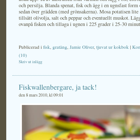
och persilja. Blanda spenat, fisk och ägg i en ugnsfast form 
sedan över grädden (med grönsakerna). Mosa potatisen lite 
tillsätt olivolja, salt och peppar och eventuellt muskot. Lä
ovanpå fisken och tillaga i ugnen i 225 grader i 25-30 minut
Publicerad i
fisk
,
gratäng
,
Jamie Oliver
,
tjuvat ur kokbok
|
Kom
(10)
Skriv ut inlägg
Fiskwallenbergare, ja tack!
den 8 mars 2010, kl 09:01