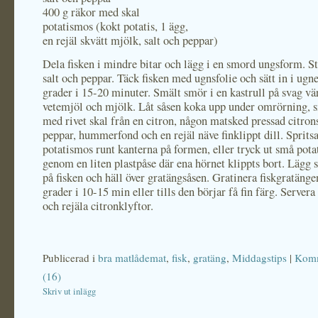
400 g räkor med skal
potatismos (kokt potatis, 1 ägg,
en rejäl skvätt mjölk, salt och peppar)
Dela fisken i mindre bitar och lägg i en smord ungsform. Str
salt och peppar. Täck fisken med ugnsfolie och sätt in i ugn
grader i 15-20 minuter. Smält smör i en kastrull på svag vä
vetemjöl och mjölk. Låt såsen koka upp under omrörning, 
med rivet skal från en citron, någon matsked pressad citronsa
peppar, hummerfond och en rejäl näve finklippt dill. Spritsa
potatismos runt kanterna på formen, eller tryck ut små pot
genom en liten plastpåse där ena hörnet klippts bort. Lägg 
på fisken och häll över gratängsåsen. Gratinera fiskgratänge
grader i 10-15 min eller tills den börjar få fin färg. Server
och rejäla citronklyftor.
Publicerad i
bra matlådemat
,
fisk
,
gratäng
,
Middagstips
|
Komm
(16)
Skriv ut inlägg