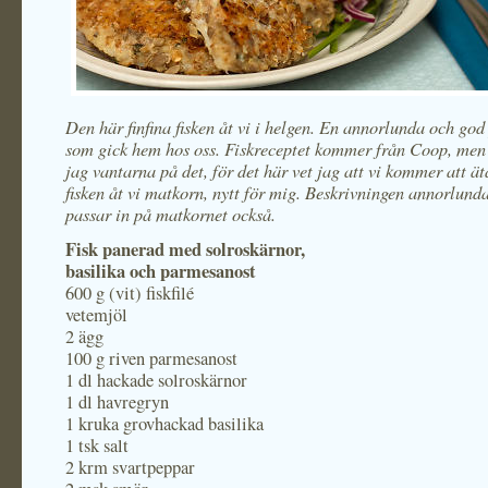
Den här finfina fisken åt vi i helgen. En annorlunda och go
som gick hem hos oss. Fiskreceptet kommer från Coop, men
jag vantarna på det, för det här vet jag att vi kommer att äta
fisken åt vi matkorn, nytt för mig. Beskrivningen annorlund
passar in på matkornet också.
Fisk panerad med solroskärnor,
basilika och parmesanost
600 g (vit) fiskfilé
vetemjöl
2 ägg
100 g riven parmesanost
1 dl hackade solroskärnor
1 dl havregryn
1 kruka grovhackad basilika
1 tsk salt
2 krm svartpeppar