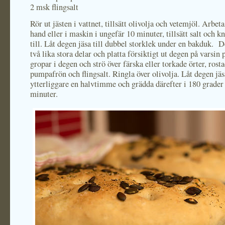
2 msk flingsalt
Rör ut jästen i vattnet, tillsätt olivolja och vetemjöl. Arbet
hand eller i maskin i ungefär 10 minuter, tillsätt salt och k
till. Låt degen jäsa till dubbel storklek under en bakduk. D
två lika stora delar och platta försiktigt ut degen på varsin 
gropar i degen och strö över färska eller torkade örter, rost
pumpafrön och flingsalt. Ringla över olivolja. Låt degen jäs
ytterliggare en halvtimme och grädda därefter i 180 grader
minuter.