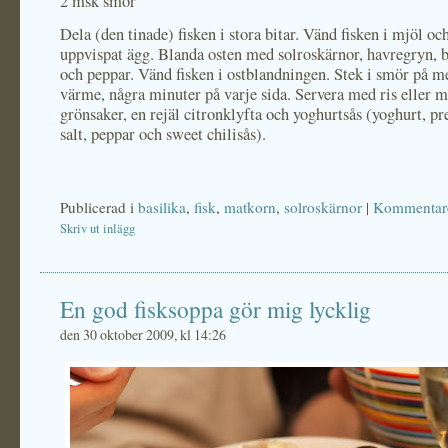
2 msk smör
Dela (den tinade) fisken i stora bitar. Vänd fisken i mjöl och
uppvispat ägg. Blanda osten med solroskärnor, havregryn, ba
och peppar. Vänd fisken i ostblandningen. Stek i smör på 
värme, några minuter på varje sida. Servera med ris eller m
grönsaker, en rejäl citronklyfta och yoghurtsås (yoghurt, pr
salt, peppar och sweet chilisås).
Publicerad i
basilika
,
fisk
,
matkorn
,
solroskärnor
|
Kommentare
Skriv ut inlägg
En god fisksoppa gör mig lycklig
den 30 oktober 2009, kl 14:26