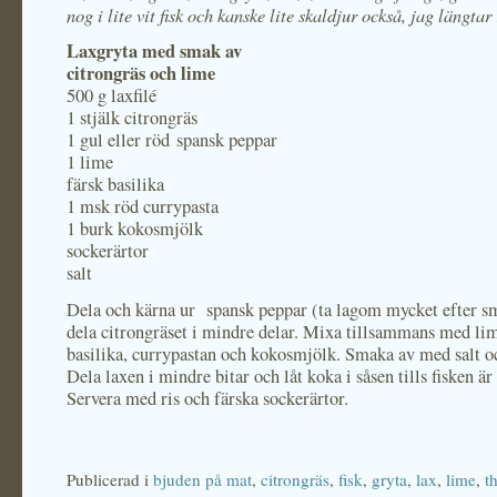
nog i lite vit fisk och kanske lite skaldjur också, jag längtar
Laxgryta med smak av
citrongräs och lime
500 g laxfilé
1 stjälk citrongräs
1 gul eller röd spansk peppar
1 lime
färsk basilika
1 msk röd currypasta
1 burk kokosmjölk
sockerärtor
salt
Dela och kärna ur spansk peppar (ta lagom mycket efter s
dela citrongräset i mindre delar. Mixa tillsammans med lim
basilika, currypastan och kokosmjölk. Smaka av med salt o
Dela laxen i mindre bitar och låt koka i såsen tills fisken 
Servera med ris och färska sockerärtor.
Publicerad i
bjuden på mat
,
citrongräs
,
fisk
,
gryta
,
lax
,
lime
,
t