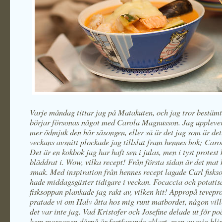
Varje måndag tittar jag på Matakuten, och jag tror bestämt
börjar försonas något med Carola Magnusson. Jag uppleve
mer ödmjuk den här säsongen, eller så är det jag som är det
veckans avsnitt plockade jag tillslut fram hennes bok; Caro
Det är en kokbok jag har haft sen i julas, men i tyst protest
bläddrat i. Wow, vilka recept! Från första sidan är det mat 
smak. Med inspiration från hennes recept lagade Carl fisks
hade middagsgäster tidigare i veckan. Focaccia och potatisa
fisksoppan plankade jag rakt av, vilken hit! Appropå tevep
pratade vi om Halv åtta hos mig runt matbordet, någon vill
det var inte jag. Vad Kristofer och Josefine delade ut för po
hem morgonen därpå är fortfarande oklart, men av mig blir