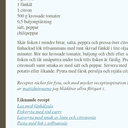
1 fänkål
1 citron
500 g krossade tomater
0,5 buljongtärning
salt, peppar
chilipeppar
Skär fisken i mindre bitar, salta, peppra och pressa över citr
finhackad lök tillsammans med tunt skivad fänkål i lite olja
minuter. Rör ner krossade tomater, buljong och chili efter 
fisken och låt småputtra under lock tills fisken är färdig. Pr
citronsaft samt smaka av med salt och peppar. Servera med r
potatis eller likande. Pynta med färsk persilja och rejäla ci
Receptet räcker för fyra, och med mycket receptinspiration
av
mattidningarna
jag bläddrar allra flitigast i.
Liknande recept
Lax med fänkålssås
Fiskgryta med röd curry
Laxgryta med smak av lime och citrongräs
Pasta med fisk i saffranssås