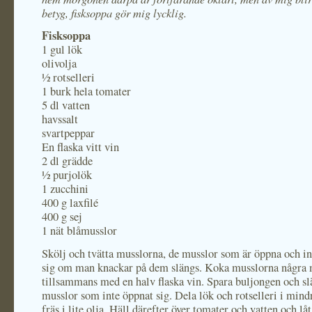
betyg, fisksoppa gör mig lycklig.
Fisksoppa
1 gul lök
olivolja
½ rotselleri
1 burk hela tomater
5 dl vatten
havssalt
svartpeppar
En flaska vitt vin
2 dl grädde
½ purjolök
1 zucchini
400 g laxfilé
400 g sej
1 nät blåmusslor
Skölj och tvätta musslorna, de musslor som är öppna och in
sig om man knackar på dem slängs. Koka musslorna några 
tillsammans med en halv flaska vin. Spara buljongen och sl
musslor som inte öppnat sig. Dela lök och rotselleri i mind
fräs i lite olja. Häll därefter över tomater och vatten och låt