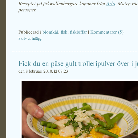
Receptet på fiskwallenbergare kommer från
Arla
. Maten räc
personer.
Publicerad i
blomkål
,
fisk
,
fiskbiffar
|
Kommentarer (5)
Skriv ut inlägg
Fick du en påse gult trolleripulver över i j
den 8 februari 2010, kl 08:23