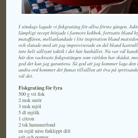
I söndags lagade vi fiskgratäng för allra första gången. Jakt
lämpligt recept började i farmors kokbok, fortsatte bland hy
mataffären, mellanlandade i lite inspiration bland matsidor
och slutade med att jag improviserade en del bland kastrul
inte helt sällsynt taktik i det här hushållet. Nu var väl kansk
här den vackraste fiskgratängen som världen har skådat, me
god det kan jag garantera. Så god att jag kommer laga den 
andra ord kommer det finnas tillsällen att öva på spritsande
väl det.
Fiskgratäng för fyra
500 g vit fisk
2 msk smör
3 msk mjöl
5 dl mjölk
1 citron
2 tsk hummerfond
en rejäl näve finklippt dill
salt och peppar