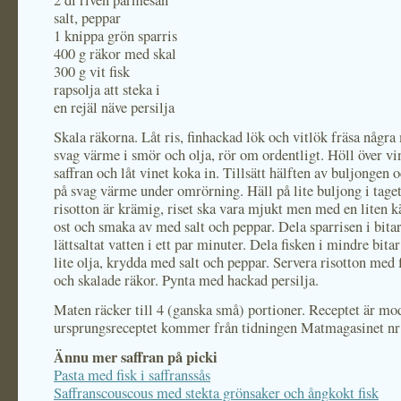
2 dl riven parmesan
salt, peppar
1 knippa grön sparris
400 g räkor med skal
300 g vit fisk
rapsolja att steka i
en rejäl näve persilja
Skala räkorna. Låt ris, finhackad lök och vitlök fräsa några
svag värme i smör och olja, rör om ordentligt. Höll över vin
saffran och låt vinet koka in. Tillsätt hälften av buljongen 
på svag värme under omrörning. Häll på lite buljong i taget 
risotton är krämig, riset ska vara mjukt men med en liten k
ost och smaka av med salt och peppar. Dela sparrisen i bita
lättsaltat vatten i ett par minuter. Dela fisken i mindre bitar
lite olja, krydda med salt och peppar. Servera risotton med f
och skalade räkor. Pynta med hackad persilja.
Maten räcker till 4 (ganska små) portioner. Receptet är mo
ursprungsreceptet kommer från tidningen Matmagasinet nr
Ännu mer saffran på picki
Pasta med fisk i saffranssås
Saffranscouscous med stekta grönsaker och ångkokt fisk