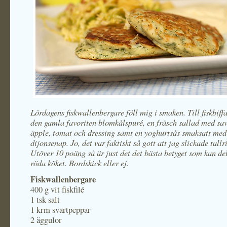
Lördagens fiskwallenbergare föll mig i smaken. Till fiskbiffa
den gamla favoriten blomkålspuré, en fräsch sallad med sav
äpple, tomat och dressing samt en yoghurtsås smaksatt med 
dijonsenap. Jo, det var faktiskt så gott att jag slickade tallr
Utöver 10 poäng så är just det det bästa betyget som kan del
röda köket. Bordskick eller ej.
Fiskwallenbergare
400 g vit fiskfilé
1 tsk salt
1 krm svartpeppar
2 äggulor