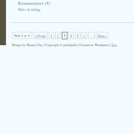
Kommentarer (8)
Skriv ut inlägg
Sida 3 av 6
« Nyare
1
2
3
4
5
»
...
Sista »
Design by Randa Clay | Copyright © pickipicki | Created in Wordpress |
Top