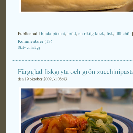
Publicerad i
bjuda på mat
,
bröd
,
en riktig kock
,
fisk
,
tillbehör
|
Kommentarer (13)
Skriv ut inlägg
Färgglad fiskgryta och grön zucchinipast
den 19 oktober 2009, kl 08:43