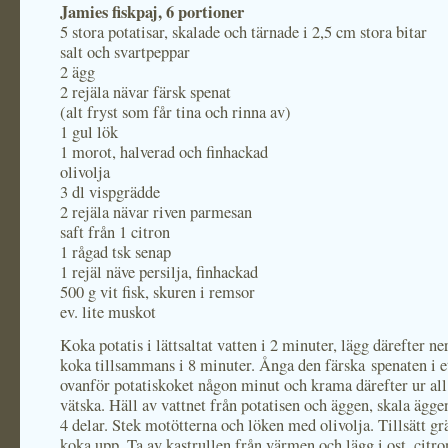
Jamies fiskpaj, 6 portioner
5 stora potatisar, skalade och tärnade i 2,5 cm stora bitar
salt och svartpeppar
2 ägg
2 rejäla nävar färsk spenat
(alt fryst som får tina och rinna av)
1 gul lök
1 morot, halverad och finhackad
olivolja
3 dl vispgrädde
2 rejäla nävar riven parmesan
saft från 1 citron
1 rågad tsk senap
1 rejäl näve persilja, finhackad
500 g vit fisk, skuren i remsor
ev. lite muskot
Koka potatis i lättsaltat vatten i 2 minuter, lägg därefter n
koka tillsammans i 8 minuter. Ånga den färska spenaten i e
ovanför potatiskoket någon minut och krama därefter ur all
vätska. Häll av vattnet från potatisen och äggen, skala ägge
4 delar. Stek motötterna och löken med olivolja. Tillsätt gr
koka upp. Ta av kastrullen från värmen och lägg i ost, citro