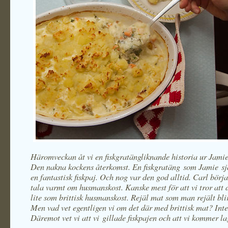
Häromveckan åt vi en fiskgratängliknande historia ur Jamie
Den nakna kockens återkomst. En fiskgratäng som Jamie sjä
en fantastisk fiskpaj. Och nog var den god alltid. Carl börj
tala varmt om husmanskost. Kanske mest för att vi tror att 
lite som brittisk husmanskost. Rejäl mat som man rejält bli
Men vad vet egentligen vi om det där med brittisk mat? Int
Däremot vet vi att vi gillade fiskpajen och att vi kommer la