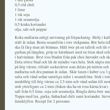
0,5 röd chili
1 lime
1 tsk soja
1 tsk sesamolja
0,5 kruka koriander
olja, salt och peppar
Koka nudlarna enligt anvisning på förpackning. Skölj i kall
ställ åt sidan. Rosta sesamfrön i torr stekpanna. Rör hela ti
ska få färg utan att brännas. Häll över på en tallrik och låt 
gurkan på längden, gröp ur kärnhuset med en liten sked och
i halvmånar. Bryt loss bladen från pak choi-huvudet och sk
Dela större blad och låt de mindre vara hela. Stek några min
på hög värme, tillsätt sockerärtor som delats på mitten och
nudlarna och dra pannan åt sidan. Skär laxen i kuber (ca 3 
salta och vänd sedan samtliga sidor i sesamfröna. Stek i tor
medelhög till hög värme ca 2,5 min och vänd sedan till mot
stek ytterligare ca 2 min (fisken ska ha en rosa kärna kvar)
saft från 0,5 lime, soja och sesamolja. Ringla detta över nu
Toppa med lax, gurka, finhackad chili samt koriander. Ser
limeklyftor. Recept för 2 personer.