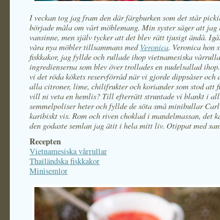
I veckan tog jag fram den där färgburken som det står pick
började måla om vårt möblemang. Min syster säger att jag 
vansinne, men själv tycker att det blev rätt tjusigt ändå. Igår
våra nya möbler tillsammans med
Veronica
. Veronica hon s
fiskkakor, jag fyllde och rullade ihop vietnamesiska vårrull
ingredienserna som blev över trollades en nudelsallad ihop
vi det röda kökets reservförråd när vi gjorde dippsåser och 
alla citroner, lime, chilifrukter och koriander som stod att 
vill ni veta en hemlis? Till efterrätt struntade vi blankt i al
semmelpoliser heter och fyllde de söta små minibullar Carl
karibiskt vis. Rom och riven choklad i mandelmassan, det k
den godaste semlan jag ätit i hela mitt liv. Otippat med san
Recepten
Vietnamesiska vårrullar
Thailändska fiskkakor
Minisemlor