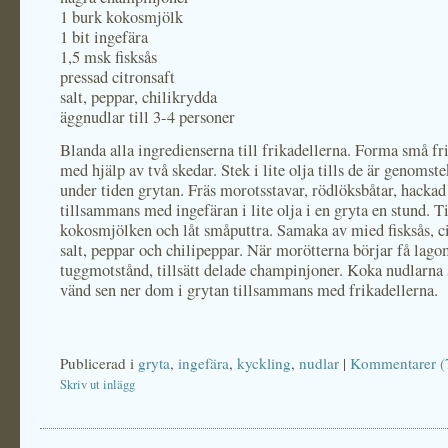
1 burk kokosmjölk
1 bit ingefära
1,5 msk fisksås
pressad citronsaft
salt, peppar, chilikrydda
äggnudlar till 3-4 personer
Blanda alla ingredienserna till frikadellerna. Forma små fr
med hjälp av två skedar. Stek i lite olja tills de är genomst
under tiden grytan. Fräs morotsstavar, rödlöksbåtar, hackad
tillsammans med ingefäran i lite olja i en gryta en stund. Ti
kokosmjölken och låt småputtra. Samaka av mied fisksås, ci
salt, peppar och chilipeppar. När morötterna börjar få lag
tuggmotstånd, tillsätt delade champinjoner. Koka nudlarna 
vänd sen ner dom i grytan tillsammans med frikadellerna.
Publicerad i
gryta
,
ingefära
,
kyckling
,
nudlar
|
Kommentarer (
Skriv ut inlägg