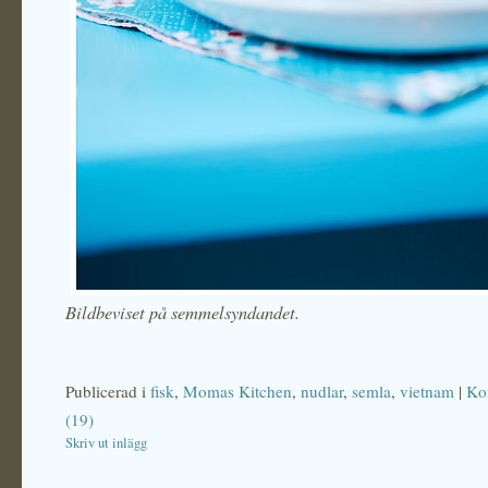
Bildbeviset på semmelsyndandet.
Publicerad i
fisk
,
Momas Kitchen
,
nudlar
,
semla
,
vietnam
|
Ko
(19)
Skriv ut inlägg