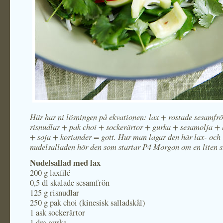
Här har ni lösningen på ekvationen: lax + rostade sesamfr
risnudlar + pak choi + sockerärtor + gurka + sesamolja + 
+ soja + koriander = gott. Hur man lagar den här lax- och
nudelsalladen hör den som startar P4 Morgon om en liten s
Nudelsallad med lax
200 g laxfilé
0,5 dl skalade sesamfrön
125 g risnudlar
250 g pak choi (kinesisk salladskål)
1 ask sockerärtor
1 dm gurka