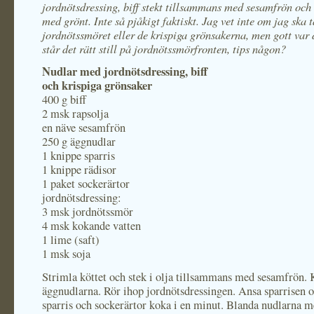
jordnötsdressing, biff stekt tillsammans med sesamfrön och 
med grönt. Inte så pjåkigt faktiskt. Jag vet inte om jag ska 
jordnötssmöret eller de krispiga grönsakerna, men gott var d
står det rätt still på jordnötssmörfronten, tips någon?
Nudlar med jordnötsdressing, biff
och krispiga grönsaker
400 g biff
2 msk rapsolja
en näve sesamfrön
250 g äggnudlar
1 knippe sparris
1 knippe rädisor
1 paket sockerärtor
jordnötsdressing:
3 msk jordnötssmör
4 msk kokande vatten
1 lime (saft)
1 msk soja
Strimla köttet och stek i olja tillsammans med sesamfrön.
äggnudlarna. Rör ihop jordnötsdressingen. Ansa sparrisen o
sparris och sockerärtor koka i en minut. Blanda nudlarna 