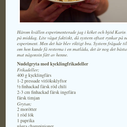
Härom kvällen experimenterade jag i köket och bjöd Karin 
på middag. Lite vågat faktiskt, då systern oftast rynkar på 
experiment. Men det här blev riktigt bra. Systern frågade ti
om hon kunde få resterna i en matlåda, det är nog det bäst
mat någonsin fått av henne.
Nudelgryta med kycklingfrikadeller
Frikadeller;
400 g kycklingfärs
1-2 pressade vitlöksklyftor
½ finhackad färsk röd chili
2-3 cm finhackad färsk ingefära
färsk timjan
Grytan;
2 morötter
1 röd lök
1 paprika
några champinjoner