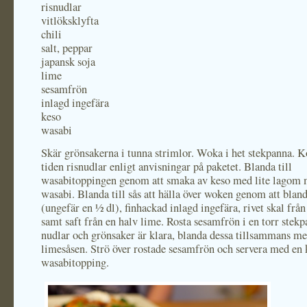
risnudlar
vitlöksklyfta
chili
salt, peppar
japansk soja
lime
sesamfrön
inlagd ingefära
keso
wasabi
Skär grönsakerna i tunna strimlor. Woka i het stekpanna. 
tiden risnudlar enligt anvisningar på paketet. Blanda till
wasabitoppingen genom att smaka av keso med lite lagom 
wasabi. Blanda till sås att hälla över woken genom att bland
(ungefär en ½ dl), finhackad inlagd ingefära, rivet skal frå
samt saft från en halv lime. Rosta sesamfrön i en torr stek
nudlar och grönsaker är klara, blanda dessa tillsammans me
limesåsen. Strö över rostade sesamfrön och servera med en 
wasabitopping.