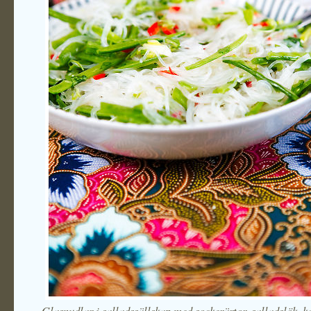
Glasnudlar i salladssällskap med sockerärtor, salladslök, k