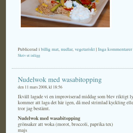
Publicerad i
billig mat
,
nudlar
,
vegetariskt
|
Inga kommentarer 
Skriv ut inlägg
Nudelwok med wasabitopping
den 11 mars 2008, kl 18:56
Ikväll lagade vi en improviserad middag som blev riktigt l
kommer att laga det här igen, då med strimlad kyckling eller
tror jag bestämt.
Nudelwok med wasabitopping
grönsaker att woka (morot, broccoli, paprika tex)
majs