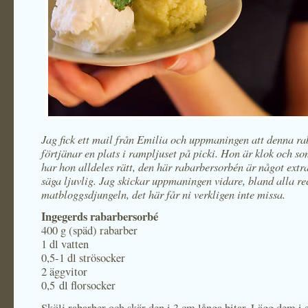
Jag fick ett mail från Emilia och uppmaningen att denna r
förtjänar en plats i rampljuset på picki. Hon är klok och so
har hon alldeles rätt, den här rabarbersorbén är något extra,
säga ljuvlig. Jag skickar uppmaningen vidare, bland alla re
matbloggsdjungeln, det här får ni verkligen inte missa.
Ingegerds rabarbersorbé
400 g (späd) rabarber
1 dl vatten
0,5-1 dl strösocker
2 äggvitor
0,5 dl florsocker