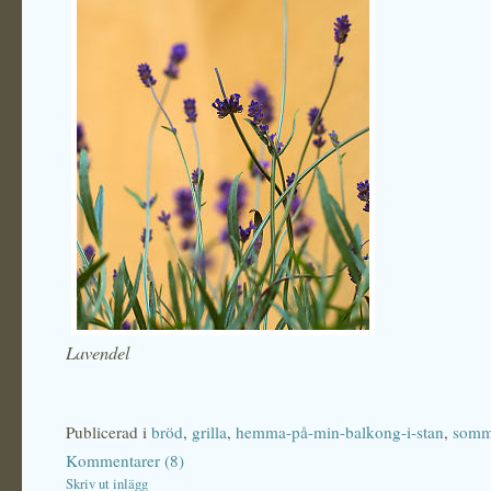
Lavendel
Publicerad i
bröd
,
grilla
,
hemma-på-min-balkong-i-stan
,
somm
Kommentarer (8)
Skriv ut inlägg