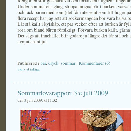
Rengör en stor glasburk väl och torka den i ugnen i ungefär
Under sommarens gång, stoppa mogna bär i burken, varva 
och täck bären med rom (det får inte se ut som till höger på
flera recept har jag sett att sockermängden bör vara halva 
Låt stå kallt i kylskåp, ett par veckor efter att burken är fy
röra om bland bären försiktigt. Förvara burken kallt, gärna 
Det sägs att innehållet blir godare ju längre det får stå och a
avnjuts runt jul.
Publicerad i
bär
,
dryck
,
sommar
|
Kommentarer (6)
Skriv ut inlägg
Sommarlovsrapport 3:e juli 2009
den 3 juli 2009, kl 11:32