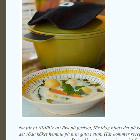
Nu får ni tillfälle att öva på finskan, för idag bjuds det på k
det röda köket hemma på min gata i stan. Här kommer rece
mammans sommarsoppa. Det gäller att passa på när det fro