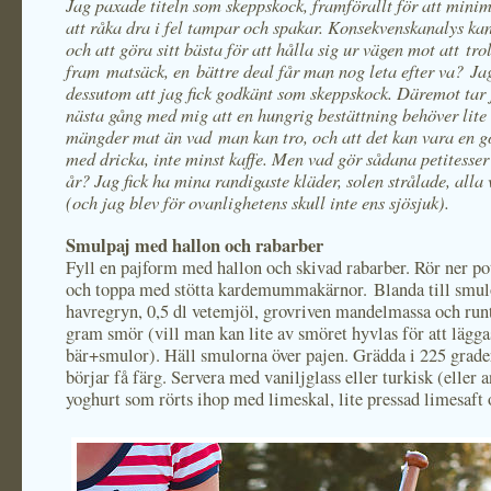
Jag paxade titeln som skeppskock, framförallt för att minim
att råka dra i fel tampar och spakar. Konsekvenskanalys ka
och att göra sitt bästa för att hålla sig ur vägen mot att tro
fram matsäck, en bättre deal får man nog leta efter va? Ja
dessutom att jag fick godkänt som skeppskock. Däremot tar j
nästa gång med mig att en hungrig bestättning behöver lite 
mängder mat än vad man kan tro, och att det kan vara en go
med dricka, inte minst kaffe. Men vad gör sådana petitesse
år? Jag fick ha mina randigaste kläder, solen strålade, alla
(och jag blev för ovanlighetens skull inte ens sjösjuk).
Smulpaj med hallon och rabarber
Fyll en pajform med hallon och skivad rabarber. Rör ner po
och toppa med stötta kardemummakärnor. Blanda till smulo
havregryn, 0,5 dl vetemjöl, grovriven mandelmassa och run
gram smör (vill man kan lite av smöret hyvlas för att lägg
bär+smulor). Häll smulorna över pajen. Grädda i 225 grader
börjar få färg. Servera med vaniljglass eller turkisk (eller 
yoghurt som rörts ihop med limeskal, lite pressad limesaft