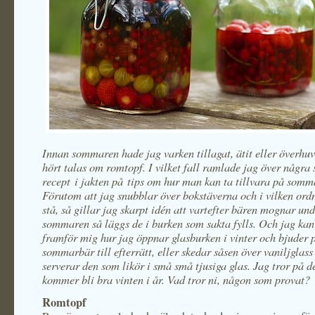
Innan sommaren hade jag varken tillagat, ätit eller överhu
hört talas om romtopf. I vilket fall ramlade jag över några
recept i jakten på tips om hur man kan ta tillvara på somm
Förutom att jag snubblar över bokstäverna och i vilken ord
stå, så gillar jag skarpt idén att vartefter bären mognar un
sommaren så läggs de i burken som sakta fylls. Och jag kan
framför mig hur jag öppnar glasburken i vinter och bjuder p
sommarbär till efterrätt, eller skedar såsen över vaniljglass
serverar den som likör i små små tjusiga glas. Jag tror på de
kommer bli bra vinten i år. Vad tror ni, någon som provat?
Romtopf