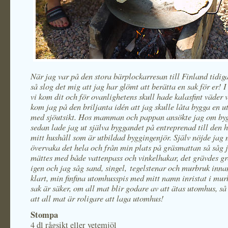
När jag var på den stora bärplockarresan till Finland tidig
så slog det mig att jag har glömt att berätta en sak för er! 
vi kom dit och för ovanlighetens skull hade kalasfint väder 
kom jag på den briljanta idén att jag skulle låta bygga en 
med sjöutsikt. Hos mamman och pappan ansökte jag om by
sedan lade jag ut själva byggandet på entreprenad till den 
mitt hushåll som är utbildad byggingenjör. Själv nöjde jag
övervaka det hela och från min plats på gräsmattan så såg j
mättes med både vattenpass och vinkelhakar, det grävdes gr
igen och jag såg sand, singel, tegelstenar och murbruk inna
klart, min finfina utomhusspis med mitt namn inristat i mur
sak är säker, om all mat blir godare av att ätas utomhus, så
att all mat är roligare att laga utomhus!
Stompa
4 dl rågsikt eller vetemjöl