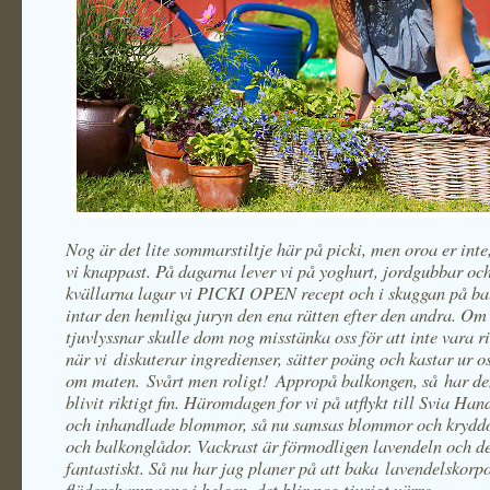
Nog är det lite sommarstiltje här på picki, men oroa er inte,
vi knappast. På dagarna lever vi på yoghurt, jordgubbar och
kvällarna lagar vi PICKI OPEN recept och i skuggan på b
intar den hemliga juryn den ena rätten efter den andra. O
tjuvlyssnar skulle dom nog misstänka oss för att inte vara ri
när vi diskuterar ingredienser, sätter poäng och kastar ur
om maten. Svårt men roligt! Appropå balkongen, så har de
blivit riktigt fin. Häromdagen for vi på utflykt till Svia Ha
och inhandlade blommor, så nu samsas blommor och kryddo
och balkonglådor. Vackrast är förmodligen lavendeln och d
fantastiskt. Så nu har jag planer på att baka lavendelskorp
fläderchampagne i helgen, det blir nog tjusigt värre.