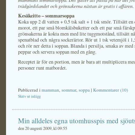
trädgårdslandet och grönsakerna nästan är gratis i affären.
Kesäkeitto – sommarsoppa
Koka upp 2 dl vatten + 0,5 tsk salt + 1 tsk smör. Tillsätt en
morot, ett par små blomkålsbuketter och ett par små färskp
grönsakerna är kokta men med lite tuggmotstånd, tillsätt n
spenatblad och några sockerärtor. Rör ut 1 tsk vetemjöl i 1
och rör ner detta i soppan. Blanda i persilja, smaka av med 
peppar och servera soppan med en gång.
Receptet är för en portion, men är bara att multiplicera me
personer runt matbordet.
Publicerad i
mamman
,
sommar
,
soppa
|
Kommentarer (10)
Skriv ut inlägg
Min alldeles egna utomhusspis med sjöuts
den 20 augusti 2009, kl 09:55