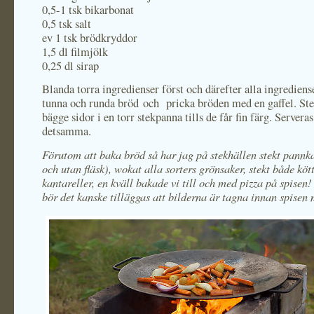
0,5-1 tsk bikarbonat
0,5 tsk salt
ev 1 tsk brödkryddor
1,5 dl filmjölk
0,25 dl sirap
Blanda torra ingredienser först och därefter alla ingrediens
tunna och runda bröd och pricka bröden med en gaffel. St
bägge sidor i en torr stekpanna tills de får fin färg. Servera
detsamma.
Förutom att baka bröd så har jag på stekhällen stekt pann
och utan fläsk), wokat alla sorters grönsaker, stekt både kött
kantareller, en kväll bakade vi till och med pizza på spise
bör det kanske tilläggas att bilderna är tagna innan spisen 