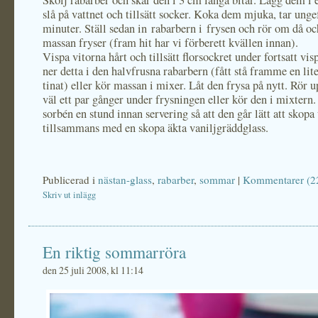
Skölj rabarber och skär den i 3 cm långa bitar. Lägg dem i e
slå på vattnet och tillsätt socker. Koka dem mjuka, tar unge
minuter. Ställ sedan in rabarbern i frysen och rör om då o
massan fryser (fram hit har vi förberett kvällen innan).
Vispa vitorna hårt och tillsätt florsockret under fortsatt vi
ner detta i den halvfrusna rabarbern (fått stå framme en lit
tinat) eller kör massan i mixer. Låt den frysa på nytt. Rör 
väl ett par gånger under frysningen eller kör den i mixtern.
sorbén en stund innan servering så att den går lätt att skopa
tillsammans med en skopa äkta vaniljgräddglass.
Publicerad i
nästan-glass
,
rabarber
,
sommar
|
Kommentarer (2
Skriv ut inlägg
En riktig sommarröra
den 25 juli 2008, kl 11:14