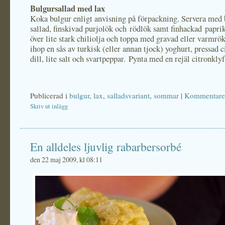
Bulgursallad med lax
Koka bulgur enligt anvisning på förpackning. Servera med
sallad, finskivad purjolök och rödlök samt finhackad papri
över lite stark chiliolja och toppa med gravad eller varmrök
ihop en sås av turkisk (eller annan tjock) yoghurt, pressad c
dill, lite salt och svartpeppar. Pynta med en rejäl citronklyf
Publicerad i
bulgur
,
lax
,
salladsvariant
,
sommar
|
Kommentarer
Skriv ut inlägg
En alldeles ljuvlig rabarbersorbé
den 22 maj 2009, kl 08:11