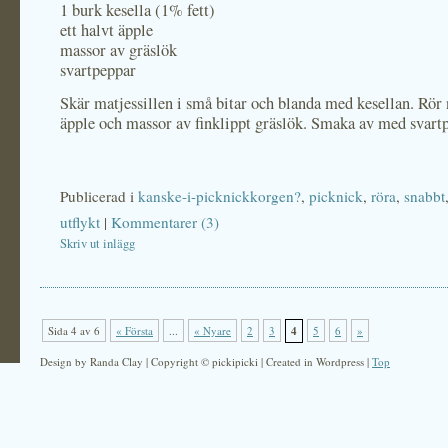
1 burk kesella (1% fett)
ett halvt äpple
massor av gräslök
svartpeppar
Skär matjessillen i små bitar och blanda med kesellan. Rör 
äpple och massor av finklippt gräslök. Smaka av med svart
Publicerad i
kanske-i-picknickkorgen?
,
picknick
,
röra
,
snabbt
utflykt
|
Kommentarer (3)
Skriv ut inlägg
Sida 4 av 6
« Första
...
« Nyare
2
3
4
5
6
»
Design by Randa Clay | Copyright © pickipicki | Created in Wordpress |
Top