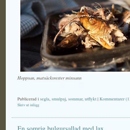
Hoppsan, matsäcksrester minsann
Publicerad i
segla
,
smulpaj
,
sommar
,
utflykt
|
Kommentarer (1
Skriv ut inlägg
En somrig bulgursallad med lax