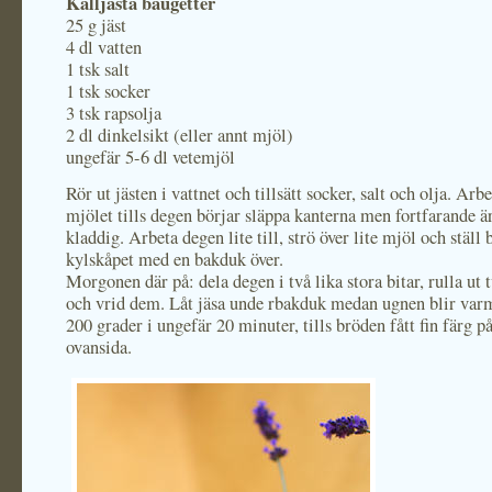
Kalljästa baugetter
25 g jäst
4 dl vatten
1 tsk salt
1 tsk socker
3 tsk rapsolja
2 dl dinkelsikt (eller annt mjöl)
ungefär 5-6 dl vetemjöl
Rör ut jästen i vattnet och tillsätt socker, salt och olja. Arb
mjölet tills degen börjar släppa kanterna men fortfarande är
kladdig. Arbeta degen lite till, strö över lite mjöl och ställ
kylskåpet med en bakduk över.
Morgonen där på: dela degen i två lika stora bitar, rulla ut 
och vrid dem. Låt jäsa unde rbakduk medan ugnen blir var
200 grader i ungefär 20 minuter, tills bröden fått fin färg p
ovansida.