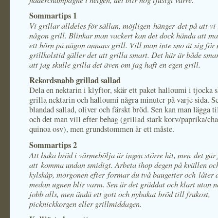
Sommartips 1
Vi grillar alldeles för sällan, möjligen hänger det på att vi 
någon grill. Blinkar man vackert kan det dock hända att ma
ett hörn på någon annans grill. Vill man inte sno åt sig för
grillkolstid gäller det att grilla smart. Det här är både sma
att jag skulle grilla det även om jag haft en egen grill.
Rekordsnabb grillad sallad
Dela en nektarin i klyftor, skär ett paket halloumi i tjocka 
grilla nektarin och halloumi några minuter på varje sida. 
blandad sallad, oliver och färskt bröd. Sen kan man lägga ti
och det man vill efter behag (grillad stark korv/paprika/ch
quinoa osv), men grundstommen är ett måste.
Sommartips 2
Att baka bröd i värmebölja är ingen större hit, men det går 
att komma undan smidigt. Arbeta ihop degen på kvällen och 
kylskåp, morgonen efter formar du två baugetter och låter 
medan ugnen blir varm. S
en är det gräddat och klart utan n
jobb alls, men ändå ett gott och nybakat bröd till frukost,
picknickkorgen eller grillmiddagen.