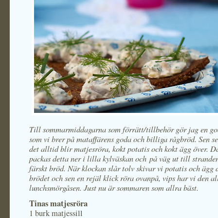
Till sommarmiddagarna som förrätt/tillbehör gör jag en g
som vi brer på mataffärens goda och billiga rågbröd. Sen ser 
det alltid blir matjesröra, kokt potatis och kokt ägg över. D
packas detta ner i lilla kylväskan och på väg ut till strande
färskt bröd. När klockan slår tolv skivar vi potatis och ägg 
brödet och sen en rejäl klick röra ovanpå, vips har vi den a
lunchsmörgåsen. Just nu är sommaren som allra bäst.
Tinas matjesröra
1 burk matjessill