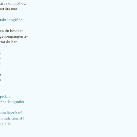
skriva om mat och
att äta mat.
taktuppgifter
gen du besöker
bgenomgången av
ttar du här:
4
3
2
1
0
9
ipicki?
ina fotografier
som läser här?
en nutritionist?
ag alla