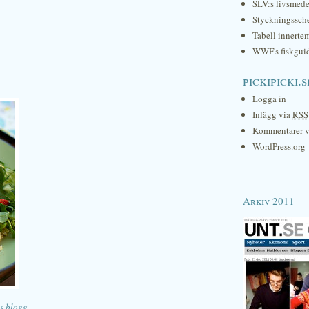
SLV:s livsmede
Styckningssc
Tabell innerte
WWF's fiskgui
pickipicki.s
Logga in
Inlägg via
RSS
Kommentarer 
WordPress.org
Arkiv 2011
s blogg
.