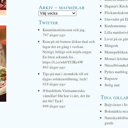
Arkiv – matsedlar
Dagmar's Kitc
Flickanokakor
I huvudet på E
Twitter
Kardemumma
Karantänstristessen och jag.
Lilla matderiv
797 dagar ago
Livet på en gå
Kom på att barnen älskar daal och
Matgeek
lagar det en gång i veckan.
Nyttigt, billigt och nöjda ongar.
Matrepubliken
En liten sekunds kä…
Moma's kitche
https://t.co/wh0YUfRz4W
Nässelblom&c
893 dagar ago
Pyttes matblog
Tips på mat i stormkök till ett
Ragazze
dygns solskenstältning, tack!
918 dagar ago
Stilig mat
@fraidifrida Vietnamesiska
vårrullar! Där har vi det, det får
Tina gilla
det bli! Tack!
Baljväxter i Sv
999 dagar ago
Bokmärkta rec
Natuskyddsför
guide