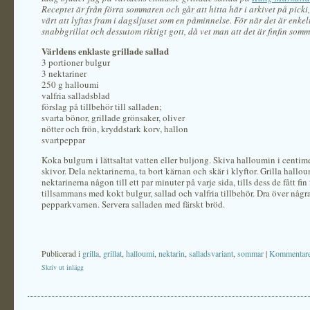
Receptet är från förra sommaren och går att hitta här i arkivet på picki
värt att lyftas fram i dagsljuset som en påminnelse. För när det är enkelt
snabbgrillat och dessutom riktigt gott, då vet man att det är finfin som
Världens enklaste grillade sallad
3 portioner bulgur
3 nektariner
250 g halloumi
valfria salladsblad
förslag på tillbehör till salladen;
svarta bönor, grillade grönsaker, oliver
nötter och frön, kryddstark korv, hallon
svartpeppar
Koka bulgurn i lättsaltat vatten eller buljong. Skiva halloumin i centim
skivor. Dela nektarinerna, ta bort kärnan och skär i klyftor. Grilla hallo
nektarinerna någon till ett par minuter på varje sida, tills dess de fått fin
tillsammans med kokt bulgur, sallad och valfria tillbehör. Dra över någ
pepparkvarnen. Servera salladen med färskt bröd.
Publicerad i
grilla
,
grillat
,
halloumi
,
nektarin
,
salladsvariant
,
sommar
|
Kommentare
Skriv ut inlägg