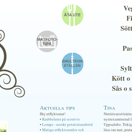
Ve
F
Söt
Pas
Sylt
Kött o
Sås o 
Aktuella tips
Tina
Hej utflyktsmat!
Nutritionist/näri
•
Krabbelurer på scoutvis
nyutexaminerad lä
•
Lompe - norskt potatistunnbröd
Uppsalabo. Tokig 
•
Matiga utflyktssemlor och
läsa om mat, prat