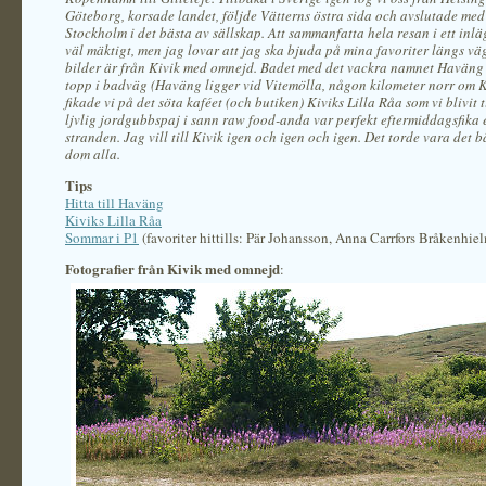
Göteborg, korsade landet, följde Vätterns östra sida och avslutade med 
Stockholm i det bästa av sällskap. Att sammanfatta hela resan i ett inläg
väl mäktigt, men jag lovar att jag ska bjuda på mina favoriter längs vä
bilder är från Kivik med omnejd. Badet med det vackra namnet Haväng
topp i badväg (Haväng ligger vid Vitemölla, någon kilometer norr om Ki
fikade vi på det söta kaféet (och butiken) Kiviks Lilla Råa som vi blivit
ljvlig jordgubbspaj i sann raw food-anda var perfekt eftermiddagsfika 
stranden. Jag vill till Kivik igen och igen och igen. Det torde vara det b
dom alla.
Tips
Hitta till Haväng
Kiviks Lilla Råa
Sommar i P1
(favoriter hittills: Pär Johansson, Anna Carrfors Bråkenhie
Fotografier från Kivik med omnejd
: