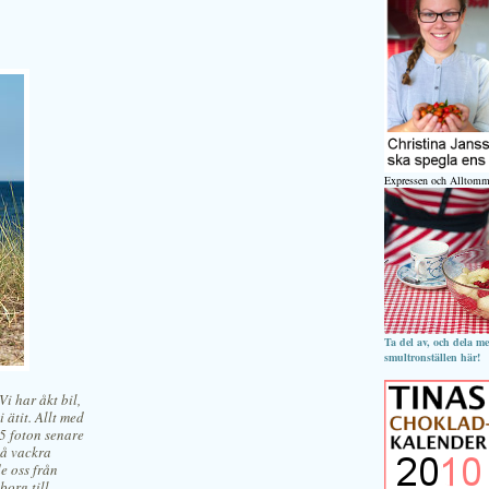
Expressen och Alltomm
Ta del av, och dela m
smultronställen här!
i har åkt bil,
i ätit. Allt med
5 foton senare
på vackra
e oss från
borg till