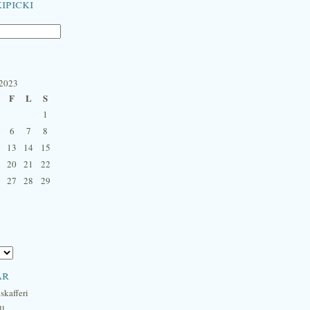
ipicki
 2023
F
L
S
1
6
7
8
13
14
15
20
21
22
27
28
29
ar
skafferi
ll