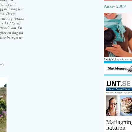
ett dygn i
Arkiv 2009
g blir nog lite
gen. Dessa
 var nog resans
vik). I Kivik
 tipsade om. En
efter en dag på
ästa betyget av
Pickipicki.se - Årets m
lm)