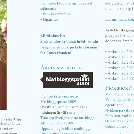
värmande blodapelsinjuice med
fotografera mat, 
stjärnanis
inte minst tokig i 
•
Pannkaksmuffins
•
Jägarsnus
Läs mer, samt kon
Är det första gån
Alltid aktuellt:
pickpicki? Snab
de senaste åren hi
Små smulor är också bröd - samla
pengar med pickipicki till förmån
•
Årskrönika 201
för Cancerfonden!
•
Årskrönika 201
•
Årskrönika 201
Årets matblogg
•
Årskrönika 201
•
Årskrönika 201
•
Årskrönika 200
Pickipicki?
Vad betyder pick
Pickipicki är vinnare av
Vem knäpper alla f
Matbloggspriset 2009!
egentligen?
Overkligt, men allt som står i
Nyfiken på vilka 
tidningen är väl sant?
Förresten, vad är 
Tina gör Sveriges bästa matblogg,
är ett riktigt
Och vart skickar j
Allt om mat 6/11-09
,
och med havet
beundrarbrev?
Uppsalabo gör bästa matbloggen,
är på en
 och Peter.
Upsala Nya Tidning, 6/11-09
.