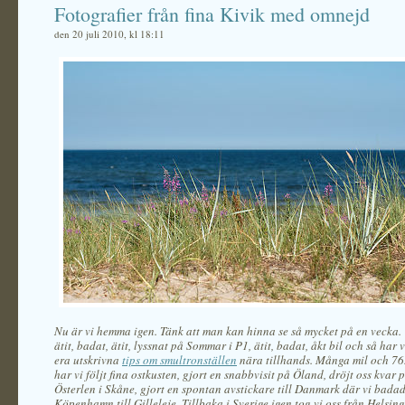
Fotografier från fina Kivik med omnejd
den 20 juli 2010, kl 18:11
Nu är vi hemma igen. Tänk att man kan hinna se så mycket på en vecka. V
ätit, badat, ätit, lyssnat på Sommar i P1, ätit, badat, åkt bil och så har v
era utskrivna
tips om smultronställen
nära tillhands. Många mil och 76
har vi följt fina ostkusten, gjort en snabbvisit på Öland, dröjt oss kvar 
Österlen i Skåne, gjort en spontan avstickare till Danmark där vi badad
Köpenhamn till Gilleleje. Tillbaka i Sverige igen tog vi oss från Helsing