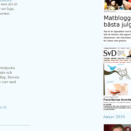
, men det är
 att laga,
marmat.
etertjocka
umin och
 färg. Servera
ra varv med
r (5)
Arkiv 2010