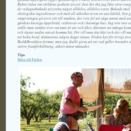
Ryktet talar om världens godaste pizzor. Just det ska jag låta vara osag
de vedugnsbakade pizzorna något alldeles, alldeles extra. Bakade med ti
ekologiska ingredienser och med all säkerhet även ett uns kärlek. Sen 
omgivningen givetvis sitt till smaken, det vore fel att säga annat med ut
gårdens knotiga äppelträd, vedtravar och charmiga hus. Jag tror inte at
ställe man ramlar över om man är ute och åker, däremot att många kom
och tipsar andra om att komma hit. För vill man äta här (och det vill ma
att boka bord, åtminstone några dagar innan. Friden hyr för övrigt äve
Bed&Breakfast-format, men jag skulle gissa på att vad gäller boendet s
större framförhållning, säkert minst månader.
Tips
Hitta till Friden