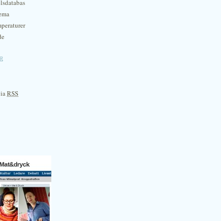
lsdatabas
hema
mperaturer
de
e
via
RSS