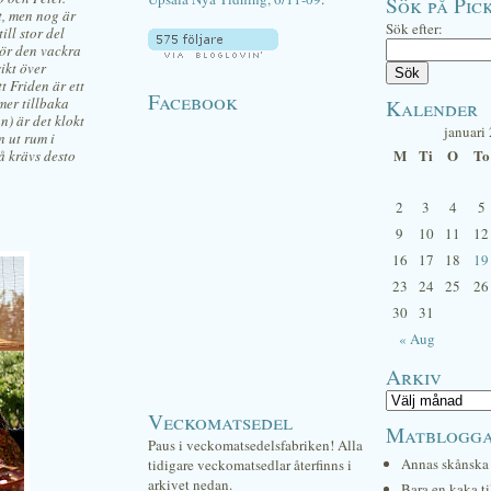
Sök på Pick
t, men nog är
Sök efter:
ll stor del
gör den vackra
sikt över
t Friden är ett
Facebook
mer tillbaka
Kalender
n) är det klokt
januari
n ut rum i
M
Ti
O
To
å krävs desto
2
3
4
5
9
10
11
12
16
17
18
19
23
24
25
26
30
31
« Aug
Arkiv
Veckomatsedel
Matblogg
Paus i veckomatsedelsfabriken! Alla
Annas skånska 
tidigare veckomatsedlar återfinns i
arkivet nedan.
Bara en kaka ti