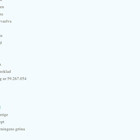
hen
na
lvaelva
én
rd
n
hoklad
g nr 59.267.054
r
erige
ept
eningens gröna