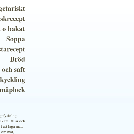
getariskt
iskrecept
t o bakat
Soppa
tarecept
Bröd
 och saft
 kyckling
småplock
ngsfysiolog,
kare, 30 år och
i att laga mat,
a om mat,