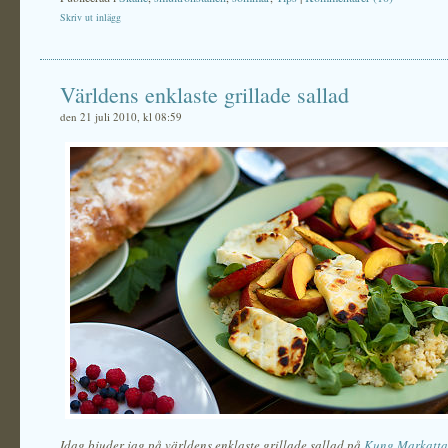
Skriv ut inlägg
Världens enklaste grillade sallad
den 21 juli 2010, kl 08:59
Idag bjuder jag på världens enklaste grillade sallad på
Kung Markatta