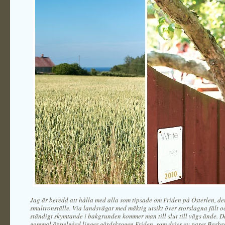
Jag är beredd att hålla med alla som tipsade om Friden på Österlen, det 
smultronställe. Via landsvägar med mäktig utsikt över storslagna fält 
ständigt skymtande i bakgrunden kommer man till slut till vägs ände. D
gammal äppelgård ligger gårdskrogen Friden, som drivs av paret Barbro