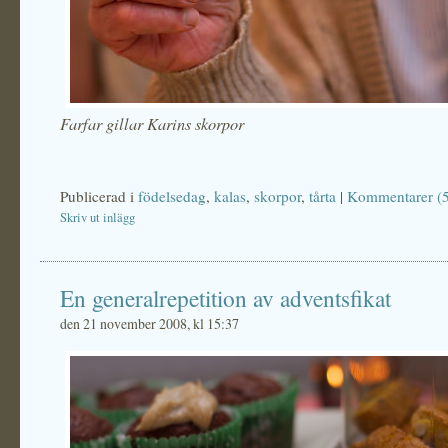
Farfar gillar Karins skorpor
Publicerad i
födelsedag
,
kalas
,
skorpor
,
tårta
|
Kommentarer (5
Skriv ut inlägg
En generalrepetition av adventsfikat
den 21 november 2008, kl 15:37