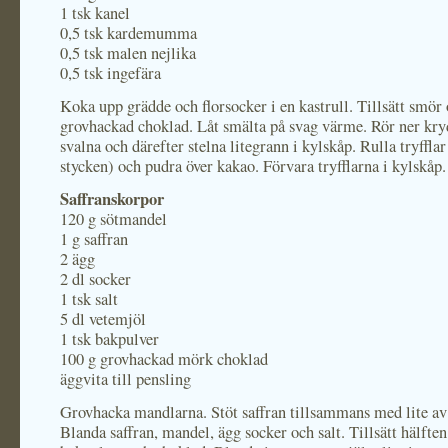
1 tsk kanel
0,5 tsk kardemumma
0,5 tsk malen nejlika
0,5 tsk ingefära
Koka upp grädde och florsocker i en kastrull. Tillsätt smör
grovhackad choklad. Låt smälta på svag värme. Rör ner kry
svalna och därefter stelna litegrann i kylskåp. Rulla tryffla
stycken) och pudra över kakao. Förvara tryfflarna i kylskåp.
Saffranskorpor
120 g sötmandel
1 g saffran
2 ägg
2 dl socker
1 tsk salt
5 dl vetemjöl
1 tsk bakpulver
100 g grovhackad mörk choklad
äggvita till pensling
Grovhacka mandlarna. Stöt saffran tillsammans med lite av
Blanda saffran, mandel, ägg socker och salt. Tillsätt hälften