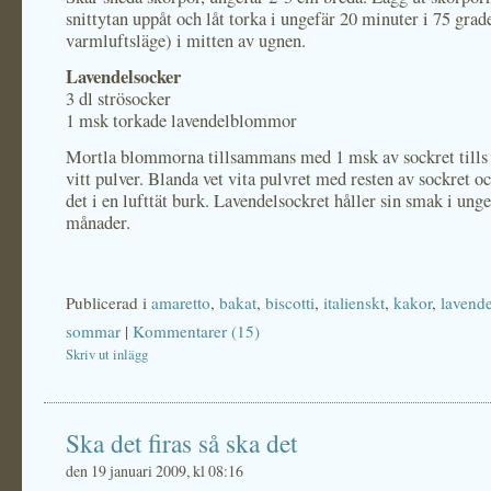
snittytan uppåt och låt torka i ungefär 20 minuter i 75 grad
varmluftsläge) i mitten av ugnen.
Lavendelsocker
3 dl strösocker
1 msk torkade lavendelblommor
Mortla blommorna tillsammans med 1 msk av sockret tills d
vitt pulver. Blanda vet vita pulvret med resten av sockret o
det i en lufttät burk. Lavendelsockret håller sin smak i unge
månader.
Publicerad i
amaretto
,
bakat
,
biscotti
,
italienskt
,
kakor
,
lavende
sommar
|
Kommentarer (15)
Skriv ut inlägg
Ska det firas så ska det
den 19 januari 2009, kl 08:16