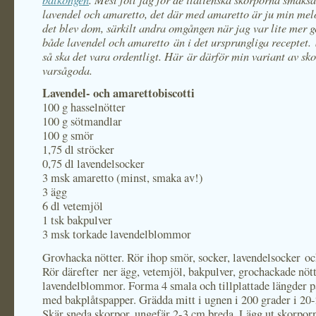
lavendel och amaretto, det där med amaretto är ju min me
det blev dom, särkilt andra omgången när jag var lite mer 
både lavendel och amaretto än i det ursprungliga receptet.
så ska det vara ordentligt. Här är därför min variant av sk
varsågoda.
Lavendel- och amarettobiscotti
100 g hasselnötter
100 g sötmandlar
100 g smör
1,75 dl ströcker
0,75 dl lavendelsocker
3 msk amaretto (minst, smaka av!)
3 ägg
6 dl vetemjöl
1 tsk bakpulver
3 msk torkade lavendelblommor
Grovhacka nötter. Rör ihop smör, socker, lavendelsocker oc
Rör därefter ner ägg, vetemjöl, bakpulver, grochackade nöt
lavendelblommor. Forma 4 smala och tillplattade längder p
med bakplåtspapper. Grädda mitt i ugnen i 200 grader i 20
Skär sneda skorpor, ungefär 2-3 cm breda. Lägg ut skorpo