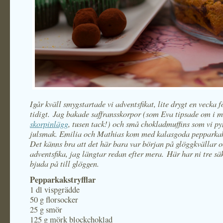
Igår kväll smygstartade vi adventsfikat, lite drygt en vecka f
tidigt. Jag bakade saffransskorpor (som Eva tipsade om i m
skorpinlägg
, tusen tack!) och små chokladmuffins som vi p
julsmak. Emilia och Mathias kom med kalasgoda pepparkaks
Det känns bra att det här bara var början på glöggkvällar 
adventsfika, jag längtar redan efter mera. Här har ni tre säk
bjuda på till glöggen.
Pepparkakstryfflar
1 dl vispgrädde
50 g florsocker
25 g smör
125 g mörk blockchoklad