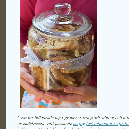
I somras bläddrade jag i grannens trädgårdstidning och hitt
lavendelrecept, rätt passande
då jag just inhandlat en fin la
balkongen
. Mest föll jag för de italienska skorporna smaks