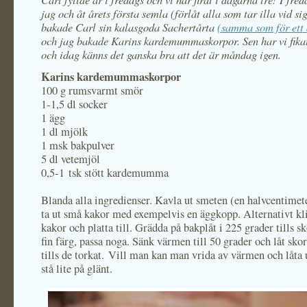
jag och åt årets första semla (förlåt alla som tar illa vid si
bakade Carl sin kalasgoda Sachertårta
(samma som för ett 
och jag bakade Karins kardemummaskorpor. Sen har vi fikat, 
och idag känns det ganska bra att det är måndag igen.
Karins kardemummaskorpor
100 g rumsvarmt smör
1-1,5 dl socker
1 ägg
1 dl mjölk
1 msk bakpulver
5 dl vetemjöl
0,5-1 tsk stött kardemumma
Blanda alla ingredienser. Kavla ut smeten (en halvcentimet
ta ut små kakor med exempelvis en äggkopp. Alternativt kl
kakor och platta till. Grädda på bakplåt i 225 grader tills s
fin färg, passa noga. Sänk värmen till 50 grader och låt sko
tills de torkat. Vill man kan man vrida av värmen och låta
stå lite på glänt.