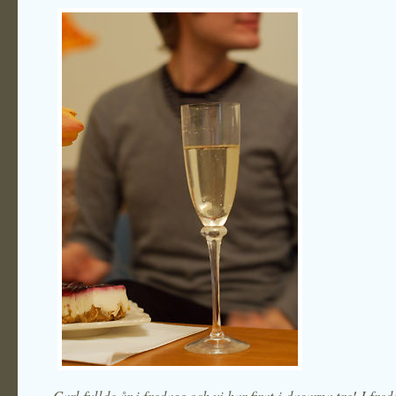
Carl fyllde år i fredags och vi har firat i dagarna tre! I fre