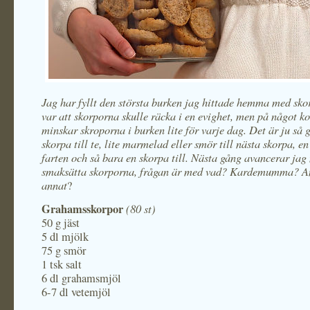
Jag har fyllt den största burken jag hittade hemma med sko
var att skorporna skulle räcka i en evighet, men på något ko
minskar skroporna i burken lite för varje dag. Det är ju så g
skorpa till te, lite marmelad eller smör till nästa skorpa, en
farten och så bara en skorpa till. Nästa gång avancerar jag n
smaksätta skorporna, frågan är med vad? Kardemumma? A
annat
?
Grahamsskorpor
(80 st)
50 g jäst
5 dl mjölk
75 g smör
1 tsk salt
6 dl grahamsmjöl
6-7 dl vetemjöl