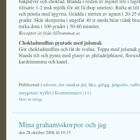
bakpulver och choklad. Blanda i resten av mjölet lite i taget
tillsatte 1-2 msk mjölk för att få ihop smeten). Rulla ut till
och pensla med äggvita. Grädda i mitten av ugnen i 20-25 
grader. Skär skorporna i ungefär 40 st sneda bitar (tänk bisc
torka dom i 100 grader i 50-60 minuter.
Receptet är från Alltommat.se
Chokladmuffins pyntade med julsmak
Gör chokladmuffins och låt de svalna. Toppa med julsmak 
blanda till och pynta med glasyr av philadelphiaost, florsoc
kardemumma och kanel.
Publicerad i
advent
,
det smakar jul
,
fika
,
glögg
,
julgodis
,
saffr
smygstart
,
tryffel
|
Kommentarer (11)
Skriv ut inlägg
Mina grahamsskorpor och jag
den 28 oktober 2008, kl 19:15