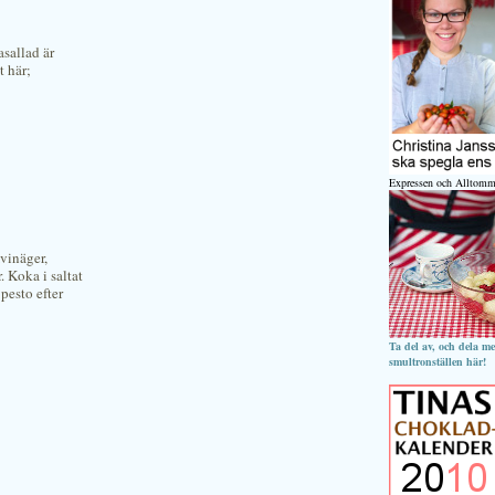
asallad är
t här;
Expressen och Alltomm
mvinäger,
. Koka i saltat
 pesto efter
Ta del av, och dela m
smultronställen här!