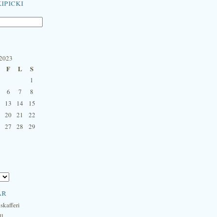
ipicki
 2023
F
L
S
1
6
7
8
13
14
15
20
21
22
27
28
29
ar
skafferi
ll