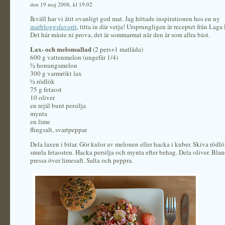
den 19 maj 2008, kl 19:02
Ikväll har vi ätit ovanligt god mat. Jag hittade inspirationen hos en ny
matbloggsfavorit
, titta in där vetja! Ursprungligen är receptet från Laga 
Det här måste ni prova, det är sommarmat när den är som allra bäst.
Lax- och melonsallad
(2 pers+1 matlåda)
600 g vattenmelon (ungefär 1/4)
½ honungsmelon
300 g varmrökt lax
½ rödlök
75 g fetaost
10 oliver
en rejäl bunt persilja
mynta
en lime
flingsalt, svartpeppar
Dela laxen i bitar. Gör kulor av melonen eller hacka i kuber. Skiva rödlö
smula fetaosten. Hacka persilja och mynta efter behag. Dela oliver. Blan
pressa över limesaft. Salta och peppra.