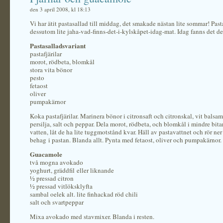
den 3 april 2008, kl 18:13
Vi har ätit pastasallad till middag, det smakade nästan lite sommar! Past
dessutom lite jaha-vad-finns-det-i-kylskåpet-idag-mat. Idag fanns det de
Pastasalladsvariant
pastafjärilar
morot, rödbeta, blomkål
stora vita bönor
pesto
fetaost
oliver
pumpakärnor
Koka pastafjärilar. Marinera bönor i citronsaft och citronskal, vit balsa
persilja, salt och peppar. Dela morot, rödbeta, och blomkål i mindre bitar
vatten, låt de ha lite tuggmotstånd kvar. Häll av pastavattnet och rör ner
behag i pastan. Blanda allt. Pynta med fetaost, oliver och pumpakärnor.
Guacamole
två mogna avokado
yoghurt, gräddfil eller liknande
½ pressad citron
½ pressad vitlöksklyfta
sambal oelek alt. lite finhackad röd chili
salt och svartpeppar
Mixa avokado med stavmixer. Blanda i resten.