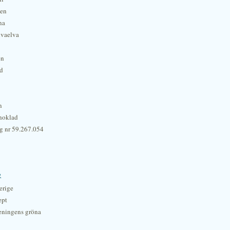
hen
na
lvaelva
én
rd
n
hoklad
g nr 59.267.054
r
erige
ept
eningens gröna