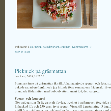
Publicerad i
lax
,
melon
,
salladsvariant
,
sommar
|
Kommentarer (2)
Skriv ut inlägg
Picknick på gräsmattan
den 9 maj 2008, kl 22:20
Sommarvärme på gräsmattan ikväll. Johanna gjorde spenat- och fetaostp
bakade rabarberefterrätt och jag hittade förra sommarens flädersaft i fry
blandade flädersaften med bubbelvatten, smart idé, det var gott.
Spenat- och fetaostpaj
Gör pajdeg som får ligga svalt i kylen, tryck ut i pajform och förgrädda 
finhackad lök och 250 gram fryst spenat. Vispa till äggstanning; 3 ägg, 
mjölk/matgrädde+vatten och kryddor (salt, svartpeppar och riven musk