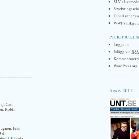
SLV:s livsmede
Styckningssc
Tabell innerte
WWF's fiskgui
pickipicki.s
Logga in
Inlägg via
RSS
Kommentarer 
WordPress.org
Arkiv 2011
aj, Carl
sen. Robin
i ugnen. Fräs
3 dl
otnöt). Blanda