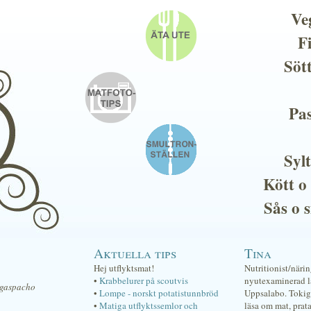
Ve
F
Söt
Pas
Sylt
Kött o
Sås o 
Aktuella tips
Tina
Hej utflyktsmat!
Nutritionist/näri
•
Krabbelurer på scoutvis
nyutexaminerad lä
t gaspacho
•
Lompe - norskt potatistunnbröd
Uppsalabo. Tokig 
•
Matiga utflyktssemlor och
läsa om mat, prat