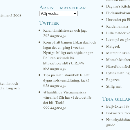
Arkiv – matsedlar
Dagmar's Kitc
Flickanokakor
lätt, nr 5 2008.
I huvudet på E
Twitter
Kardemumma
Karantänstristessen och jag.
Lilla matderiv
797 dagar ago
Livet på en gå
Kom på att barnen älskar daal och
Matgeek
lagar det en gång i veckan.
Nyttigt, billigt och nöjda ongar.
Matrepubliken
En liten sekunds kä…
Moma's kitche
https://t.co/wh0YUfRz4W
Nässelblom&c
893 dagar ago
Pyttes matblog
Tips på mat i stormkök till ett
Ragazze
dygns solskenstältning, tack!
ken fint och
918 dagar ago
Stilig mat
d allting och
@fraidifrida Vietnamesiska
vårrullar! Där har vi det, det får
Tina gilla
det bli! Tack!
Baljväxter i Sv
999 dagar ago
Bokmärkta rec
Natuskyddsför
guide