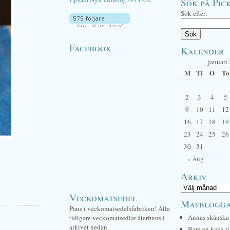
Sök på Pick
Sök efter:
Facebook
Kalender
januari
M
Ti
O
To
2
3
4
5
9
10
11
12
16
17
18
19
23
24
25
26
30
31
« Aug
Arkiv
Veckomatsedel
Matblogg
Paus i veckomatsedelsfabriken! Alla
Annas skånska 
tidigare veckomatsedlar återfinns i
arkivet nedan.
Bara en kaka ti