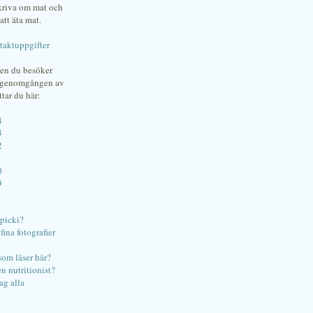
skriva om mat och
att äta mat.
taktuppgifter
gen du besöker
bgenomgången av
ttar du här:
4
3
2
1
0
9
ipicki?
ina fotografier
som läser här?
en nutritionist?
ag alla