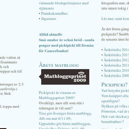
värmande blodapelsinjuice med
fotografera mat, 
stjärnanis
inte minst tokig i 
•
Pannkaksmuffins
•
Jägarsnus
Läs mer, samt kon
Är det första gån
Alltid aktuellt:
pickpicki? Snab
de senaste åren hi
Små smulor är också bröd - samla
pengar med pickipicki till förmån
•
Årskrönika 201
för Cancerfonden!
•
Årskrönika 201
ande vatten så
•
Årskrönika 201
tillsammans
Årets matblogg
•
Årskrönika 201
ök och
•
Årskrönika 201
peppar och till
•
Årskrönika 200
Pickipicki?
rutonger av 2-3
kaolivolja i
Vad betyder pick
Pickipicki är vinnare av
or. Stek
Vem knäpper alla f
Matbloggspriset 2009!
egentligen?
Overkligt, men allt som står i
Nyfiken på vilka 
ll, toppa med
tidningen är väl sant?
Förresten, vad är 
Tina gör Sveriges bästa matblogg,
Och vart skickar j
Allt om mat 6/11-09
,
beundrarbrev?
Uppsalabo gör bästa matbloggen,
Upsala Nya Tidning, 6/11-09
.