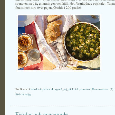
spenaten med äggstanningen och häll i det förgräddade pajskalet. Tärna 
fetaost och strö över pajen. Grädda i 200 grader.
Publicerad i
kanske-i-picknickkorgen?
,
paj
,
picknick
,
sommar
|
Kommentarer (3)
Skriv ut inlägg
Fjärilar och guacamole