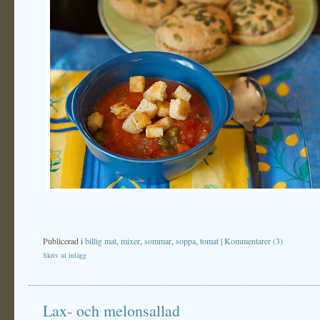
Publicerad i
billig mat
,
mixer
,
sommar
,
soppa
,
tomat
|
Kommentarer (3)
Skriv ut inlägg
Lax- och melonsallad