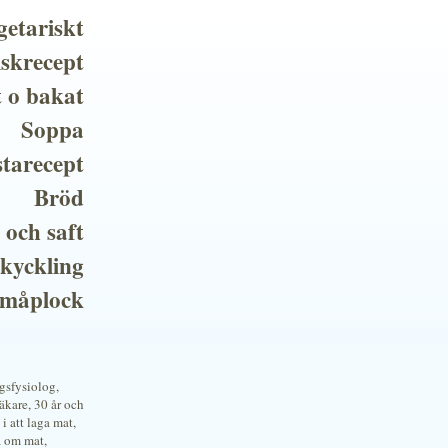
getariskt
iskrecept
t o bakat
Soppa
tarecept
Bröd
 och saft
 kyckling
småplock
ngsfysiolog,
kare, 30 år och
i att laga mat,
a om mat,