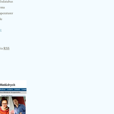
lsdatabas
hema
mperaturer
de
e
via
RSS