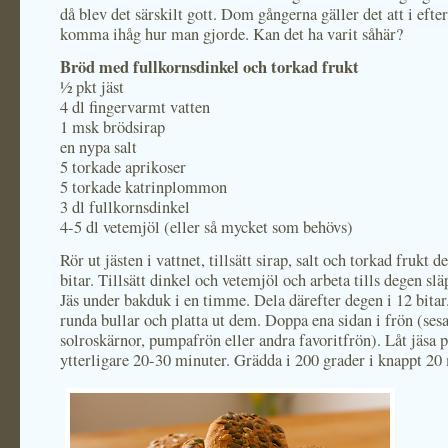
då blev det särskilt gott. Dom gångerna gäller det att i efte
komma ihåg hur man gjorde. Kan det ha varit såhär?
Bröd med fullkornsdinkel och torkad frukt
½ pkt jäst
4 dl fingervarmt vatten
1 msk brödsirap
en nypa salt
5 torkade aprikoser
5 torkade katrinplommon
3 dl fullkornsdinkel
4-5 dl vetemjöl (eller så mycket som behövs)
Rör ut jästen i vattnet, tillsätt sirap, salt och torkad frukt 
bitar. Tillsätt dinkel och vetemjöl och arbeta tills degen sl
Jäs under bakduk i en timme. Dela därefter degen i 12 bitar
runda bullar och platta ut dem. Doppa ena sidan i frön (ses
solroskärnor, pumpafrön eller andra favoritfrön). Låt jäsa p
ytterligare 20-30 minuter. Grädda i 200 grader i knappt 20