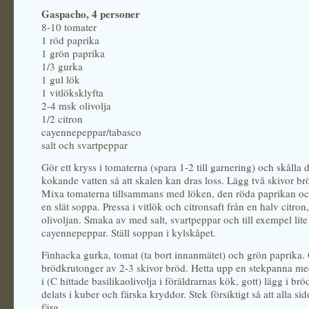
Gaspacho, 4 personer
8-10
tomater
1 röd paprika
1 grön paprika
1/3 gurka
1 gul lök
1 vitlöksklyfta
2-4 msk olivolja
1/2 citron
cayennepeppar/tabasco
salt och svartpeppar
Gör ett kryss i tomaterna (spara 1-2 till garnering) och skålla 
kokande vatten så att skalen kan dras loss. Lägg två skivor brö
Mixa tomaterna tillsammans med löken, den röda paprikan och
en slät soppa. Pressa i vitlök och citronsaft från en halv citron, 
olivoljan. Smaka av med salt, svartpeppar och till exempel lite
cayennepeppar. Ställ soppan i kylskåpet.
Finhacka gurka, tomat (ta bort innanmätet) och grön paprika.
brödkrutonger av 2-3 skivor bröd. Hetta upp en stekpanna med 
i (C hittade basilikaolivolja i föräldrarnas kök, gott) lägg i br
delats i kuber och färska kryddor. Stek försiktigt så att alla sid
färg.