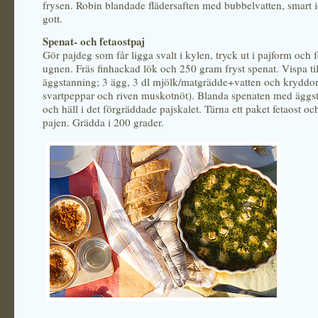
frysen. Robin blandade flädersaften med bubbelvatten, smart i
gott.
Spenat- och fetaostpaj
Gör pajdeg som får ligga svalt i kylen, tryck ut i pajform och 
ugnen. Fräs finhackad lök och 250 gram fryst spenat. Vispa til
äggstanning; 3 ägg, 3 dl mjölk/matgrädde+vatten och kryddor 
svartpeppar och riven muskotnöt). Blanda spenaten med äggs
och häll i det förgräddade pajskalet. Tärna ett paket fetaost oc
pajen. Grädda i 200 grader.