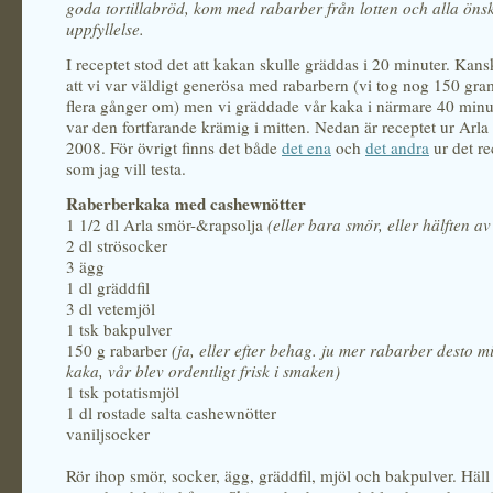
goda tortillabröd, kom med rabarber från lotten och alla önsk
uppfyllelse.
I receptet stod det att kakan skulle gräddas i 20 minuter. Kans
att vi var väldigt generösa med rabarbern (vi tog nog 150 gra
flera gånger om) men vi gräddade vår kaka i närmare 40 minu
var den fortfarande krämig i mitten. Nedan är receptet ur Arla
2008. För övrigt finns det både
det ena
och
det andra
ur det re
som jag vill testa.
Raberberkaka med cashewnötter
1 1/2 dl Arla smör-&rapsolja
(eller bara smör, eller hälften a
2 dl strösocker
3 ägg
1 dl gräddfil
3 dl vetemjöl
1 tsk bakpulver
150 g rabarber
(ja, eller efter behag. ju mer rabarber desto m
kaka, vår blev ordentligt frisk i smaken)
1 tsk potatismjöl
1 dl rostade salta cashewnötter
vaniljsocker
Rör ihop smör, socker, ägg, gräddfil, mjöl och bakpulver. Häll