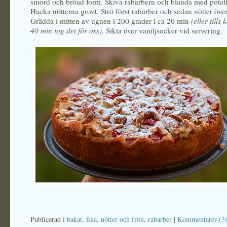
smord och bröad form. Skiva rabarbern och blanda med potati
Hacka nötterna grovt. Strö först rabarber och sedan nötter öve
Grädda i mitten av ugnen i 200 grader i ca 20 min
(eller tills
40 min tog det för oss)
. Sikta över vaniljsocker vid servering.
Publicerad i
bakat
,
fika
,
nötter och frön
,
rabarber
|
Kommentarer (3