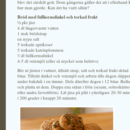
blev det särskilt gott. Dom gångerna gäller det att i efterhan
hur man gjorde. Kan det ha varit såhär?
Bröd med fullkornsdinkel och torkad frukt
½ pkt jäst
4 dl fingervarmt vatten
1 msk brödsirap
en nypa salt
5 torkade aprikoser
5 torkade katrinplommon
3 dl fullkornsdinkel
4-5 dl vetemjöl (eller så mycket som behövs)
Rör ut jästen i vattnet, tillsätt sirap, salt och torkad frukt delad
bitar. Tillsätt dinkel och vetemjöl och arbeta tills degen släpp
under bakduk i en timme. Dela därefter degen i 12 bitar. Rulla
och platta ut dem. Doppa ena sidan i frön (sesam, solroskärn
eller andra favoritfrön). Låt jäsa på plåt i ytterligare 20-30 mi
i 200 grader i knappt 20 minuter.