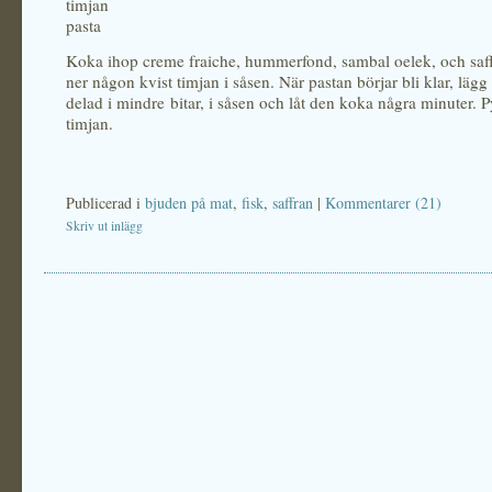
timjan
pasta
Koka ihop creme fraiche, hummerfond, sambal oelek, och saf
ner någon kvist timjan i såsen. När pastan börjar bli klar, lägg 
delad i mindre bitar, i såsen och låt den koka några minuter. 
timjan.
Publicerad i
bjuden på mat
,
fisk
,
saffran
|
Kommentarer (21)
Skriv ut inlägg