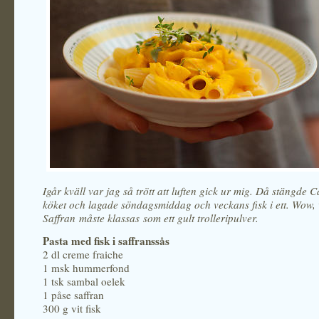
Igår kväll var jag så trött att luften gick ur mig. Då stängde Ca
köket och lagade söndagsmiddag och veckans fisk i ett. Wow, 
Saffran måste klassas som ett gult trolleripulver.
Pasta med fisk i saffranssås
2 dl creme fraiche
1 msk hummerfond
1 tsk sambal oelek
1 påse saffran
300 g vit fisk