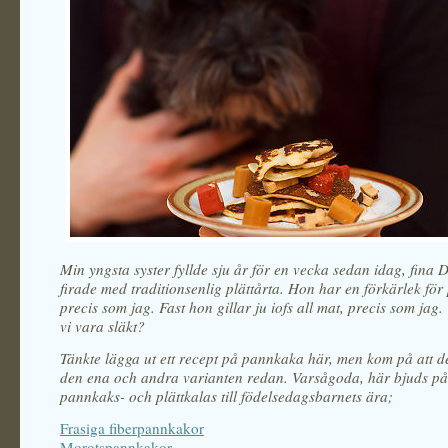
Min yngsta syster fyllde sju år för en vecka sedan idag, fina 
firade med traditionsenlig plättårta. Hon har en förkärlek fö
precis som jag. Fast hon gillar ju iofs all mat, precis som jag.
vi vara släkt?
Tänkte lägga ut ett recept på pannkaka här, men kom på att d
den ena och andra varianten redan. Varsågoda, här bjuds på 
pannkaks- och plättkalas till födelsedagsbarnets ära;
Frasiga fiberpannkakor
Morotspannkakor