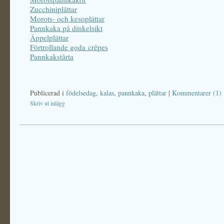
Zucchiniplättar
Morots- och kesoplättar
Pannkaka på dinkelsikt
Äppelplättar
Förtrollande goda crêpes
Pannkakstårta
Publicerad i
födelsedag
,
kalas
,
pannkaka
,
plättar
|
Kommentarer (1)
Skriv ut inlägg