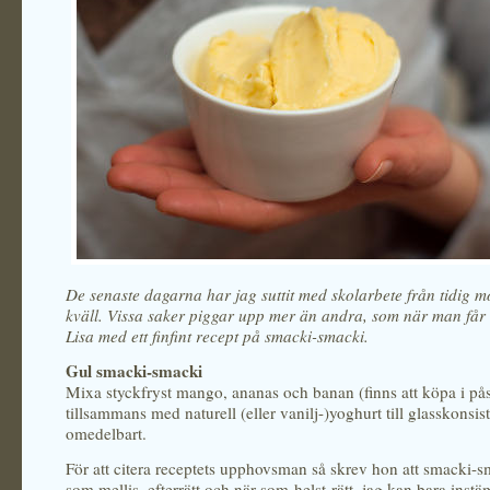
De senaste dagarna har jag suttit med skolarbete från tidig mo
kväll. Vissa saker piggar upp mer än andra, som när man får 
Lisa med ett finfint recept på smacki-smacki.
Gul smacki-smacki
Mixa styckfryst mango, ananas och banan (finns att köpa i på
tillsammans med naturell (eller vanilj-)yoghurt till glasskonsis
omedelbart.
För att citera receptets upphovsman så skrev hon att smacki-s
som mellis, efterrätt och när-som-helst-rätt, jag kan bara inst