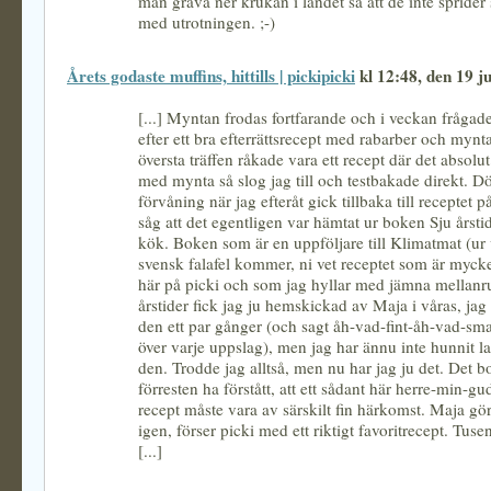
man gräva ner krukan i landet så att de inte sprider s
med utrotningen. ;-)
Årets godaste muffins, hittills | pickipicki
kl 12:48, den 19 j
[...] Myntan frodas fortfarande och i veckan frågad
efter ett bra efterrättsrecept med rabarber och mynt
översta träffen råkade vara ett recept där det absolut
med mynta så slog jag till och testbakade direkt.
förvåning när jag efteråt gick tillbaka till receptet 
såg att det egentligen var hämtat ur boken Sju årsti
kök. Boken som är en uppföljare till Klimatmat (ur 
svensk falafel kommer, ni vet receptet som är mycke
här på picki och som jag hyllar med jämna mellanr
årstider fick jag ju hemskickad av Maja i våras, jag 
den ett par gånger (och sagt åh-vad-fint-åh-vad-sma
över varje uppslag), men jag har ännu inte hunnit l
den. Trodde jag alltså, men nu har jag ju det. Det b
förresten ha förstått, att ett sådant här herre-min-gu
recept måste vara av särskilt fin härkomst. Maja gör 
igen, förser picki med ett riktigt favoritrecept. Tuse
[...]