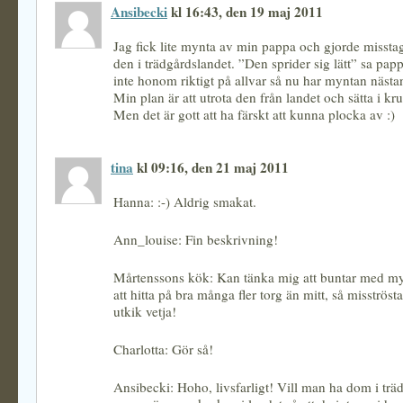
Ansibecki
kl 16:43, den 19 maj 2011
Jag fick lite mynta av min pappa och gjorde misstage
den i trädgårdslandet. ”Den sprider sig lätt” sa pap
inte honom riktigt på allvar så nu har myntan nästan
Min plan är att utrota den från landet och sätta i kruk
Men det är gott att ha färskt att kunna plocka av :)
tina
kl 09:16, den 21 maj 2011
Hanna: :-) Aldrig smakat.
Ann_louise: Fin beskrivning!
Mårtenssons kök: Kan tänka mig att buntar med my
att hitta på bra många fler torg än mitt, så misströsta
utkik vetja!
Charlotta: Gör så!
Ansibecki: Hoho, livsfarligt! Vill man ha dom i trä