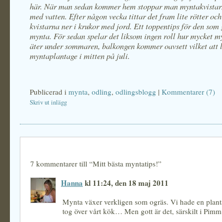
här. När man sedan kommer hem stoppar man myntakvistarna
med vatten. Efter någon vecka tittar det fram lite rötter och
kvistarna ner i krukor med jord. Ett toppentips för den som 
mynta. För sedan spelar det liksom ingen roll hur mycket 
äter under sommaren, balkongen kommer oavsett vilket att l
myntaplantage i mitten på juli.
Publicerad i
mynta
,
odling
,
odlingsblogg
|
Kommentarer (7)
Skriv ut inlägg
7 kommentarer till “Mitt bästa myntatips!”
Hanna
kl 11:24, den 18 maj 2011
Mynta växer verkligen som ogräs. Vi hade en plan
tog över vårt kök… Men gott är det, särskilt i Pimm